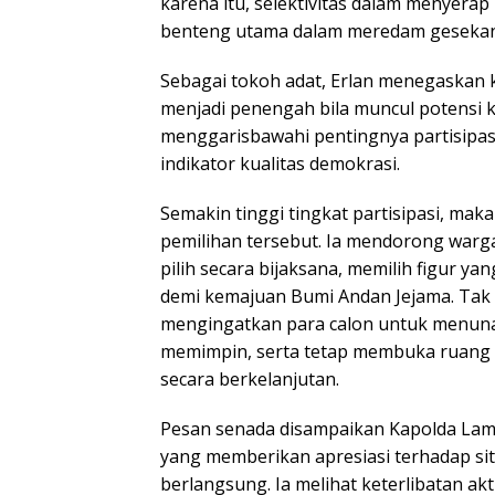
karena itu, selektivitas dalam menyera
benteng utama dalam meredam gesekan 
Sebagai tokoh adat, Erlan menegaskan
menjadi penengah bila muncul potensi ko
menggarisbawahi pentingnya partisipasi
indikator kualitas demokrasi.
Semakin tinggi tingkat partisipasi, maka
pemilihan tersebut. Ia mendorong war
pilih secara bijaksana, memilih figur yang
demi kemajuan Bumi Andan Jejama. Tak k
mengingatkan para calon untuk menuna
memimpin, serta tetap membuka ruang 
secara berkelanjutan.
Pesan senada disampaikan Kapolda Lamp
yang memberikan apresiasi terhadap si
berlangsung. Ia melihat keterlibatan ak