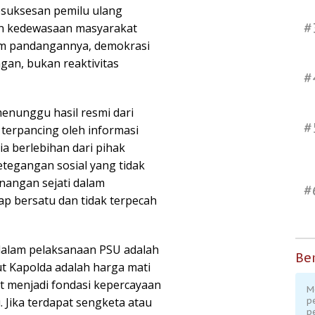
esuksesan pemilu ulang
#
an kedewasaan masyarakat
lam pandangannya, demokrasi
gan, bukan reaktivitas
#
enunggu hasil resmi dari
#
terpancing oleh informasi
ia berlebihan dari pihak
tegangan sosial yang tidak
nangan sejati dalam
#
ap bersatu dan tidak terpecah
dalam pelaksanaan PSU adalah
Ber
ut Kapolda adalah harga mati
rat menjadi fondasi kepercayaan
M
 Jika terdapat sengketa atau
p
p