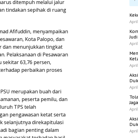
arus ditempuh melalui jalur
n tindakan sepihak di ruang
Kek
April
mad Afifuddin, menyampaikan
Kom
Jud
esawaran, Kota Palopo, dan
April
r dan menunjukkan tingkat
Men
an. Pelaksanaan di Pesawaran
Ket
 sekitar 63,76 persen,
April
terhadap perbaikan proses
Aks
Duk
April
 PSU merupakan buah dari
Tol
eamanan, peserta pemilu, dan
Jag
luruh TPS telah
April
gan pengawasan ketat serta
Aks
k selanjutnya direkapitulasi
Duk
jadi bagian penting dalam
April
n masyarakat terhadap hasil