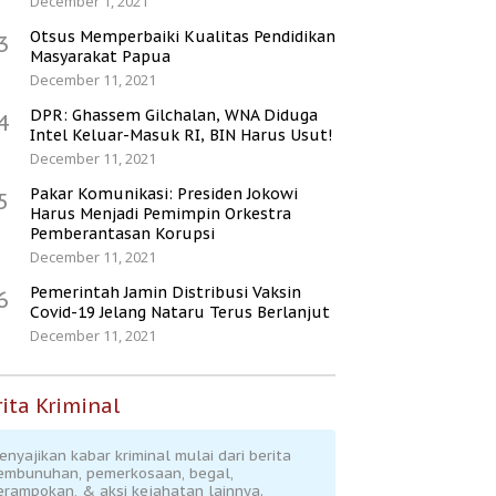
December 1, 2021
Otsus Memperbaiki Kualitas Pendidikan
3
Masyarakat Papua
December 11, 2021
DPR: Ghassem Gilchalan, WNA Diduga
4
Intel Keluar-Masuk RI, BIN Harus Usut!
December 11, 2021
Pakar Komunikasi: Presiden Jokowi
5
Harus Menjadi Pemimpin Orkestra
Pemberantasan Korupsi
December 11, 2021
Pemerintah Jamin Distribusi Vaksin
6
Covid-19 Jelang Nataru Terus Berlanjut
December 11, 2021
ita Kriminal
enyajikan kabar kriminal mulai dari berita
embunuhan, pemerkosaan, begal,
erampokan, & aksi kejahatan lainnya.