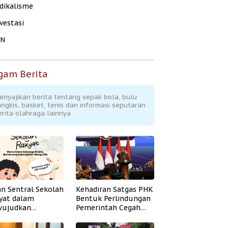
dikalisme
vestasi
KN
gam Berita
enyajikan berita tentang sepak bola, bulu
angkis, basket, tenis dan informasi seputaran
erita olahraga lainnya
an Sentral Sekolah
Kehadiran Satgas PHK
yat dalam
Bentuk Perlindungan
ujudkan
Pemerintah Cegah
idikan Inklusif
Badai PHK