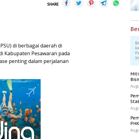
SHARE
Ber
Be
SU) di berbagai daerah di
k
 di Kabupaten Pesawaran pada
P
I
ase penting dalam perjalanan
Mit
Bisn
Augu
Pem
Sta
Augu
Pem
PH
Augu