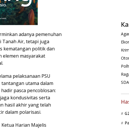
Ka
erminkan adanya pemenuhan
Agam
 Tanah Air, tetapi juga
Ekon
s kematangan politik dan
Krim
ruh elemen masyarakat
Oto
l.
Pol
Rag
selama pelaksanaan PSU
SDA 
n tantangan utama dalam
 hadir pasca pencoblosan:
aga kondusivitas serta
Ha
hasil akhir yang telah
r dalam polarisasi.
G
P
Ketua Harian Majelis