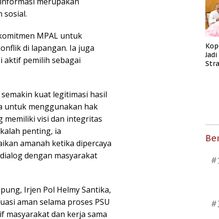
p informasi merupakan
sosial.
 komitmen MPAL untuk
Kop
nflik di lapangan. Ia juga
Jad
 aktif pemilih sebagai
Str
Men
Kes
 semakin kuat legitimasi hasil
ga untuk menggunakan hak
 memiliki visi dan integritas
alah penting, ia
Ber
ikan amanah ketika dipercaya
dialog dengan masyarakat
#
ung, Irjen Pol Helmy Santika,
tuasi aman selama proses PSU
#
tif masyarakat dan kerja sama