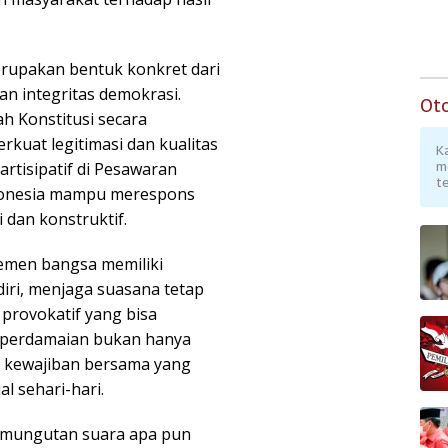
upakan bentuk konkret dari
n integritas demokrasi.
Ot
 Konstitusi secara
kuat legitimasi dan kualitas
K
artisipatif di Pesawaran
m
te
donesia mampu merespons
 dan konstruktif.
emen bangsa memiliki
ri, menjaga suasana tetap
 provokatif yang bisa
 perdamaian bukan hanya
a kewajiban bersama yang
l sehari-hari.
pemungutan suara apa pun