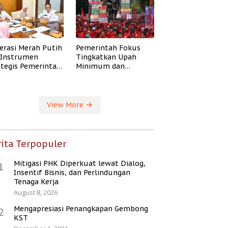
erasi Merah Putih
Pemerintah Fokus
i Instrumen
Tingkatkan Upah
ategis Pemerintah
Minimum dan
ingkatkan
Jaminan Sosial Buruh
ejahteraan Desa
View More
ita Terpopuler
Mitigasi PHK Diperkuat lewat Dialog,
1
Insentif Bisnis, dan Perlindungan
Tenaga Kerja
August 8, 2026
Mengapresiasi Penangkapan Gembong
2
KST