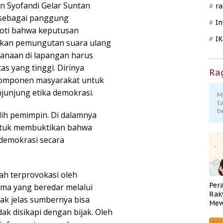
n Syofandi Gelar Suntan
ra
sebagai panggung
In
roti bahwa keputusan
I
kan pemungutan suara ulang
sanaan di lapangan harus
s yang tinggi. Dirinya
Ra
 komponen masyarakat untuk
junjung etika demokrasi.
M
t
b
lih pemimpin. Di dalamnya
ntuk membuktikan bahwa
emokrasi secara
ah terprovokasi oleh
Per
tama yang beredar melalui
Rak
dak jelas sumbernya bisa
Mew
dak disikapi dengan bijak. Oleh
Pend