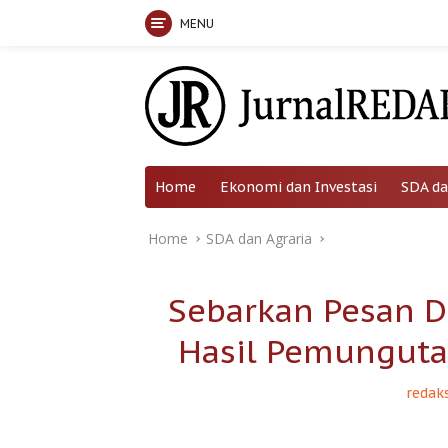
MENU
Skip
to
content
Home
Ekonomi dan Investasi
SDA da
Home
SDA dan Agraria
Sebarkan Pesan D
Hasil Pemunguta
redaks