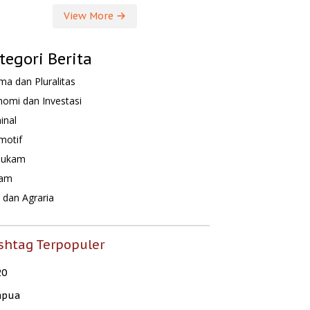
View More
tegori Berita
a dan Pluralitas
omi dan Investasi
inal
motif
hukam
am
dan Agraria
shtag Terpopuler
20
apua