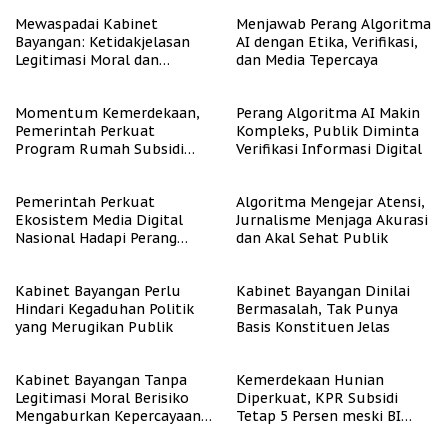
Mewaspadai Kabinet
Menjawab Perang Algoritma
Bayangan: Ketidakjelasan
AI dengan Etika, Verifikasi,
Legitimasi Moral dan
dan Media Tepercaya
Representasi
Momentum Kemerdekaan,
Perang Algoritma AI Makin
Pemerintah Perkuat
Kompleks, Publik Diminta
Program Rumah Subsidi
Verifikasi Informasi Digital
untuk Masyarakat
Berpenghasilan Rendah
Pemerintah Perkuat
Algoritma Mengejar Atensi,
Ekosistem Media Digital
Jurnalisme Menjaga Akurasi
Nasional Hadapi Perang
dan Akal Sehat Publik
Algoritma AI
Kabinet Bayangan Perlu
Kabinet Bayangan Dinilai
Hindari Kegaduhan Politik
Bermasalah, Tak Punya
yang Merugikan Publik
Basis Konstituen Jelas
Kabinet Bayangan Tanpa
Kemerdekaan Hunian
Legitimasi Moral Berisiko
Diperkuat, KPR Subsidi
Mengaburkan Kepercayaan
Tetap 5 Persen meski BI
Publik
Rate Naik