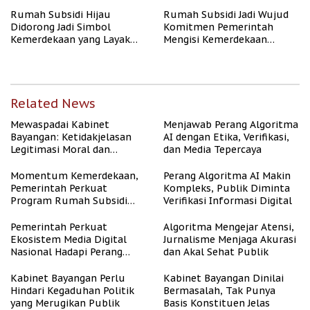
Rumah Subsidi Hijau
Rumah Subsidi Jadi Wujud
Didorong Jadi Simbol
Komitmen Pemerintah
Kemerdekaan yang Layak
Mengisi Kemerdekaan
dan Asri
dengan Kesejahteraan
Related News
Mewaspadai Kabinet
Menjawab Perang Algoritma
Bayangan: Ketidakjelasan
AI dengan Etika, Verifikasi,
Legitimasi Moral dan
dan Media Tepercaya
Representasi
Momentum Kemerdekaan,
Perang Algoritma AI Makin
Pemerintah Perkuat
Kompleks, Publik Diminta
Program Rumah Subsidi
Verifikasi Informasi Digital
untuk Masyarakat
Berpenghasilan Rendah
Pemerintah Perkuat
Algoritma Mengejar Atensi,
Ekosistem Media Digital
Jurnalisme Menjaga Akurasi
Nasional Hadapi Perang
dan Akal Sehat Publik
Algoritma AI
Kabinet Bayangan Perlu
Kabinet Bayangan Dinilai
Hindari Kegaduhan Politik
Bermasalah, Tak Punya
yang Merugikan Publik
Basis Konstituen Jelas