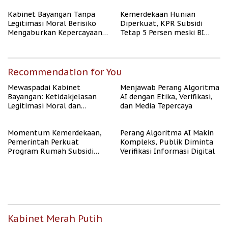
Kabinet Bayangan Tanpa
Kemerdekaan Hunian
Legitimasi Moral Berisiko
Diperkuat, KPR Subsidi
Mengaburkan Kepercayaan
Tetap 5 Persen meski BI
Publik
Rate Naik
Recommendation for You
Mewaspadai Kabinet
Menjawab Perang Algoritma
Bayangan: Ketidakjelasan
AI dengan Etika, Verifikasi,
Legitimasi Moral dan
dan Media Tepercaya
Representasi
Momentum Kemerdekaan,
Perang Algoritma AI Makin
Pemerintah Perkuat
Kompleks, Publik Diminta
Program Rumah Subsidi
Verifikasi Informasi Digital
untuk Masyarakat
Berpenghasilan Rendah
Kabinet Merah Putih