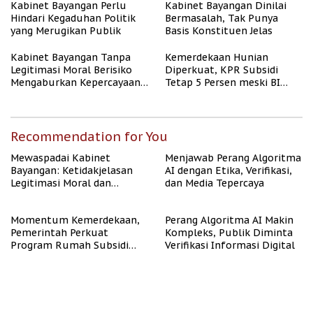
Kabinet Bayangan Perlu
Kabinet Bayangan Dinilai
Hindari Kegaduhan Politik
Bermasalah, Tak Punya
yang Merugikan Publik
Basis Konstituen Jelas
Kabinet Bayangan Tanpa
Kemerdekaan Hunian
Legitimasi Moral Berisiko
Diperkuat, KPR Subsidi
Mengaburkan Kepercayaan
Tetap 5 Persen meski BI
Publik
Rate Naik
Recommendation for You
Mewaspadai Kabinet
Menjawab Perang Algoritma
Bayangan: Ketidakjelasan
AI dengan Etika, Verifikasi,
Legitimasi Moral dan
dan Media Tepercaya
Representasi
Momentum Kemerdekaan,
Perang Algoritma AI Makin
Pemerintah Perkuat
Kompleks, Publik Diminta
Program Rumah Subsidi
Verifikasi Informasi Digital
untuk Masyarakat
Berpenghasilan Rendah