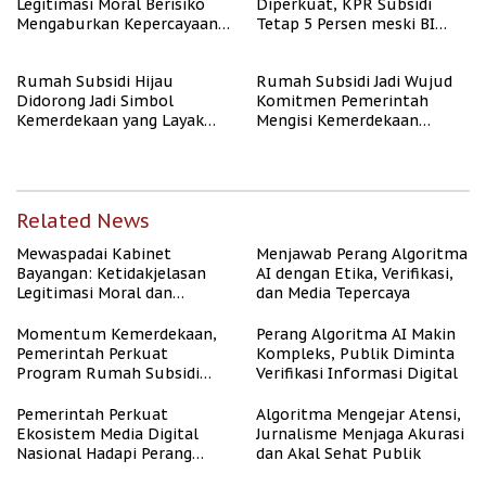
Legitimasi Moral Berisiko
Diperkuat, KPR Subsidi
Mengaburkan Kepercayaan
Tetap 5 Persen meski BI
Publik
Rate Naik
Rumah Subsidi Hijau
Rumah Subsidi Jadi Wujud
Didorong Jadi Simbol
Komitmen Pemerintah
Kemerdekaan yang Layak
Mengisi Kemerdekaan
dan Asri
dengan Kesejahteraan
Related News
Mewaspadai Kabinet
Menjawab Perang Algoritma
Bayangan: Ketidakjelasan
AI dengan Etika, Verifikasi,
Legitimasi Moral dan
dan Media Tepercaya
Representasi
Momentum Kemerdekaan,
Perang Algoritma AI Makin
Pemerintah Perkuat
Kompleks, Publik Diminta
Program Rumah Subsidi
Verifikasi Informasi Digital
untuk Masyarakat
Berpenghasilan Rendah
Pemerintah Perkuat
Algoritma Mengejar Atensi,
Ekosistem Media Digital
Jurnalisme Menjaga Akurasi
Nasional Hadapi Perang
dan Akal Sehat Publik
Algoritma AI