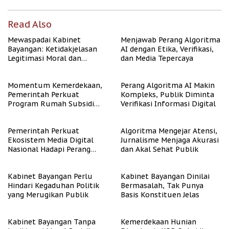
Read Also
Mewaspadai Kabinet
Menjawab Perang Algoritma
Bayangan: Ketidakjelasan
AI dengan Etika, Verifikasi,
Legitimasi Moral dan
dan Media Tepercaya
Representasi
Momentum Kemerdekaan,
Perang Algoritma AI Makin
Pemerintah Perkuat
Kompleks, Publik Diminta
Program Rumah Subsidi
Verifikasi Informasi Digital
untuk Masyarakat
Berpenghasilan Rendah
Pemerintah Perkuat
Algoritma Mengejar Atensi,
Ekosistem Media Digital
Jurnalisme Menjaga Akurasi
Nasional Hadapi Perang
dan Akal Sehat Publik
Algoritma AI
Kabinet Bayangan Perlu
Kabinet Bayangan Dinilai
Hindari Kegaduhan Politik
Bermasalah, Tak Punya
yang Merugikan Publik
Basis Konstituen Jelas
Kabinet Bayangan Tanpa
Kemerdekaan Hunian