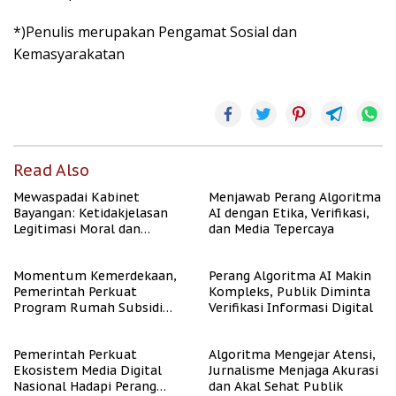
*)Penulis merupakan Pengamat Sosial dan
Kemasyarakatan
Read Also
Mewaspadai Kabinet
Menjawab Perang Algoritma
Bayangan: Ketidakjelasan
AI dengan Etika, Verifikasi,
Legitimasi Moral dan
dan Media Tepercaya
Representasi
Momentum Kemerdekaan,
Perang Algoritma AI Makin
Pemerintah Perkuat
Kompleks, Publik Diminta
Program Rumah Subsidi
Verifikasi Informasi Digital
untuk Masyarakat
Berpenghasilan Rendah
Pemerintah Perkuat
Algoritma Mengejar Atensi,
Ekosistem Media Digital
Jurnalisme Menjaga Akurasi
Nasional Hadapi Perang
dan Akal Sehat Publik