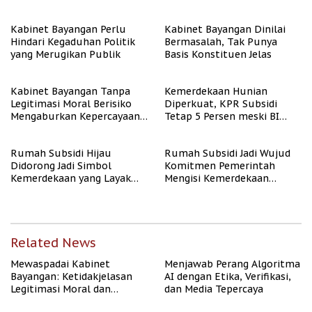
Algoritma AI
Kabinet Bayangan Perlu
Kabinet Bayangan Dinilai
Hindari Kegaduhan Politik
Bermasalah, Tak Punya
yang Merugikan Publik
Basis Konstituen Jelas
Kabinet Bayangan Tanpa
Kemerdekaan Hunian
Legitimasi Moral Berisiko
Diperkuat, KPR Subsidi
Mengaburkan Kepercayaan
Tetap 5 Persen meski BI
Publik
Rate Naik
Rumah Subsidi Hijau
Rumah Subsidi Jadi Wujud
Didorong Jadi Simbol
Komitmen Pemerintah
Kemerdekaan yang Layak
Mengisi Kemerdekaan
dan Asri
dengan Kesejahteraan
Related News
Mewaspadai Kabinet
Menjawab Perang Algoritma
Bayangan: Ketidakjelasan
AI dengan Etika, Verifikasi,
Legitimasi Moral dan
dan Media Tepercaya
Representasi