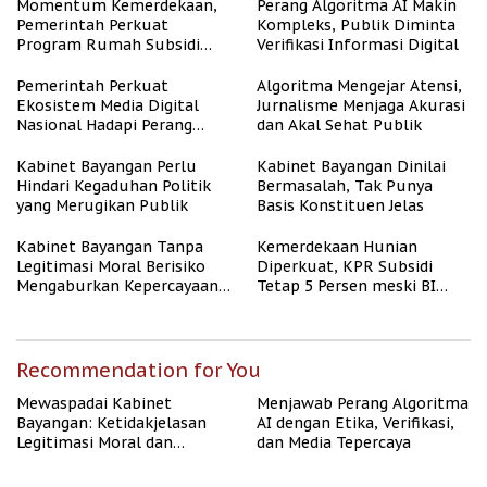
Momentum Kemerdekaan,
Perang Algoritma AI Makin
Pemerintah Perkuat
Kompleks, Publik Diminta
Program Rumah Subsidi
Verifikasi Informasi Digital
untuk Masyarakat
Berpenghasilan Rendah
Pemerintah Perkuat
Algoritma Mengejar Atensi,
Ekosistem Media Digital
Jurnalisme Menjaga Akurasi
Nasional Hadapi Perang
dan Akal Sehat Publik
Algoritma AI
Kabinet Bayangan Perlu
Kabinet Bayangan Dinilai
Hindari Kegaduhan Politik
Bermasalah, Tak Punya
yang Merugikan Publik
Basis Konstituen Jelas
Kabinet Bayangan Tanpa
Kemerdekaan Hunian
Legitimasi Moral Berisiko
Diperkuat, KPR Subsidi
Mengaburkan Kepercayaan
Tetap 5 Persen meski BI
Publik
Rate Naik
Recommendation for You
Mewaspadai Kabinet
Menjawab Perang Algoritma
Bayangan: Ketidakjelasan
AI dengan Etika, Verifikasi,
Legitimasi Moral dan
dan Media Tepercaya
Representasi