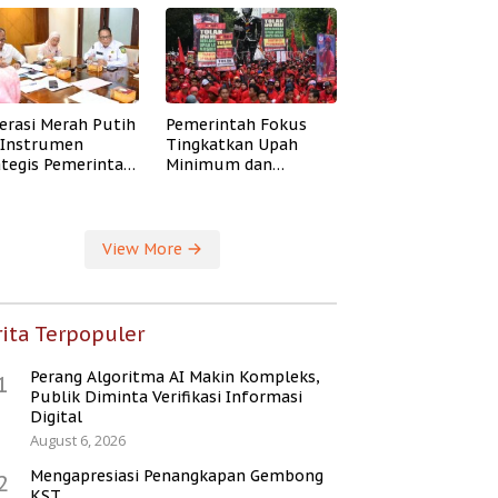
erasi Merah Putih
Pemerintah Fokus
i Instrumen
Tingkatkan Upah
ategis Pemerintah
Minimum dan
ingkatkan
Jaminan Sosial Buruh
ejahteraan Desa
View More
ita Terpopuler
Perang Algoritma AI Makin Kompleks,
1
Publik Diminta Verifikasi Informasi
Digital
August 6, 2026
Mengapresiasi Penangkapan Gembong
2
KST