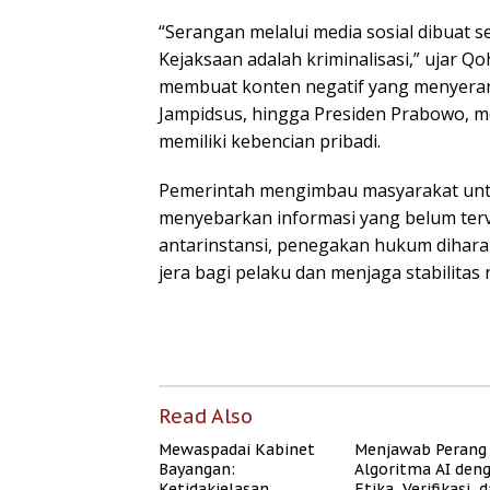
“Serangan melalui media sosial dibuat s
Kejaksaan adalah kriminalisasi,” ujar Q
membuat konten negatif yang menyeran
Jampidsus, hingga Presiden Prabowo, m
memiliki kebencian pribadi.
Pemerintah mengimbau masyarakat untuk
menyebarkan informasi yang belum terve
antarinstansi, penegakan hukum dihar
jera bagi pelaku dan menjaga stabilitas 
Read Also
Mewaspadai Kabinet
Menjawab Perang
Bayangan:
Algoritma AI den
Ketidakjelasan
Etika, Verifikasi, 