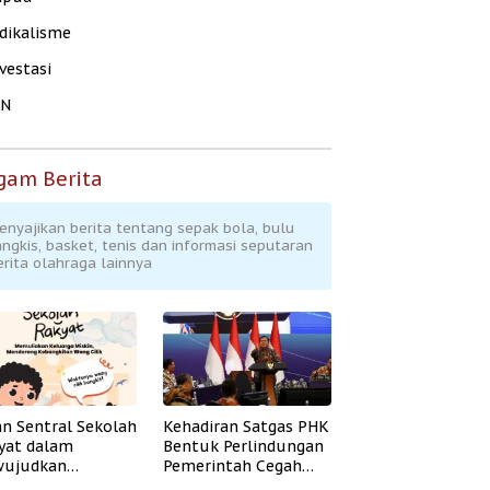
dikalisme
vestasi
KN
gam Berita
enyajikan berita tentang sepak bola, bulu
angkis, basket, tenis dan informasi seputaran
erita olahraga lainnya
an Sentral Sekolah
Kehadiran Satgas PHK
yat dalam
Bentuk Perlindungan
ujudkan
Pemerintah Cegah
idikan Inklusif
Badai PHK