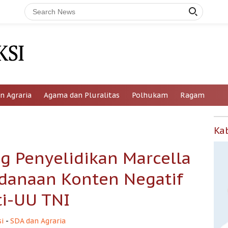
n Agraria
Agama dan Pluralitas
Polhukam
Ragam
Ka
g Penyelidikan Marcella
ndanaan Konten Negatif
ti-UU TNI
i
-
SDA dan Agraria