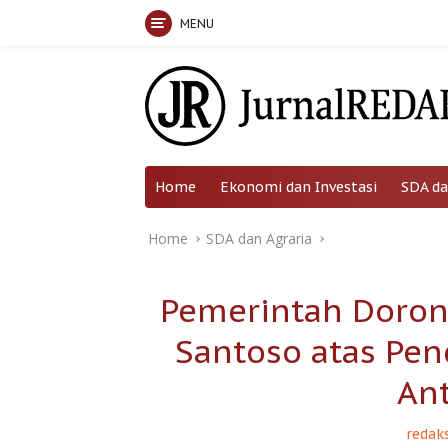
MENU
Skip
to
content
Home
Ekonomi dan Investasi
SDA da
Home
SDA dan Agraria
Pemerintah Doron
Santoso atas Pe
An
redaks