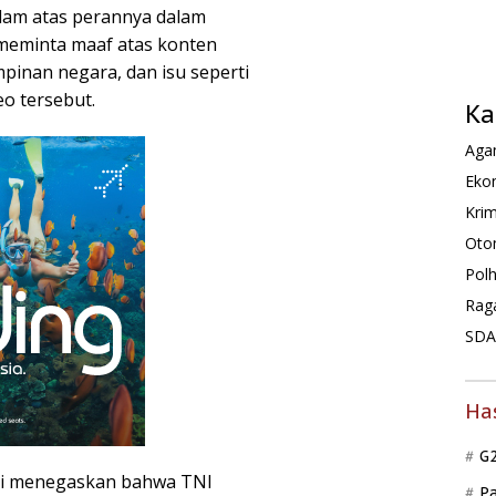
am atas perannya dalam
meminta maaf atas konten
pinan negara, dan isu seperti
eo tersebut.
Ka
Agam
Ekon
Krim
Oto
Pol
Rag
SDA 
Ha
G
ri menegaskan bahwa TNI
P