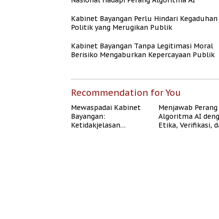
Nasional Hadapi Perang Algoritma AI
Kabinet Bayangan Perlu Hindari Kegaduhan
Politik yang Merugikan Publik
Kabinet Bayangan Tanpa Legitimasi Moral
Berisiko Mengaburkan Kepercayaan Publik
Recommendation for You
Mewaspadai Kabinet
Menjawab Perang
Bayangan:
Algoritma AI den
Ketidakjelasan
Etika, Verifikasi, 
Legitimasi Moral dan
Media Tepercaya
Representasi