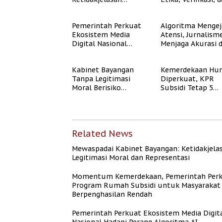
Legitimasi Moral dan
Media Tepercaya
Representasi
Pemerintah Perkuat
Algoritma Mengej
Ekosistem Media
Atensi, Jurnalism
Digital Nasional
Menjaga Akurasi 
Hadapi Perang
Akal Sehat Publik
Algoritma AI
Kabinet Bayangan
Kemerdekaan Hun
Tanpa Legitimasi
Diperkuat, KPR
Moral Berisiko
Subsidi Tetap 5
Mengaburkan
Persen meski BI 
Kepercayaan Publik
Naik
Related News
Mewaspadai Kabinet Bayangan: Ketidakjela
Legitimasi Moral dan Representasi
Momentum Kemerdekaan, Pemerintah Per
Program Rumah Subsidi untuk Masyarakat
Berpenghasilan Rendah
Pemerintah Perkuat Ekosistem Media Digit