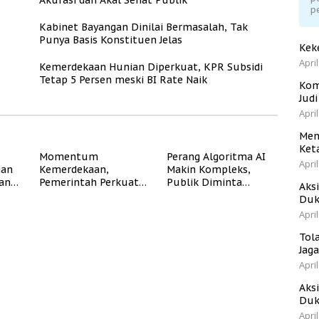
Akurasi dan Akal Sehat Publik
p
Kabinet Bayangan Dinilai Bermasalah, Tak
Punya Basis Konstituen Jelas
Kek
April
Kemerdekaan Hunian Diperkuat, KPR Subsidi
Tetap 5 Persen meski BI Rate Naik
Kom
Jud
April
Men
Ket
Momentum
Perang Algoritma AI
April
gan
Kemerdekaan,
Makin Kompleks,
dan
Pemerintah Perkuat
Publik Diminta
Aks
Program Rumah
Verifikasi Informasi
Duk
Subsidi untuk
Digital
April
Masyarakat
Berpenghasilan
Tol
Rendah
Jag
April
Aks
Duk
April