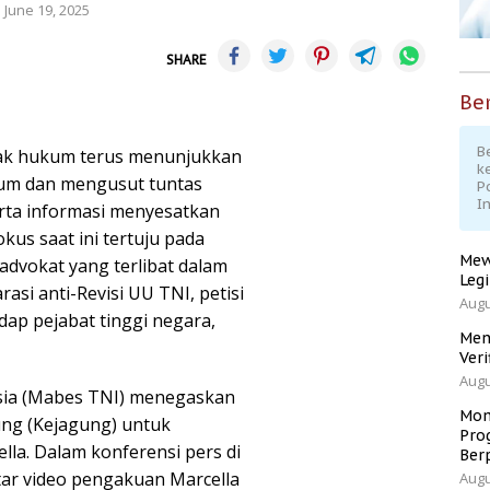
June 19, 2025
SHARE
Ber
Be
gak hukum terus menunjukkan
k
um dan mengusut tuntas
P
I
rta informasi menyesatkan
kus saat ini tertuju pada
Mew
advokat yang terlibat dalam
Leg
si anti-Revisi UU TNI, petisi
Augu
dap pejabat tinggi negara,
Men
Veri
Augu
sia (Mabes TNI) menegaskan
Mom
ng (Kejagung) untuk
Pro
lla. Dalam konferensi pers di
Ber
tar video pengakuan Marcella
Augu