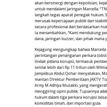
akan bersinergi dengan kepolisian, kejak
untuk mendalami jaringan Marcella. “T
langkah tegas aparat penegak hukum. S
merusak kepercayaan publik dan stabilit
secara profesional dan berdasarkan huku
Ia menambahkan, “Kami mendukung pe
dana, jaringan buzzer, dan pihak mana p
Kejagung mengungkap bahwa Marcella t
perintangan penanganan perkara (obstruc
tindak pidana korupsi, termasuk pember
senilai lebih dari Rp 11 triliun oleh Wil
Jampidsus Abdul Qohar menyatakan, Ma
mantan Direktur Pemberitaan JAKTV Tia
Army M Adhiya Muzakki, yang mengerah
menggiring opini publik. Tujuannya a
hukum dalam tiga perkara korupsi besa
komoditas timah, dan importasi gula.