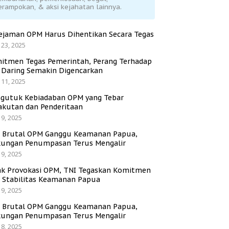
erampokan, & aksi kejahatan lainnya.
ejaman OPM Harus Dihentikan Secara Tegas
 23, 2025
itmen Tegas Pemerintah, Perang Terhadap
i Daring Semakin Digencarkan
 11, 2025
gutuk Kebiadaban OPM yang Tebar
akutan dan Penderitaan
 9, 2025
i Brutal OPM Ganggu Keamanan Papua,
ungan Penumpasan Terus Mengalir
 9, 2025
ak Provokasi OPM, TNI Tegaskan Komitmen
a Stabilitas Keamanan Papua
 9, 2025
i Brutal OPM Ganggu Keamanan Papua,
ungan Penumpasan Terus Mengalir
 8, 2025