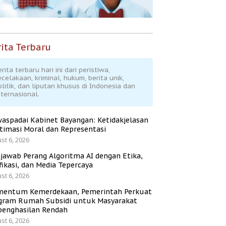
ita Terbaru
rita terbaru hari ini dari peristiwa,
ecelakaan, kriminal, hukum, berita unik,
olitik, dan liputan khusus di Indonesia dan
nternasional.
aspadai Kabinet Bayangan: Ketidakjelasan
itimasi Moral dan Representasi
st 6, 2026
jawab Perang Algoritma AI dengan Etika,
fikasi, dan Media Tepercaya
st 6, 2026
entum Kemerdekaan, Pemerintah Perkuat
gram Rumah Subsidi untuk Masyarakat
penghasilan Rendah
st 6, 2026