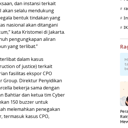
saan, dan instansi terkait
ra
NI akan selalu mendukung
egala bentuk tindakan yang
In
as nasional akan ditangani
I
m,” kata Kristomei di Jakarta.
nuh pengungkapan aliran
un yang terlibat.”
Ra
erlibat dalam kasus
M
t
tion of justice) terkait
b
ian fasilitas ekspor CPO
mar Group. Direktur Penyidikan
rcella bekerja sama dengan
n Bahtiar dan ketua tim Cyber
kan 150 buzzer untuk
dalah melemahkan penegakan
Per
r, termasuk kasus CPO,
Rak
Mew
Pend