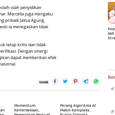
eolah-olah penyidikan
ohar. Marcella juga mengaku
g pribadi Jaksa Agung,
eski ia menegaskan tidak
Kop
Jad
Str
Men
 tetap kritis dan tidak
Kes
rifikasi. Dengan sinergi
apkan dapat memberikan efek
nasional.
Ber
SHARE
#
Momentum
Perang Algoritma AI
gan
Kemerdekaan,
Makin Kompleks,
#
dan
Pemerintah Perkuat
Publik Diminta