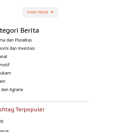
View More
tegori Berita
a dan Pluralitas
omi dan Investasi
inal
motif
hukam
am
dan Agraria
shtag Terpopuler
20
apua