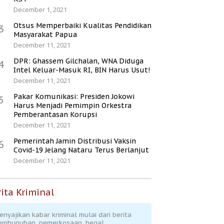
December 1, 2021
Otsus Memperbaiki Kualitas Pendidikan
3
Masyarakat Papua
December 11, 2021
DPR: Ghassem Gilchalan, WNA Diduga
4
Intel Keluar-Masuk RI, BIN Harus Usut!
December 11, 2021
Pakar Komunikasi: Presiden Jokowi
5
Harus Menjadi Pemimpin Orkestra
Pemberantasan Korupsi
December 11, 2021
Pemerintah Jamin Distribusi Vaksin
6
Covid-19 Jelang Nataru Terus Berlanjut
December 11, 2021
ita Kriminal
enyajikan kabar kriminal mulai dari berita
embunuhan, pemerkosaan, begal,