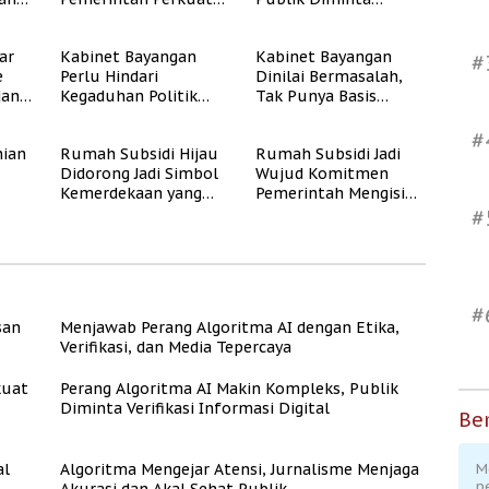
Program Rumah
Verifikasi Informasi
Subsidi untuk
Digital
ar
Kabinet Bayangan
Kabinet Bayangan
Masyarakat
#
e
Perlu Hindari
Dinilai Bermasalah,
Berpenghasilan
dan
Kegaduhan Politik
Tak Punya Basis
Rendah
yang Merugikan
Konstituen Jelas
Publik
#
ian
Rumah Subsidi Hijau
Rumah Subsidi Jadi
Didorong Jadi Simbol
Wujud Komitmen
Kemerdekaan yang
Pemerintah Mengisi
Rate
Layak dan Asri
Kemerdekaan dengan
#
Kesejahteraan
#
san
Menjawab Perang Algoritma AI dengan Etika,
Verifikasi, dan Media Tepercaya
kuat
Perang Algoritma AI Makin Kompleks, Publik
Diminta Verifikasi Informasi Digital
Ber
al
Algoritma Mengejar Atensi, Jurnalisme Menjaga
M
p