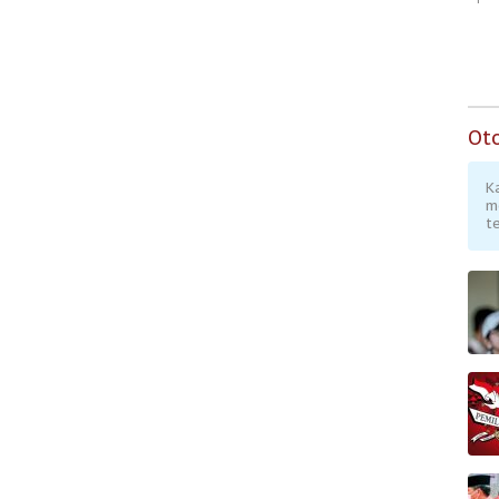
Ot
K
m
te