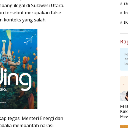
ra
ang ilegal di Sulawesi Utara.
an tersebut merupakan false
In
n konteks yang salah.
I
Ra
M
t
b
Per
Rak
Mew
kap tegas. Menteri Energi dan
Pend
adalia membantah narasi