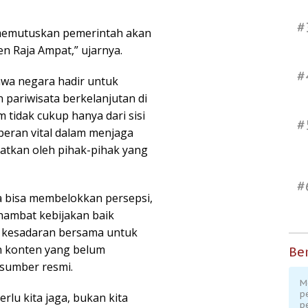
#
 memutuskan pemerintah akan
n Raja Ampat,” ujarnya.
#
hwa negara hadir untuk
pariwisata berkelanjutan di
tidak cukup hanya dari sisi
#
eran vital dalam menjaga
atkan oleh pihak-pihak yang
#
a bisa membelokkan persepsi,
ambat kebijakan baik
an kesadaran bersama untuk
n konten yang belum
Ber
 sumber resmi.
M
p
rlu kita jaga, bukan kita
p