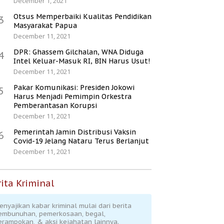
December 1, 2021
Otsus Memperbaiki Kualitas Pendidikan
3
Masyarakat Papua
December 11, 2021
DPR: Ghassem Gilchalan, WNA Diduga
4
Intel Keluar-Masuk RI, BIN Harus Usut!
December 11, 2021
Pakar Komunikasi: Presiden Jokowi
5
Harus Menjadi Pemimpin Orkestra
Pemberantasan Korupsi
December 11, 2021
Pemerintah Jamin Distribusi Vaksin
6
Covid-19 Jelang Nataru Terus Berlanjut
December 11, 2021
ita Kriminal
enyajikan kabar kriminal mulai dari berita
embunuhan, pemerkosaan, begal,
erampokan, & aksi kejahatan lainnya.