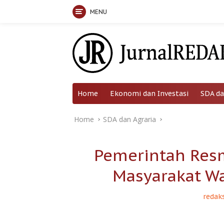
MENU
Skip
to
content
Home
Ekonomi dan Investasi
SDA da
Home
SDA dan Agraria
Pemerintah Resm
Masyarakat W
redaks