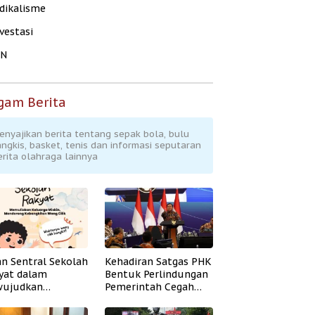
dikalisme
vestasi
KN
gam Berita
enyajikan berita tentang sepak bola, bulu
angkis, basket, tenis dan informasi seputaran
erita olahraga lainnya
an Sentral Sekolah
Kehadiran Satgas PHK
yat dalam
Bentuk Perlindungan
ujudkan
Pemerintah Cegah
idikan Inklusif
Badai PHK