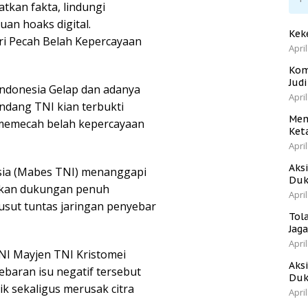
atkan fakta, lindungi
uan hoaks digital.
Kek
ari Pecah Belah Kepercayaan
April
Kom
Jud
ndonesia Gelap dan adanya
April
ndang TNI kian terbukti
Men
 memecah belah kepercayaan
Ket
April
Aks
sia (Mabes TNI) menanggapi
Duk
rikan dukungan penuh
April
sut tuntas jaringan penyebar
Tol
Jag
April
NI Mayjen TNI Kristomei
Aks
baran isu negatif tersebut
Duk
k sekaligus merusak citra
April