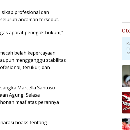
sikap profesional dan
seluruh ancaman tersebut.
Ot
egas aparat penegak hukum,”
K
m
emecah belah kepercayaan
te
 ataupun mengganggu stabilitas
ofesional, terukur, dan
rsangka Marcella Santoso
saan Agung, Selasa
ohonan maaf atas perannya
 narasi hoaks tentang