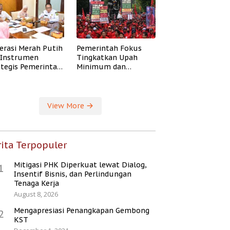
erasi Merah Putih
Pemerintah Fokus
i Instrumen
Tingkatkan Upah
ategis Pemerintah
Minimum dan
ingkatkan
Jaminan Sosial Buruh
ejahteraan Desa
View More
ita Terpopuler
Mitigasi PHK Diperkuat lewat Dialog,
1
Insentif Bisnis, dan Perlindungan
Tenaga Kerja
August 8, 2026
Mengapresiasi Penangkapan Gembong
2
KST