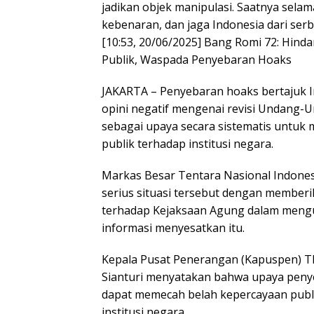
jadikan objek manipulasi. Saatnya selam
kebenaran, dan jaga Indonesia dari serb
[10:53, 20/06/2025] Bang Romi 72: Hind
Publik, Waspada Penyebaran Hoaks
JAKARTA – Penyebaran hoaks bertajuk I
opini negatif mengenai revisi Undang-U
sebagai upaya secara sistematis untuk
publik terhadap institusi negara.
Markas Besar Tentara Nasional Indone
serius situasi tersebut dengan membe
terhadap Kejaksaan Agung dalam mengu
informasi menyesatkan itu.
Kepala Pusat Penerangan (Kapuspen) T
Sianturi menyatakan bahwa upaya penye
dapat memecah belah kepercayaan publi
institusi negara.