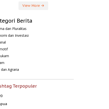
View More
tegori Berita
a dan Pluralitas
omi dan Investasi
inal
motif
hukam
am
dan Agraria
shtag Terpopuler
20
apua