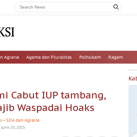
n Agraria
Agama dan Pluralitas
Polhukam
Ragam
Ka
i Cabut IUP tambang,
ajib Waspadai Hoaks
i
-
SDA dan Agraria
June 20, 2025