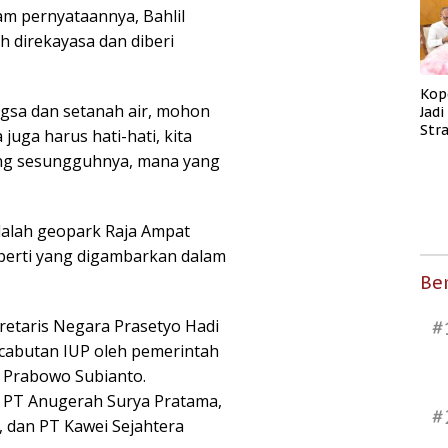
am pernyataannya, Bahlil
 direkayasa dan diberi
Kop
gsa dan setanah air, mohon
Jad
Str
juga harus hati-hati, kita
Men
ang sesungguhnya, mana yang
Kes
dalah geopark Raja Ampat
seperti yang digambarkan dalam
Ber
retaris Negara Prasetyo Hadi
#
abutan IUP oleh pemerintah
 Prabowo Subianto.
h PT Anugerah Surya Pratama,
#
 dan PT Kawei Sejahtera