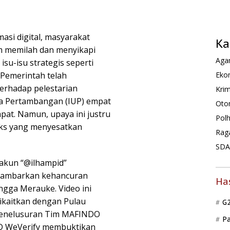
masi digital, masyarakat
Ka
am memilah dan menyikapi
Agam
isu-isu strategis seperti
Ekon
 Pemerintah telah
erhadap pelestarian
Krim
a Pertambangan (IUP) empat
Oto
pat. Namun, upaya ini justru
Pol
aks yang menyesatkan
Rag
SDA 
 akun “@ilhampid”
gambarkan kehancuran
Ha
ngga Merauke. Video ini
ikaitkan dengan Pulau
G
 penelusuran Tim MAFINDO
P
VID WeVerify membuktikan