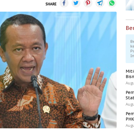
SHARE
Ber
Be
k
P
I
Mit
Bisn
Augu
Pem
Sta
Augu
Pem
PH
Augu