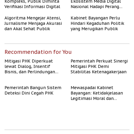
Kompleks, Publik Diminta
Ekosistem Media Digital
Verifikasi Informasi Digital
Nasional Hadapi Perang
Algoritma AI
Algoritma Mengejar Atensi,
Kabinet Bayangan Perlu
Jurnalisme Menjaga Akurasi
Hindari Kegaduhan Politik
dan Akal Sehat Publik
yang Merugikan Publik
Recommendation for You
Mitigasi PHK Diperkuat
Pemerintah Perkuat Sinergi
lewat Dialog, Insentif
Mitigasi PHK Demi
Bisnis, dan Perlindungan
Stabilitas Ketenagakerjaan
Tenaga Kerja
Pemerintah Bangun Sistem
Mewaspadai Kabinet
Deteksi Dini Cegah PHK
Bayangan: Ketidakjelasan
Legitimasi Moral dan
Representasi