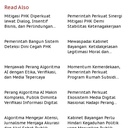
Read Also
Mitigasi PHK Diperkuat
Pemerintah Perkuat Sinergi
lewat Dialog, Insentif
Mitigasi PHK Demi
Bisnis, dan Perlindungan
Stabilitas Ketenagakerjaan
Tenaga Kerja
Pemerintah Bangun Sistem
Mewaspadai Kabinet
Deteksi Dini Cegah PHK
Bayangan: Ketidakjelasan
Legitimasi Moral dan
Representasi
Menjawab Perang Algoritma
Momentum Kemerdekaan,
AI dengan Etika, Verifikasi,
Pemerintah Perkuat
dan Media Tepercaya
Program Rumah Subsidi
untuk Masyarakat
Berpenghasilan Rendah
Perang Algoritma AI Makin
Pemerintah Perkuat
Kompleks, Publik Diminta
Ekosistem Media Digital
Verifikasi Informasi Digital
Nasional Hadapi Perang
Algoritma AI
Algoritma Mengejar Atensi,
Kabinet Bayangan Perlu
Jurnalisme Menjaga Akurasi
Hindari Kegaduhan Politik