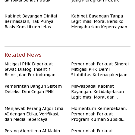
dan Akal Sehat Publik
yang Merugikan Publik
Kabinet Bayangan Dinilai
Kabinet Bayangan Tanpa
Bermasalah, Tak Punya
Legitimasi Moral Berisiko
Basis Konstituen Jelas
Mengaburkan Kepercayaan
Publik
Related News
Mitigasi PHK Diperkuat
Pemerintah Perkuat Sinergi
lewat Dialog, Insentif
Mitigasi PHK Demi
Bisnis, dan Perlindungan
Stabilitas Ketenagakerjaan
Tenaga Kerja
Pemerintah Bangun Sistem
Mewaspadai Kabinet
Deteksi Dini Cegah PHK
Bayangan: Ketidakjelasan
Legitimasi Moral dan
Representasi
Menjawab Perang Algoritma
Momentum Kemerdekaan,
AI dengan Etika, Verifikasi,
Pemerintah Perkuat
dan Media Tepercaya
Program Rumah Subsidi
untuk Masyarakat
Berpenghasilan Rendah
Perang Algoritma AI Makin
Pemerintah Perkuat