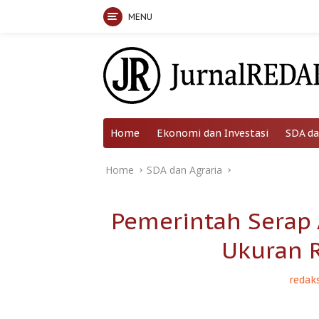
MENU
Skip
to
content
Home
Ekonomi dan Investasi
SDA da
Home
SDA dan Agraria
Pemerintah Serap 
Ukuran 
redaks