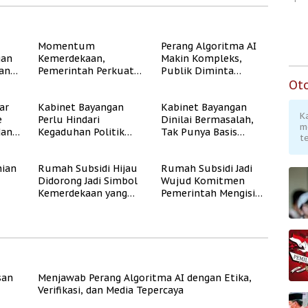
Momentum
Perang Algoritma AI
gan
Kemerdekaan,
Makin Kompleks,
dan
Pemerintah Perkuat
Publik Diminta
Program Rumah
Verifikasi Informasi
Ot
Subsidi untuk
Digital
ar
Kabinet Bayangan
Kabinet Bayangan
Masyarakat
K
e
Perlu Hindari
Dinilai Bermasalah,
Berpenghasilan
m
dan
Kegaduhan Politik
Tak Punya Basis
Rendah
te
yang Merugikan
Konstituen Jelas
Publik
ian
Rumah Subsidi Hijau
Rumah Subsidi Jadi
Didorong Jadi Simbol
Wujud Komitmen
Kemerdekaan yang
Pemerintah Mengisi
Rate
Layak dan Asri
Kemerdekaan dengan
Kesejahteraan
san
Menjawab Perang Algoritma AI dengan Etika,
Verifikasi, dan Media Tepercaya