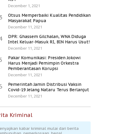
December 1, 2021
Otsus Memperbaiki Kualitas Pendidikan
3
Masyarakat Papua
December 11, 2021
DPR: Ghassem Gilchalan, WNA Diduga
4
Intel Keluar-Masuk RI, BIN Harus Usut!
December 11, 2021
Pakar Komunikasi: Presiden Jokowi
5
Harus Menjadi Pemimpin Orkestra
Pemberantasan Korupsi
December 11, 2021
Pemerintah Jamin Distribusi Vaksin
6
Covid-19 Jelang Nataru Terus Berlanjut
December 11, 2021
ita Kriminal
enyajikan kabar kriminal mulai dari berita
embunuhan, pemerkosaan, begal,