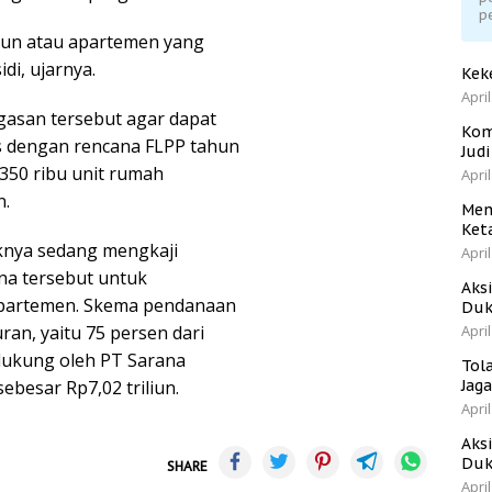
p
un atau apartemen yang
di, ujarnya.
Kek
April
asan tersebut agar dapat
Kom
ras dengan rencana FLPP tahun
Jud
50 ribu unit rumah
April
n.
Men
Ket
nya sedang mengkaji
April
a tersebut untuk
Aks
apartemen. Skema pendanaan
Duk
an, yaitu 75 persen dari
April
idukung oleh PT Sarana
Tol
ebesar Rp7,02 triliun.
Jag
April
Aks
Duk
SHARE
April