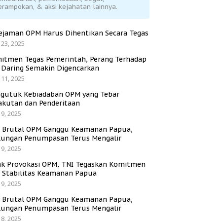
erampokan, & aksi kejahatan lainnya.
ejaman OPM Harus Dihentikan Secara Tegas
 23, 2025
itmen Tegas Pemerintah, Perang Terhadap
i Daring Semakin Digencarkan
 11, 2025
gutuk Kebiadaban OPM yang Tebar
akutan dan Penderitaan
 9, 2025
i Brutal OPM Ganggu Keamanan Papua,
ungan Penumpasan Terus Mengalir
 9, 2025
ak Provokasi OPM, TNI Tegaskan Komitmen
a Stabilitas Keamanan Papua
 9, 2025
i Brutal OPM Ganggu Keamanan Papua,
ungan Penumpasan Terus Mengalir
 8, 2025