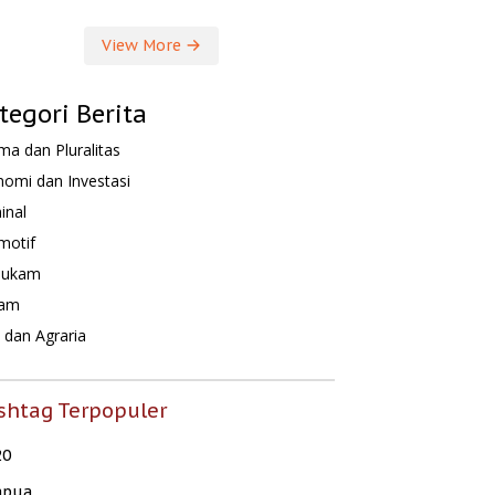
View More
tegori Berita
a dan Pluralitas
omi dan Investasi
inal
motif
hukam
am
dan Agraria
shtag Terpopuler
20
apua