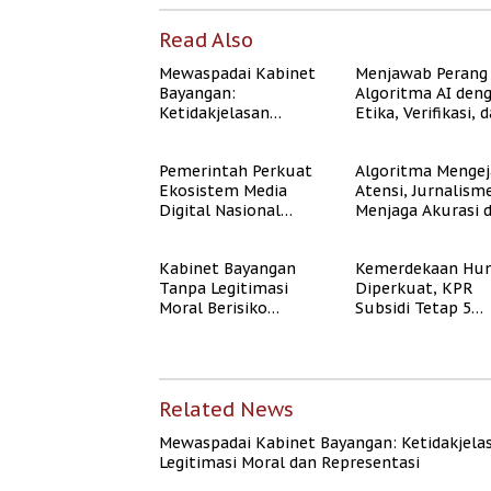
Read Also
Mewaspadai Kabinet
Menjawab Perang
Bayangan:
Algoritma AI den
Ketidakjelasan
Etika, Verifikasi, 
Legitimasi Moral dan
Media Tepercaya
Representasi
Pemerintah Perkuat
Algoritma Mengej
Ekosistem Media
Atensi, Jurnalism
Digital Nasional
Menjaga Akurasi 
Hadapi Perang
Akal Sehat Publik
Algoritma AI
Kabinet Bayangan
Kemerdekaan Hun
Tanpa Legitimasi
Diperkuat, KPR
Moral Berisiko
Subsidi Tetap 5
Mengaburkan
Persen meski BI 
Kepercayaan Publik
Naik
Related News
Mewaspadai Kabinet Bayangan: Ketidakjela
Legitimasi Moral dan Representasi