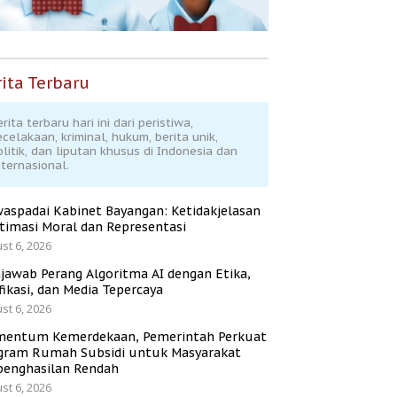
ita Terbaru
rita terbaru hari ini dari peristiwa,
ecelakaan, kriminal, hukum, berita unik,
olitik, dan liputan khusus di Indonesia dan
nternasional.
aspadai Kabinet Bayangan: Ketidakjelasan
itimasi Moral dan Representasi
st 6, 2026
jawab Perang Algoritma AI dengan Etika,
fikasi, dan Media Tepercaya
st 6, 2026
entum Kemerdekaan, Pemerintah Perkuat
gram Rumah Subsidi untuk Masyarakat
penghasilan Rendah
st 6, 2026