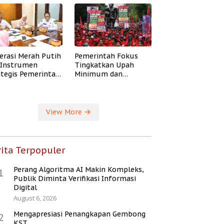
erasi Merah Putih
Pemerintah Fokus
i Instrumen
Tingkatkan Upah
ategis Pemerintah
Minimum dan
ingkatkan
Jaminan Sosial Buruh
ejahteraan Desa
View More
ita Terpopuler
Perang Algoritma AI Makin Kompleks,
1
Publik Diminta Verifikasi Informasi
Digital
August 6, 2026
Mengapresiasi Penangkapan Gembong
2
KST