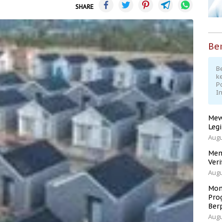
SHARE
Ber
Be
k
P
I
Mew
Leg
Augu
Men
Veri
Augu
Mom
Pro
Ber
Augu