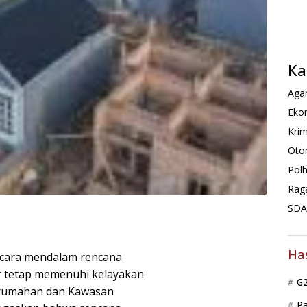
Ka
Agam
Ekon
Krim
Oto
Pol
Rag
SDA 
Ha
ecara mendalam rencana
r tetap memenuhi kelayakan
G
erumahan dan Kawasan
P