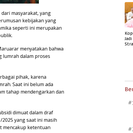
dari masyarakat, yang
perumusan kebijakan yang
amika seperti ini merupakan
Kop
ublik.
Jad
Str
 Maruarar menyatakan bahwa
Men
Kes
g lumrah dalam proses
rbagai pihak, karena
rah. Saat ini belum ada
Ber
alam tahap mendengarkan dan
#
sidi dimuat dalam draf
025 yang saat ini masih
ut mencakup ketentuan
#