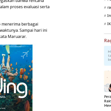
negaskan bahwa rencana
alam proses evaluasi serta
ra
In
p menerima berbagai
I
aktunya. Sampai hari ini
kata Maruarar.
Ra
M
t
b
Per
Rak
Mew
Pend