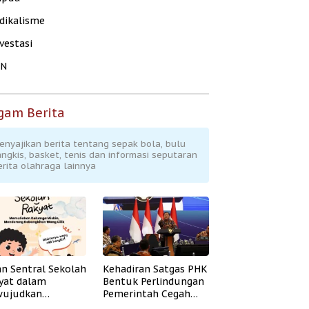
dikalisme
vestasi
KN
gam Berita
enyajikan berita tentang sepak bola, bulu
angkis, basket, tenis dan informasi seputaran
erita olahraga lainnya
an Sentral Sekolah
Kehadiran Satgas PHK
yat dalam
Bentuk Perlindungan
ujudkan
Pemerintah Cegah
idikan Inklusif
Badai PHK