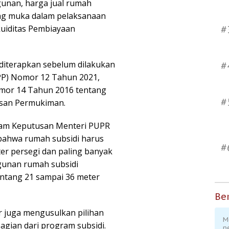
gunan, harga jual rumah
ang muka dalam pelaksanaan
kuiditas Pembiayaan
#
diterapkan sebelum dilakukan
#
(PP) Nomor 12 Tahun 2021,
mor 14 Tahun 2016 tentang
#
san Permukiman.
alam Keputusan Menteri PUPR
ahwa rumah subsidi harus
#
eter persegi dan paling banyak
gunan rumah subsidi
ntang 21 sampai 36 meter
Ber
 juga mengusulkan pilihan
M
agian dari program subsidi.
p