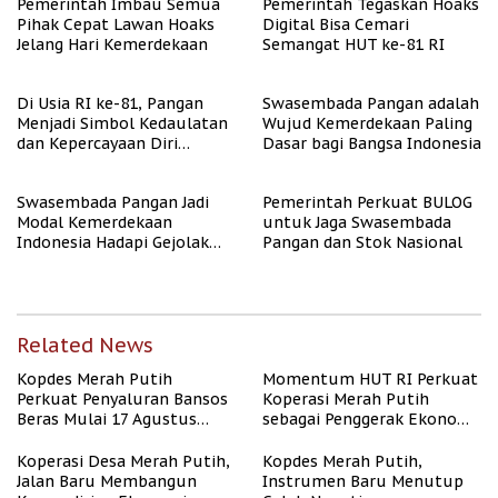
Pemerintah Imbau Semua
Pemerintah Tegaskan Hoaks
Pihak Cepat Lawan Hoaks
Digital Bisa Cemari
Jelang Hari Kemerdekaan
Semangat HUT ke-81 RI
Di Usia RI ke-81, Pangan
Swasembada Pangan adalah
Menjadi Simbol Kedaulatan
Wujud Kemerdekaan Paling
dan Kepercayaan Diri
Dasar bagi Bangsa Indonesia
Nasional
Swasembada Pangan Jadi
Pemerintah Perkuat BULOG
Modal Kemerdekaan
untuk Jaga Swasembada
Indonesia Hadapi Gejolak
Pangan dan Stok Nasional
Global
Related News
Kopdes Merah Putih
Momentum HUT RI Perkuat
Perkuat Penyaluran Bansos
Koperasi Merah Putih
Beras Mulai 17 Agustus
sebagai Penggerak Ekonomi
2026
Desa
Koperasi Desa Merah Putih,
Kopdes Merah Putih,
Jalan Baru Membangun
Instrumen Baru Menutup