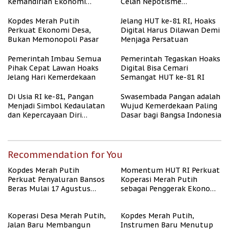
Kemandirian Ekonomi
Celah Nepotisme
Papua
Penyaluran Bansos
Kopdes Merah Putih
Jelang HUT ke-81 RI, Hoaks
Perkuat Ekonomi Desa,
Digital Harus Dilawan Demi
Bukan Memonopoli Pasar
Menjaga Persatuan
Pemerintah Imbau Semua
Pemerintah Tegaskan Hoaks
Pihak Cepat Lawan Hoaks
Digital Bisa Cemari
Jelang Hari Kemerdekaan
Semangat HUT ke-81 RI
Di Usia RI ke-81, Pangan
Swasembada Pangan adalah
Menjadi Simbol Kedaulatan
Wujud Kemerdekaan Paling
dan Kepercayaan Diri
Dasar bagi Bangsa Indonesia
Nasional
Recommendation for You
Kopdes Merah Putih
Momentum HUT RI Perkuat
Perkuat Penyaluran Bansos
Koperasi Merah Putih
Beras Mulai 17 Agustus
sebagai Penggerak Ekonomi
2026
Desa
Koperasi Desa Merah Putih,
Kopdes Merah Putih,
Jalan Baru Membangun
Instrumen Baru Menutup