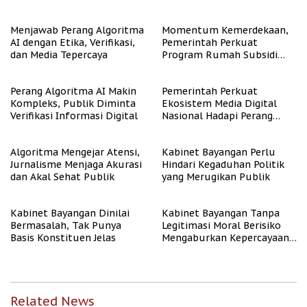
Representasi
Menjawab Perang Algoritma
Momentum Kemerdekaan,
AI dengan Etika, Verifikasi,
Pemerintah Perkuat
dan Media Tepercaya
Program Rumah Subsidi
untuk Masyarakat
Berpenghasilan Rendah
Perang Algoritma AI Makin
Pemerintah Perkuat
Kompleks, Publik Diminta
Ekosistem Media Digital
Verifikasi Informasi Digital
Nasional Hadapi Perang
Algoritma AI
Algoritma Mengejar Atensi,
Kabinet Bayangan Perlu
Jurnalisme Menjaga Akurasi
Hindari Kegaduhan Politik
dan Akal Sehat Publik
yang Merugikan Publik
Kabinet Bayangan Dinilai
Kabinet Bayangan Tanpa
Bermasalah, Tak Punya
Legitimasi Moral Berisiko
Basis Konstituen Jelas
Mengaburkan Kepercayaan
Publik
Related News