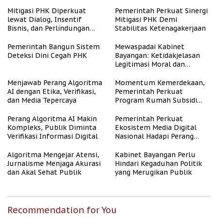
Mitigasi PHK Diperkuat
Pemerintah Perkuat Sinergi
lewat Dialog, Insentif
Mitigasi PHK Demi
Bisnis, dan Perlindungan
Stabilitas Ketenagakerjaan
Tenaga Kerja
Pemerintah Bangun Sistem
Mewaspadai Kabinet
Deteksi Dini Cegah PHK
Bayangan: Ketidakjelasan
Legitimasi Moral dan
Representasi
Menjawab Perang Algoritma
Momentum Kemerdekaan,
AI dengan Etika, Verifikasi,
Pemerintah Perkuat
dan Media Tepercaya
Program Rumah Subsidi
untuk Masyarakat
Berpenghasilan Rendah
Perang Algoritma AI Makin
Pemerintah Perkuat
Kompleks, Publik Diminta
Ekosistem Media Digital
Verifikasi Informasi Digital
Nasional Hadapi Perang
Algoritma AI
Algoritma Mengejar Atensi,
Kabinet Bayangan Perlu
Jurnalisme Menjaga Akurasi
Hindari Kegaduhan Politik
dan Akal Sehat Publik
yang Merugikan Publik
Recommendation for You