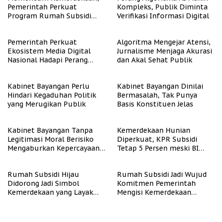
Pemerintah Perkuat
Kompleks, Publik Diminta
Program Rumah Subsidi
Verifikasi Informasi Digital
untuk Masyarakat
Berpenghasilan Rendah
Pemerintah Perkuat
Algoritma Mengejar Atensi,
Ekosistem Media Digital
Jurnalisme Menjaga Akurasi
Nasional Hadapi Perang
dan Akal Sehat Publik
Algoritma AI
Kabinet Bayangan Perlu
Kabinet Bayangan Dinilai
Hindari Kegaduhan Politik
Bermasalah, Tak Punya
yang Merugikan Publik
Basis Konstituen Jelas
Kabinet Bayangan Tanpa
Kemerdekaan Hunian
Legitimasi Moral Berisiko
Diperkuat, KPR Subsidi
Mengaburkan Kepercayaan
Tetap 5 Persen meski BI
Publik
Rate Naik
Rumah Subsidi Hijau
Rumah Subsidi Jadi Wujud
Didorong Jadi Simbol
Komitmen Pemerintah
Kemerdekaan yang Layak
Mengisi Kemerdekaan
dan Asri
dengan Kesejahteraan