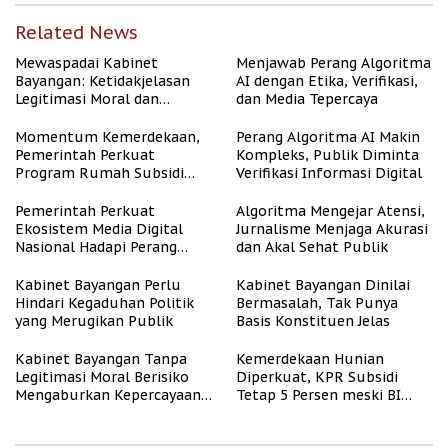
Related News
Mewaspadai Kabinet
Menjawab Perang Algoritma
Bayangan: Ketidakjelasan
AI dengan Etika, Verifikasi,
Legitimasi Moral dan
dan Media Tepercaya
Representasi
Momentum Kemerdekaan,
Perang Algoritma AI Makin
Pemerintah Perkuat
Kompleks, Publik Diminta
Program Rumah Subsidi
Verifikasi Informasi Digital
untuk Masyarakat
Berpenghasilan Rendah
Pemerintah Perkuat
Algoritma Mengejar Atensi,
Ekosistem Media Digital
Jurnalisme Menjaga Akurasi
Nasional Hadapi Perang
dan Akal Sehat Publik
Algoritma AI
Kabinet Bayangan Perlu
Kabinet Bayangan Dinilai
Hindari Kegaduhan Politik
Bermasalah, Tak Punya
yang Merugikan Publik
Basis Konstituen Jelas
Kabinet Bayangan Tanpa
Kemerdekaan Hunian
Legitimasi Moral Berisiko
Diperkuat, KPR Subsidi
Mengaburkan Kepercayaan
Tetap 5 Persen meski BI
Publik
Rate Naik