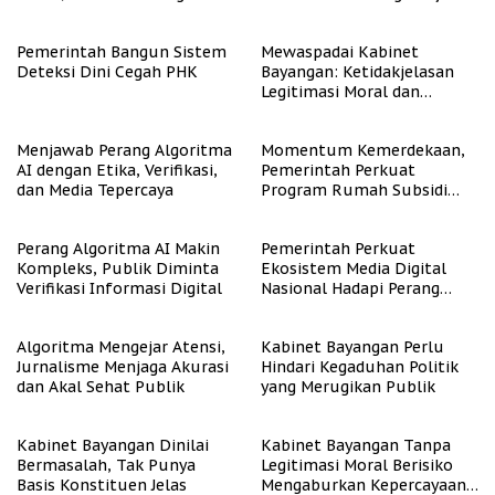
Tenaga Kerja
Pemerintah Bangun Sistem
Mewaspadai Kabinet
Deteksi Dini Cegah PHK
Bayangan: Ketidakjelasan
Legitimasi Moral dan
Representasi
Menjawab Perang Algoritma
Momentum Kemerdekaan,
AI dengan Etika, Verifikasi,
Pemerintah Perkuat
dan Media Tepercaya
Program Rumah Subsidi
untuk Masyarakat
Berpenghasilan Rendah
Perang Algoritma AI Makin
Pemerintah Perkuat
Kompleks, Publik Diminta
Ekosistem Media Digital
Verifikasi Informasi Digital
Nasional Hadapi Perang
Algoritma AI
Algoritma Mengejar Atensi,
Kabinet Bayangan Perlu
Jurnalisme Menjaga Akurasi
Hindari Kegaduhan Politik
dan Akal Sehat Publik
yang Merugikan Publik
Kabinet Bayangan Dinilai
Kabinet Bayangan Tanpa
Bermasalah, Tak Punya
Legitimasi Moral Berisiko
Basis Konstituen Jelas
Mengaburkan Kepercayaan