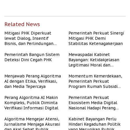
Publik
Related News
Mitigasi PHK Diperkuat
Pemerintah Perkuat Sinergi
lewat Dialog, Insentif
Mitigasi PHK Demi
Bisnis, dan Perlindungan
Stabilitas Ketenagakerjaan
Tenaga Kerja
Pemerintah Bangun Sistem
Mewaspadai Kabinet
Deteksi Dini Cegah PHK
Bayangan: Ketidakjelasan
Legitimasi Moral dan
Representasi
Menjawab Perang Algoritma
Momentum Kemerdekaan,
AI dengan Etika, Verifikasi,
Pemerintah Perkuat
dan Media Tepercaya
Program Rumah Subsidi
untuk Masyarakat
Berpenghasilan Rendah
Perang Algoritma AI Makin
Pemerintah Perkuat
Kompleks, Publik Diminta
Ekosistem Media Digital
Verifikasi Informasi Digital
Nasional Hadapi Perang
Algoritma AI
Algoritma Mengejar Atensi,
Kabinet Bayangan Perlu
Jurnalisme Menjaga Akurasi
Hindari Kegaduhan Politik
dan Akal Sehat Publik
yang Merugikan Publik