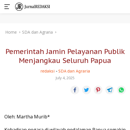
Skip
Home
SDA dan Agraria
to
content
Pemerintah Jamin Pelayanan Publik
Menjangkau Seluruh Papua
redaksi
-
SDA dan Agraria
July 4, 2025
Oleh: Martha Murib*
Kehadiran negara di wilayah pedalaman Papua semakin