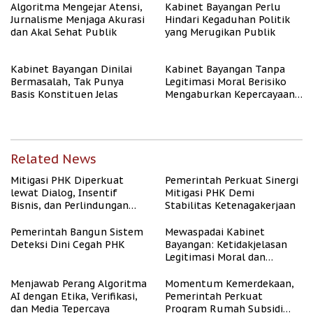
Algoritma Mengejar Atensi,
Kabinet Bayangan Perlu
Jurnalisme Menjaga Akurasi
Hindari Kegaduhan Politik
dan Akal Sehat Publik
yang Merugikan Publik
Kabinet Bayangan Dinilai
Kabinet Bayangan Tanpa
Bermasalah, Tak Punya
Legitimasi Moral Berisiko
Basis Konstituen Jelas
Mengaburkan Kepercayaan
Publik
Related News
Mitigasi PHK Diperkuat
Pemerintah Perkuat Sinergi
lewat Dialog, Insentif
Mitigasi PHK Demi
Bisnis, dan Perlindungan
Stabilitas Ketenagakerjaan
Tenaga Kerja
Pemerintah Bangun Sistem
Mewaspadai Kabinet
Deteksi Dini Cegah PHK
Bayangan: Ketidakjelasan
Legitimasi Moral dan
Representasi
Menjawab Perang Algoritma
Momentum Kemerdekaan,
AI dengan Etika, Verifikasi,
Pemerintah Perkuat
dan Media Tepercaya
Program Rumah Subsidi