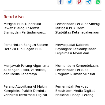
Read Also
Mitigasi PHK Diperkuat
Pemerintah Perkuat Sinergi
lewat Dialog, Insentif
Mitigasi PHK Demi
Bisnis, dan Perlindungan
Stabilitas Ketenagakerjaan
Tenaga Kerja
Pemerintah Bangun Sistem
Mewaspadai Kabinet
Deteksi Dini Cegah PHK
Bayangan: Ketidakjelasan
Legitimasi Moral dan
Representasi
Menjawab Perang Algoritma
Momentum Kemerdekaan,
AI dengan Etika, Verifikasi,
Pemerintah Perkuat
dan Media Tepercaya
Program Rumah Subsidi
untuk Masyarakat
Berpenghasilan Rendah
Perang Algoritma AI Makin
Pemerintah Perkuat
Kompleks, Publik Diminta
Ekosistem Media Digital
Verifikasi Informasi Digital
Nasional Hadapi Perang
Algoritma AI