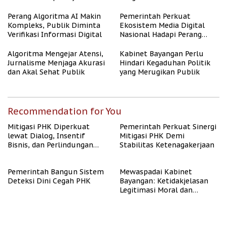
untuk Masyarakat
Berpenghasilan Rendah
Perang Algoritma AI Makin
Pemerintah Perkuat
Kompleks, Publik Diminta
Ekosistem Media Digital
Verifikasi Informasi Digital
Nasional Hadapi Perang
Algoritma AI
Algoritma Mengejar Atensi,
Kabinet Bayangan Perlu
Jurnalisme Menjaga Akurasi
Hindari Kegaduhan Politik
dan Akal Sehat Publik
yang Merugikan Publik
Recommendation for You
Mitigasi PHK Diperkuat
Pemerintah Perkuat Sinergi
lewat Dialog, Insentif
Mitigasi PHK Demi
Bisnis, dan Perlindungan
Stabilitas Ketenagakerjaan
Tenaga Kerja
Pemerintah Bangun Sistem
Mewaspadai Kabinet
Deteksi Dini Cegah PHK
Bayangan: Ketidakjelasan
Legitimasi Moral dan
Representasi