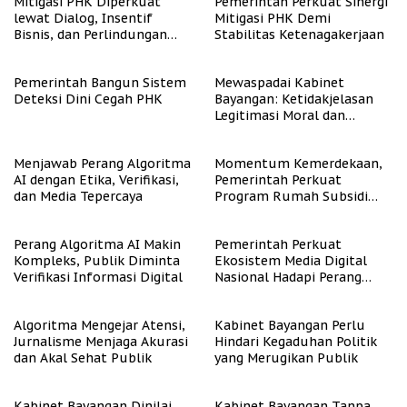
Mitigasi PHK Diperkuat
Pemerintah Perkuat Sinergi
lewat Dialog, Insentif
Mitigasi PHK Demi
Bisnis, dan Perlindungan
Stabilitas Ketenagakerjaan
Tenaga Kerja
Pemerintah Bangun Sistem
Mewaspadai Kabinet
Deteksi Dini Cegah PHK
Bayangan: Ketidakjelasan
Legitimasi Moral dan
Representasi
Menjawab Perang Algoritma
Momentum Kemerdekaan,
AI dengan Etika, Verifikasi,
Pemerintah Perkuat
dan Media Tepercaya
Program Rumah Subsidi
untuk Masyarakat
Berpenghasilan Rendah
Perang Algoritma AI Makin
Pemerintah Perkuat
Kompleks, Publik Diminta
Ekosistem Media Digital
Verifikasi Informasi Digital
Nasional Hadapi Perang
Algoritma AI
Algoritma Mengejar Atensi,
Kabinet Bayangan Perlu
Jurnalisme Menjaga Akurasi
Hindari Kegaduhan Politik
dan Akal Sehat Publik
yang Merugikan Publik
Kabinet Bayangan Dinilai
Kabinet Bayangan Tanpa