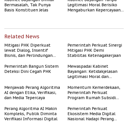
Bermasalah, Tak Punya
Legitimasi Moral Berisiko
Basis Konstituen Jelas
Mengaburkan Kepercayaan
Publik
Related News
Mitigasi PHK Diperkuat
Pemerintah Perkuat Sinergi
lewat Dialog, Insentif
Mitigasi PHK Demi
Bisnis, dan Perlindungan
Stabilitas Ketenagakerjaan
Tenaga Kerja
Pemerintah Bangun Sistem
Mewaspadai Kabinet
Deteksi Dini Cegah PHK
Bayangan: Ketidakjelasan
Legitimasi Moral dan
Representasi
Menjawab Perang Algoritma
Momentum Kemerdekaan,
AI dengan Etika, Verifikasi,
Pemerintah Perkuat
dan Media Tepercaya
Program Rumah Subsidi
untuk Masyarakat
Berpenghasilan Rendah
Perang Algoritma AI Makin
Pemerintah Perkuat
Kompleks, Publik Diminta
Ekosistem Media Digital
Verifikasi Informasi Digital
Nasional Hadapi Perang
Algoritma AI