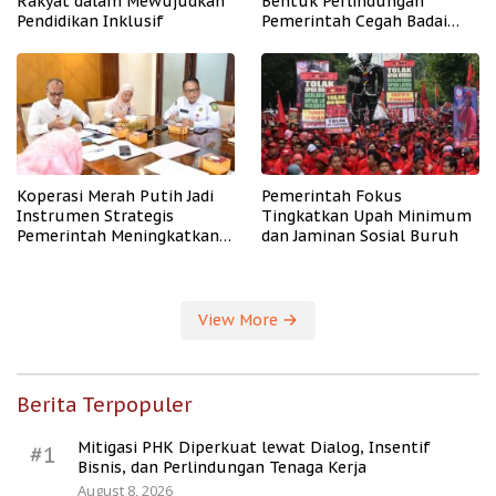
Rakyat dalam Mewujudkan
Bentuk Perlindungan
Pendidikan Inklusif
Pemerintah Cegah Badai
PHK
Koperasi Merah Putih Jadi
Pemerintah Fokus
Instrumen Strategis
Tingkatkan Upah Minimum
Pemerintah Meningkatkan
dan Jaminan Sosial Buruh
Kesejahteraan Desa
View More
Berita Terpopuler
Mitigasi PHK Diperkuat lewat Dialog, Insentif
#1
Bisnis, dan Perlindungan Tenaga Kerja
August 8, 2026