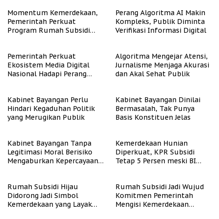
Momentum Kemerdekaan,
Perang Algoritma AI Makin
Pemerintah Perkuat
Kompleks, Publik Diminta
Program Rumah Subsidi
Verifikasi Informasi Digital
untuk Masyarakat
Berpenghasilan Rendah
Pemerintah Perkuat
Algoritma Mengejar Atensi,
Ekosistem Media Digital
Jurnalisme Menjaga Akurasi
Nasional Hadapi Perang
dan Akal Sehat Publik
Algoritma AI
Kabinet Bayangan Perlu
Kabinet Bayangan Dinilai
Hindari Kegaduhan Politik
Bermasalah, Tak Punya
yang Merugikan Publik
Basis Konstituen Jelas
Kabinet Bayangan Tanpa
Kemerdekaan Hunian
Legitimasi Moral Berisiko
Diperkuat, KPR Subsidi
Mengaburkan Kepercayaan
Tetap 5 Persen meski BI
Publik
Rate Naik
Rumah Subsidi Hijau
Rumah Subsidi Jadi Wujud
Didorong Jadi Simbol
Komitmen Pemerintah
Kemerdekaan yang Layak
Mengisi Kemerdekaan
dan Asri
dengan Kesejahteraan