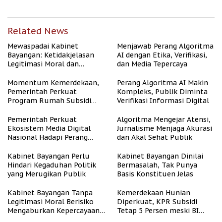
Related News
Mewaspadai Kabinet
Menjawab Perang Algoritma
Bayangan: Ketidakjelasan
AI dengan Etika, Verifikasi,
Legitimasi Moral dan
dan Media Tepercaya
Representasi
Momentum Kemerdekaan,
Perang Algoritma AI Makin
Pemerintah Perkuat
Kompleks, Publik Diminta
Program Rumah Subsidi
Verifikasi Informasi Digital
untuk Masyarakat
Berpenghasilan Rendah
Pemerintah Perkuat
Algoritma Mengejar Atensi,
Ekosistem Media Digital
Jurnalisme Menjaga Akurasi
Nasional Hadapi Perang
dan Akal Sehat Publik
Algoritma AI
Kabinet Bayangan Perlu
Kabinet Bayangan Dinilai
Hindari Kegaduhan Politik
Bermasalah, Tak Punya
yang Merugikan Publik
Basis Konstituen Jelas
Kabinet Bayangan Tanpa
Kemerdekaan Hunian
Legitimasi Moral Berisiko
Diperkuat, KPR Subsidi
Mengaburkan Kepercayaan
Tetap 5 Persen meski BI
Publik
Rate Naik