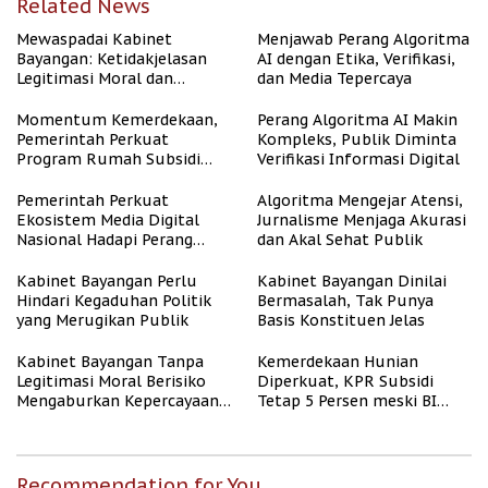
Related News
Mewaspadai Kabinet
Menjawab Perang Algoritma
Bayangan: Ketidakjelasan
AI dengan Etika, Verifikasi,
Legitimasi Moral dan
dan Media Tepercaya
Representasi
Momentum Kemerdekaan,
Perang Algoritma AI Makin
Pemerintah Perkuat
Kompleks, Publik Diminta
Program Rumah Subsidi
Verifikasi Informasi Digital
untuk Masyarakat
Berpenghasilan Rendah
Pemerintah Perkuat
Algoritma Mengejar Atensi,
Ekosistem Media Digital
Jurnalisme Menjaga Akurasi
Nasional Hadapi Perang
dan Akal Sehat Publik
Algoritma AI
Kabinet Bayangan Perlu
Kabinet Bayangan Dinilai
Hindari Kegaduhan Politik
Bermasalah, Tak Punya
yang Merugikan Publik
Basis Konstituen Jelas
Kabinet Bayangan Tanpa
Kemerdekaan Hunian
Legitimasi Moral Berisiko
Diperkuat, KPR Subsidi
Mengaburkan Kepercayaan
Tetap 5 Persen meski BI
Publik
Rate Naik
Recommendation for You