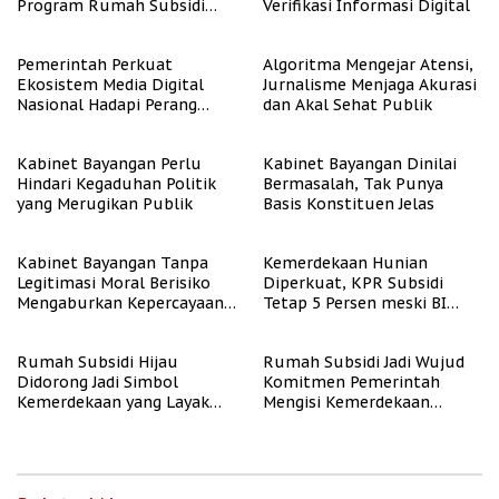
Program Rumah Subsidi
Verifikasi Informasi Digital
untuk Masyarakat
Berpenghasilan Rendah
Pemerintah Perkuat
Algoritma Mengejar Atensi,
Ekosistem Media Digital
Jurnalisme Menjaga Akurasi
Nasional Hadapi Perang
dan Akal Sehat Publik
Algoritma AI
Kabinet Bayangan Perlu
Kabinet Bayangan Dinilai
Hindari Kegaduhan Politik
Bermasalah, Tak Punya
yang Merugikan Publik
Basis Konstituen Jelas
Kabinet Bayangan Tanpa
Kemerdekaan Hunian
Legitimasi Moral Berisiko
Diperkuat, KPR Subsidi
Mengaburkan Kepercayaan
Tetap 5 Persen meski BI
Publik
Rate Naik
Rumah Subsidi Hijau
Rumah Subsidi Jadi Wujud
Didorong Jadi Simbol
Komitmen Pemerintah
Kemerdekaan yang Layak
Mengisi Kemerdekaan
dan Asri
dengan Kesejahteraan