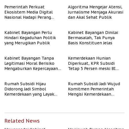
Berpenghasilan Rendah
Pemerintah Perkuat
Algoritma Mengejar Atensi,
Ekosistem Media Digital
Jurnalisme Menjaga Akurasi
Nasional Hadapi Perang
dan Akal Sehat Publik
Algoritma AI
Kabinet Bayangan Perlu
Kabinet Bayangan Dinilai
Hindari Kegaduhan Politik
Bermasalah, Tak Punya
yang Merugikan Publik
Basis Konstituen Jelas
Kabinet Bayangan Tanpa
Kemerdekaan Hunian
Legitimasi Moral Berisiko
Diperkuat, KPR Subsidi
Mengaburkan Kepercayaan
Tetap 5 Persen meski BI
Publik
Rate Naik
Rumah Subsidi Hijau
Rumah Subsidi Jadi Wujud
Didorong Jadi Simbol
Komitmen Pemerintah
Kemerdekaan yang Layak
Mengisi Kemerdekaan
dan Asri
dengan Kesejahteraan
Related News