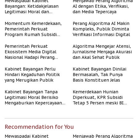
Mewaspadai Kabinet
Menjawab Perang Algoritma
Bayangan: Ketidakjelasan
AI dengan Etika, Verifikasi,
Legitimasi Moral dan
dan Media Tepercaya
Representasi
Momentum Kemerdekaan,
Perang Algoritma AI Makin
Pemerintah Perkuat
Kompleks, Publik Diminta
Program Rumah Subsidi
Verifikasi Informasi Digital
untuk Masyarakat
Berpenghasilan Rendah
Pemerintah Perkuat
Algoritma Mengejar Atensi,
Ekosistem Media Digital
Jurnalisme Menjaga Akurasi
Nasional Hadapi Perang
dan Akal Sehat Publik
Algoritma AI
Kabinet Bayangan Perlu
Kabinet Bayangan Dinilai
Hindari Kegaduhan Politik
Bermasalah, Tak Punya
yang Merugikan Publik
Basis Konstituen Jelas
Kabinet Bayangan Tanpa
Kemerdekaan Hunian
Legitimasi Moral Berisiko
Diperkuat, KPR Subsidi
Mengaburkan Kepercayaan
Tetap 5 Persen meski BI
Publik
Rate Naik
Recommendation for You
Mewaspadai Kabinet
Menjawab Perang Algoritma