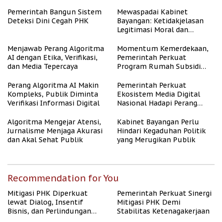
Tenaga Kerja
Pemerintah Bangun Sistem
Mewaspadai Kabinet
Deteksi Dini Cegah PHK
Bayangan: Ketidakjelasan
Legitimasi Moral dan
Representasi
Menjawab Perang Algoritma
Momentum Kemerdekaan,
AI dengan Etika, Verifikasi,
Pemerintah Perkuat
dan Media Tepercaya
Program Rumah Subsidi
untuk Masyarakat
Berpenghasilan Rendah
Perang Algoritma AI Makin
Pemerintah Perkuat
Kompleks, Publik Diminta
Ekosistem Media Digital
Verifikasi Informasi Digital
Nasional Hadapi Perang
Algoritma AI
Algoritma Mengejar Atensi,
Kabinet Bayangan Perlu
Jurnalisme Menjaga Akurasi
Hindari Kegaduhan Politik
dan Akal Sehat Publik
yang Merugikan Publik
Recommendation for You
Mitigasi PHK Diperkuat
Pemerintah Perkuat Sinergi
lewat Dialog, Insentif
Mitigasi PHK Demi
Bisnis, dan Perlindungan
Stabilitas Ketenagakerjaan
Tenaga Kerja