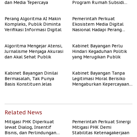
dan Media Tepercaya
Program Rumah Subsidi
untuk Masyarakat
Berpenghasilan Rendah
Perang Algoritma AI Makin
Pemerintah Perkuat
Kompleks, Publik Diminta
Ekosistem Media Digital
Verifikasi Informasi Digital
Nasional Hadapi Perang
Algoritma AI
Algoritma Mengejar Atensi,
Kabinet Bayangan Perlu
Jurnalisme Menjaga Akurasi
Hindari Kegaduhan Politik
dan Akal Sehat Publik
yang Merugikan Publik
Kabinet Bayangan Dinilai
Kabinet Bayangan Tanpa
Bermasalah, Tak Punya
Legitimasi Moral Berisiko
Basis Konstituen Jelas
Mengaburkan Kepercayaan
Publik
Related News
Mitigasi PHK Diperkuat
Pemerintah Perkuat Sinergi
lewat Dialog, Insentif
Mitigasi PHK Demi
Bisnis, dan Perlindungan
Stabilitas Ketenagakerjaan