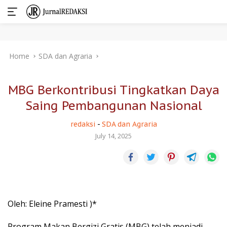
Skip
Home
SDA dan Agraria
to
content
MBG Berkontribusi Tingkatkan Daya
Saing Pembangunan Nasional
redaksi
-
SDA dan Agraria
July 14, 2025
Oleh: Eleine Pramesti )*
Program Makan Bergizi Gratis (MBG) telah menjadi