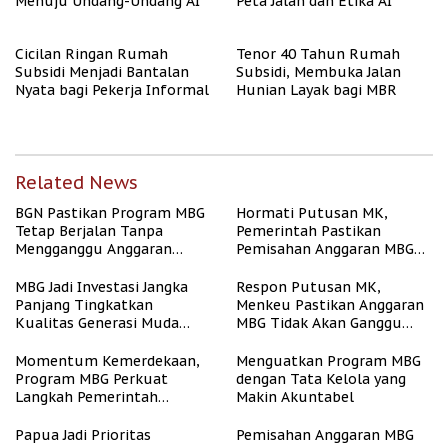
Menuju Undang-Undang AI
Peta Jalan dan Etika AI
Cicilan Ringan Rumah
Tenor 40 Tahun Rumah
Subsidi Menjadi Bantalan
Subsidi, Membuka Jalan
Nyata bagi Pekerja Informal
Hunian Layak bagi MBR
Related News
BGN Pastikan Program MBG
Hormati Putusan MK,
Tetap Berjalan Tanpa
Pemerintah Pastikan
Mengganggu Anggaran
Pemisahan Anggaran MBG
Pendidikan
Berjalan Terukur
MBG Jadi Investasi Jangka
Respon Putusan MK,
Panjang Tingkatkan
Menkeu Pastikan Anggaran
Kualitas Generasi Muda
MBG Tidak Akan Ganggu
Indonesia
APBN
Momentum Kemerdekaan,
Menguatkan Program MBG
Program MBG Perkuat
dengan Tata Kelola yang
Langkah Pemerintah
Makin Akuntabel
Perangi Stunting
Papua Jadi Prioritas
Pemisahan Anggaran MBG