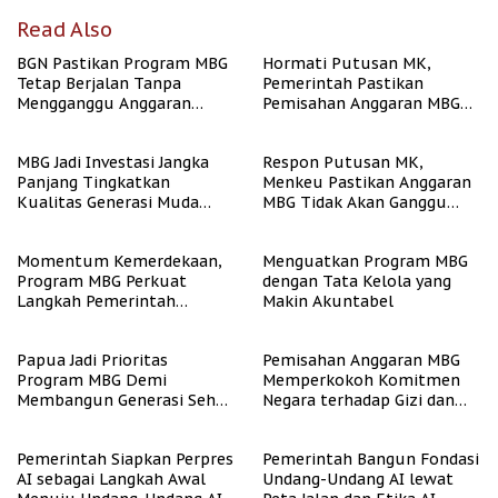
Read Also
BGN Pastikan Program MBG
Hormati Putusan MK,
Tetap Berjalan Tanpa
Pemerintah Pastikan
Mengganggu Anggaran
Pemisahan Anggaran MBG
Pendidikan
Berjalan Terukur
MBG Jadi Investasi Jangka
Respon Putusan MK,
Panjang Tingkatkan
Menkeu Pastikan Anggaran
Kualitas Generasi Muda
MBG Tidak Akan Ganggu
Indonesia
APBN
Momentum Kemerdekaan,
Menguatkan Program MBG
Program MBG Perkuat
dengan Tata Kelola yang
Langkah Pemerintah
Makin Akuntabel
Perangi Stunting
Papua Jadi Prioritas
Pemisahan Anggaran MBG
Program MBG Demi
Memperkokoh Komitmen
Membangun Generasi Sehat
Negara terhadap Gizi dan
dan Bebas Stunting
Pendidikan
Pemerintah Siapkan Perpres
Pemerintah Bangun Fondasi
AI sebagai Langkah Awal
Undang-Undang AI lewat