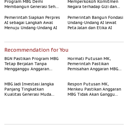
Program MBG Demi
Memperkokoh Komitmen
Membangun Generasi Sehat
Negara terhadap Gizi dan
dan Bebas Stunting
Pendidikan
Pemerintah Siapkan Perpres
Pemerintah Bangun Fondasi
AI sebagai Langkah Awal
Undang-Undang AI lewat
Menuju Undang-Undang AI
Peta Jalan dan Etika AI
Recommendation for You
BGN Pastikan Program MBG
Hormati Putusan MK,
Tetap Berjalan Tanpa
Pemerintah Pastikan
Mengganggu Anggaran
Pemisahan Anggaran MBG
Pendidikan
Berjalan Terukur
MBG Jadi Investasi Jangka
Respon Putusan MK,
Panjang Tingkatkan
Menkeu Pastikan Anggaran
Kualitas Generasi Muda
MBG Tidak Akan Ganggu
Indonesia
APBN