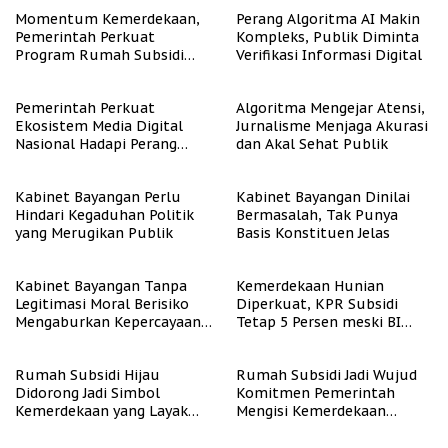
Momentum Kemerdekaan,
Perang Algoritma AI Makin
Pemerintah Perkuat
Kompleks, Publik Diminta
Program Rumah Subsidi
Verifikasi Informasi Digital
untuk Masyarakat
Berpenghasilan Rendah
Pemerintah Perkuat
Algoritma Mengejar Atensi,
Ekosistem Media Digital
Jurnalisme Menjaga Akurasi
Nasional Hadapi Perang
dan Akal Sehat Publik
Algoritma AI
Kabinet Bayangan Perlu
Kabinet Bayangan Dinilai
Hindari Kegaduhan Politik
Bermasalah, Tak Punya
yang Merugikan Publik
Basis Konstituen Jelas
Kabinet Bayangan Tanpa
Kemerdekaan Hunian
Legitimasi Moral Berisiko
Diperkuat, KPR Subsidi
Mengaburkan Kepercayaan
Tetap 5 Persen meski BI
Publik
Rate Naik
Rumah Subsidi Hijau
Rumah Subsidi Jadi Wujud
Didorong Jadi Simbol
Komitmen Pemerintah
Kemerdekaan yang Layak
Mengisi Kemerdekaan
dan Asri
dengan Kesejahteraan