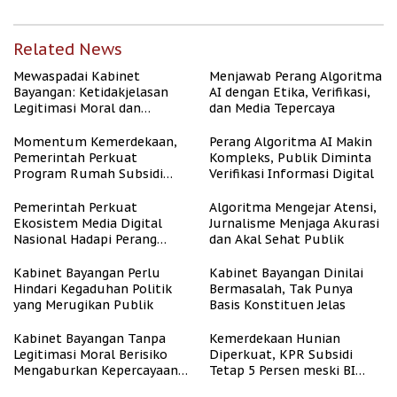
Related News
Mewaspadai Kabinet
Menjawab Perang Algoritma
Bayangan: Ketidakjelasan
AI dengan Etika, Verifikasi,
Legitimasi Moral dan
dan Media Tepercaya
Representasi
Momentum Kemerdekaan,
Perang Algoritma AI Makin
Pemerintah Perkuat
Kompleks, Publik Diminta
Program Rumah Subsidi
Verifikasi Informasi Digital
untuk Masyarakat
Berpenghasilan Rendah
Pemerintah Perkuat
Algoritma Mengejar Atensi,
Ekosistem Media Digital
Jurnalisme Menjaga Akurasi
Nasional Hadapi Perang
dan Akal Sehat Publik
Algoritma AI
Kabinet Bayangan Perlu
Kabinet Bayangan Dinilai
Hindari Kegaduhan Politik
Bermasalah, Tak Punya
yang Merugikan Publik
Basis Konstituen Jelas
Kabinet Bayangan Tanpa
Kemerdekaan Hunian
Legitimasi Moral Berisiko
Diperkuat, KPR Subsidi
Mengaburkan Kepercayaan
Tetap 5 Persen meski BI
Publik
Rate Naik