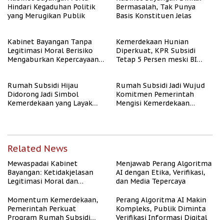
Hindari Kegaduhan Politik
Bermasalah, Tak Punya
yang Merugikan Publik
Basis Konstituen Jelas
Kabinet Bayangan Tanpa
Kemerdekaan Hunian
Legitimasi Moral Berisiko
Diperkuat, KPR Subsidi
Mengaburkan Kepercayaan
Tetap 5 Persen meski BI
Publik
Rate Naik
Rumah Subsidi Hijau
Rumah Subsidi Jadi Wujud
Didorong Jadi Simbol
Komitmen Pemerintah
Kemerdekaan yang Layak
Mengisi Kemerdekaan
dan Asri
dengan Kesejahteraan
Related News
Mewaspadai Kabinet
Menjawab Perang Algoritma
Bayangan: Ketidakjelasan
AI dengan Etika, Verifikasi,
Legitimasi Moral dan
dan Media Tepercaya
Representasi
Momentum Kemerdekaan,
Perang Algoritma AI Makin
Pemerintah Perkuat
Kompleks, Publik Diminta
Program Rumah Subsidi
Verifikasi Informasi Digital