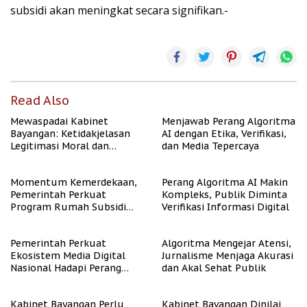
subsidi akan meningkat secara signifikan.-
Read Also
Mewaspadai Kabinet
Menjawab Perang Algoritma
Bayangan: Ketidakjelasan
AI dengan Etika, Verifikasi,
Legitimasi Moral dan
dan Media Tepercaya
Representasi
Momentum Kemerdekaan,
Perang Algoritma AI Makin
Pemerintah Perkuat
Kompleks, Publik Diminta
Program Rumah Subsidi
Verifikasi Informasi Digital
untuk Masyarakat
Berpenghasilan Rendah
Pemerintah Perkuat
Algoritma Mengejar Atensi,
Ekosistem Media Digital
Jurnalisme Menjaga Akurasi
Nasional Hadapi Perang
dan Akal Sehat Publik
Algoritma AI
Kabinet Bayangan Perlu
Kabinet Bayangan Dinilai