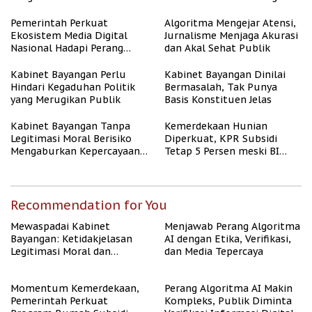
untuk Masyarakat
Berpenghasilan Rendah
Pemerintah Perkuat
Algoritma Mengejar Atensi,
Ekosistem Media Digital
Jurnalisme Menjaga Akurasi
Nasional Hadapi Perang
dan Akal Sehat Publik
Algoritma AI
Kabinet Bayangan Perlu
Kabinet Bayangan Dinilai
Hindari Kegaduhan Politik
Bermasalah, Tak Punya
yang Merugikan Publik
Basis Konstituen Jelas
Kabinet Bayangan Tanpa
Kemerdekaan Hunian
Legitimasi Moral Berisiko
Diperkuat, KPR Subsidi
Mengaburkan Kepercayaan
Tetap 5 Persen meski BI
Publik
Rate Naik
Recommendation for You
Mewaspadai Kabinet
Menjawab Perang Algoritma
Bayangan: Ketidakjelasan
AI dengan Etika, Verifikasi,
Legitimasi Moral dan
dan Media Tepercaya
Representasi
Momentum Kemerdekaan,
Perang Algoritma AI Makin
Pemerintah Perkuat
Kompleks, Publik Diminta