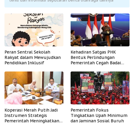
tenis dan informasi seputaran berita olahraga lainnya
Peran Sentral Sekolah
Kehadiran Satgas PHK
Rakyat dalam Mewujudkan
Bentuk Perlindungan
Pendidikan Inklusif
Pemerintah Cegah Badai
PHK
Koperasi Merah Putih Jadi
Pemerintah Fokus
Instrumen Strategis
Tingkatkan Upah Minimum
Pemerintah Meningkatkan
dan Jaminan Sosial Buruh
Kesejahteraan Desa