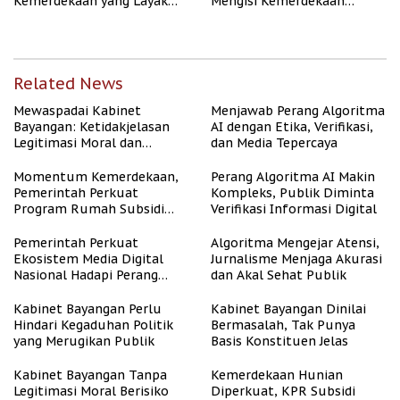
Kemerdekaan yang Layak
Mengisi Kemerdekaan
dan Asri
dengan Kesejahteraan
Related News
Mewaspadai Kabinet
Menjawab Perang Algoritma
Bayangan: Ketidakjelasan
AI dengan Etika, Verifikasi,
Legitimasi Moral dan
dan Media Tepercaya
Representasi
Momentum Kemerdekaan,
Perang Algoritma AI Makin
Pemerintah Perkuat
Kompleks, Publik Diminta
Program Rumah Subsidi
Verifikasi Informasi Digital
untuk Masyarakat
Berpenghasilan Rendah
Pemerintah Perkuat
Algoritma Mengejar Atensi,
Ekosistem Media Digital
Jurnalisme Menjaga Akurasi
Nasional Hadapi Perang
dan Akal Sehat Publik
Algoritma AI
Kabinet Bayangan Perlu
Kabinet Bayangan Dinilai
Hindari Kegaduhan Politik
Bermasalah, Tak Punya
yang Merugikan Publik
Basis Konstituen Jelas
Kabinet Bayangan Tanpa
Kemerdekaan Hunian
Legitimasi Moral Berisiko
Diperkuat, KPR Subsidi