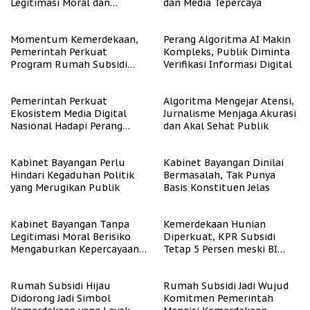
Legitimasi Moral dan
dan Media Tepercaya
Representasi
Momentum Kemerdekaan,
Perang Algoritma AI Makin
Pemerintah Perkuat
Kompleks, Publik Diminta
Program Rumah Subsidi
Verifikasi Informasi Digital
untuk Masyarakat
Berpenghasilan Rendah
Pemerintah Perkuat
Algoritma Mengejar Atensi,
Ekosistem Media Digital
Jurnalisme Menjaga Akurasi
Nasional Hadapi Perang
dan Akal Sehat Publik
Algoritma AI
Kabinet Bayangan Perlu
Kabinet Bayangan Dinilai
Hindari Kegaduhan Politik
Bermasalah, Tak Punya
yang Merugikan Publik
Basis Konstituen Jelas
Kabinet Bayangan Tanpa
Kemerdekaan Hunian
Legitimasi Moral Berisiko
Diperkuat, KPR Subsidi
Mengaburkan Kepercayaan
Tetap 5 Persen meski BI
Publik
Rate Naik
Rumah Subsidi Hijau
Rumah Subsidi Jadi Wujud
Didorong Jadi Simbol
Komitmen Pemerintah