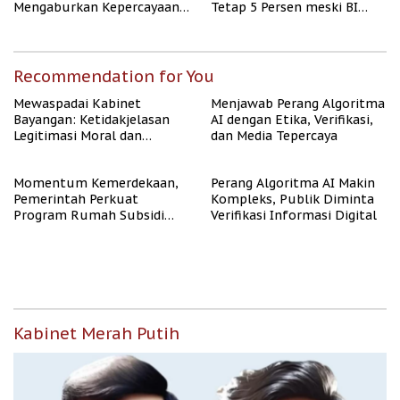
Mengaburkan Kepercayaan
Tetap 5 Persen meski BI
Publik
Rate Naik
Recommendation for You
Mewaspadai Kabinet
Menjawab Perang Algoritma
Bayangan: Ketidakjelasan
AI dengan Etika, Verifikasi,
Legitimasi Moral dan
dan Media Tepercaya
Representasi
Momentum Kemerdekaan,
Perang Algoritma AI Makin
Pemerintah Perkuat
Kompleks, Publik Diminta
Program Rumah Subsidi
Verifikasi Informasi Digital
untuk Masyarakat
Berpenghasilan Rendah
Kabinet Merah Putih