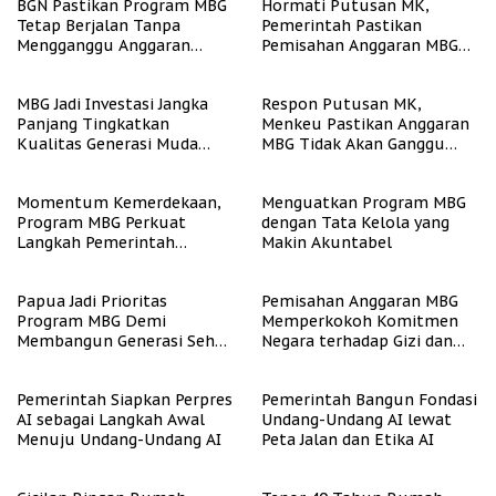
BGN Pastikan Program MBG
Hormati Putusan MK,
Tetap Berjalan Tanpa
Pemerintah Pastikan
Mengganggu Anggaran
Pemisahan Anggaran MBG
Pendidikan
Berjalan Terukur
MBG Jadi Investasi Jangka
Respon Putusan MK,
Panjang Tingkatkan
Menkeu Pastikan Anggaran
Kualitas Generasi Muda
MBG Tidak Akan Ganggu
Indonesia
APBN
Momentum Kemerdekaan,
Menguatkan Program MBG
Program MBG Perkuat
dengan Tata Kelola yang
Langkah Pemerintah
Makin Akuntabel
Perangi Stunting
Papua Jadi Prioritas
Pemisahan Anggaran MBG
Program MBG Demi
Memperkokoh Komitmen
Membangun Generasi Sehat
Negara terhadap Gizi dan
dan Bebas Stunting
Pendidikan
Pemerintah Siapkan Perpres
Pemerintah Bangun Fondasi
AI sebagai Langkah Awal
Undang-Undang AI lewat
Menuju Undang-Undang AI
Peta Jalan dan Etika AI