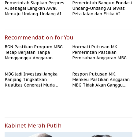
Pemerintah Siapkan Perpres
Pemerintah Bangun Fondasi
AI sebagai Langkah Awal
Undang-Undang AI lewat
Menuju Undang-Undang AI
Peta Jalan dan Etika AI
Recommendation for You
BGN Pastikan Program MBG
Hormati Putusan MK,
Tetap Berjalan Tanpa
Pemerintah Pastikan
Mengganggu Anggaran
Pemisahan Anggaran MBG
Pendidikan
Berjalan Terukur
MBG Jadi Investasi Jangka
Respon Putusan MK,
Panjang Tingkatkan
Menkeu Pastikan Anggaran
Kualitas Generasi Muda
MBG Tidak Akan Ganggu
Indonesia
APBN
Kabinet Merah Putih