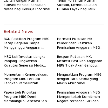
Cicilan Ringan Rumah
Tenor 40 Tahun Rumah
Subsidi Menjadi Bantalan
Subsidi, Membuka Jalan
Nyata bagi Pekerja Informal
Hunian Layak bagi MBR
Related News
BGN Pastikan Program MBG
Hormati Putusan MK,
Tetap Berjalan Tanpa
Pemerintah Pastikan
Mengganggu Anggaran
Pemisahan Anggaran MBG
Pendidikan
Berjalan Terukur
MBG Jadi Investasi Jangka
Respon Putusan MK,
Panjang Tingkatkan
Menkeu Pastikan Anggaran
Kualitas Generasi Muda
MBG Tidak Akan Ganggu
Indonesia
APBN
Momentum Kemerdekaan,
Menguatkan Program MBG
Program MBG Perkuat
dengan Tata Kelola yang
Langkah Pemerintah
Makin Akuntabel
Perangi Stunting
Papua Jadi Prioritas
Pemisahan Anggaran MBG
Program MBG Demi
Memperkokoh Komitmen
Membangun Generasi Sehat
Negara terhadap Gizi dan
dan Bebas Stunting
Pendidikan