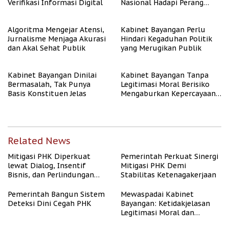
Verifikasi Informasi Digital
Nasional Hadapi Perang
Algoritma AI
Algoritma Mengejar Atensi,
Kabinet Bayangan Perlu
Jurnalisme Menjaga Akurasi
Hindari Kegaduhan Politik
dan Akal Sehat Publik
yang Merugikan Publik
Kabinet Bayangan Dinilai
Kabinet Bayangan Tanpa
Bermasalah, Tak Punya
Legitimasi Moral Berisiko
Basis Konstituen Jelas
Mengaburkan Kepercayaan
Publik
Related News
Mitigasi PHK Diperkuat
Pemerintah Perkuat Sinergi
lewat Dialog, Insentif
Mitigasi PHK Demi
Bisnis, dan Perlindungan
Stabilitas Ketenagakerjaan
Tenaga Kerja
Pemerintah Bangun Sistem
Mewaspadai Kabinet
Deteksi Dini Cegah PHK
Bayangan: Ketidakjelasan
Legitimasi Moral dan
Representasi