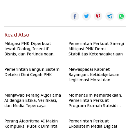
Read Also
Mitigasi PHK Diperkuat
Pemerintah Perkuat Sinergi
lewat Dialog, Insentif
Mitigasi PHK Demi
Bisnis, dan Perlindungan
Stabilitas Ketenagakerjaan
Tenaga Kerja
Pemerintah Bangun Sistem
Mewaspadai Kabinet
Deteksi Dini Cegah PHK
Bayangan: Ketidakjelasan
Legitimasi Moral dan
Representasi
Menjawab Perang Algoritma
Momentum Kemerdekaan,
AI dengan Etika, Verifikasi,
Pemerintah Perkuat
dan Media Tepercaya
Program Rumah Subsidi
untuk Masyarakat
Berpenghasilan Rendah
Perang Algoritma AI Makin
Pemerintah Perkuat
Kompleks, Publik Diminta
Ekosistem Media Digital