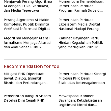
Menjawab Perang Algoritma
Momentum Kemerdekaan,
AI dengan Etika, Verifikasi,
Pemerintah Perkuat
dan Media Tepercaya
Program Rumah Subsidi
untuk Masyarakat
Berpenghasilan Rendah
Perang Algoritma AI Makin
Pemerintah Perkuat
Kompleks, Publik Diminta
Ekosistem Media Digital
Verifikasi Informasi Digital
Nasional Hadapi Perang
Algoritma AI
Algoritma Mengejar Atensi,
Kabinet Bayangan Perlu
Jurnalisme Menjaga Akurasi
Hindari Kegaduhan Politik
dan Akal Sehat Publik
yang Merugikan Publik
Recommendation for You
Mitigasi PHK Diperkuat
Pemerintah Perkuat Sinergi
lewat Dialog, Insentif
Mitigasi PHK Demi
Bisnis, dan Perlindungan
Stabilitas Ketenagakerjaan
Tenaga Kerja
Pemerintah Bangun Sistem
Mewaspadai Kabinet
Deteksi Dini Cegah PHK
Bayangan: Ketidakjelasan
Legitimasi Moral dan
Representasi