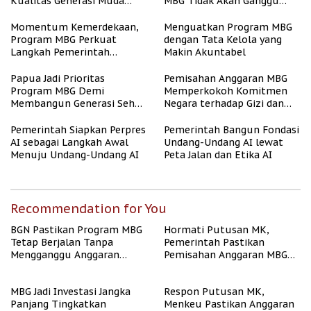
Kualitas Generasi Muda
MBG Tidak Akan Ganggu
Indonesia
APBN
Momentum Kemerdekaan,
Menguatkan Program MBG
Program MBG Perkuat
dengan Tata Kelola yang
Langkah Pemerintah
Makin Akuntabel
Perangi Stunting
Papua Jadi Prioritas
Pemisahan Anggaran MBG
Program MBG Demi
Memperkokoh Komitmen
Membangun Generasi Sehat
Negara terhadap Gizi dan
dan Bebas Stunting
Pendidikan
Pemerintah Siapkan Perpres
Pemerintah Bangun Fondasi
AI sebagai Langkah Awal
Undang-Undang AI lewat
Menuju Undang-Undang AI
Peta Jalan dan Etika AI
Recommendation for You
BGN Pastikan Program MBG
Hormati Putusan MK,
Tetap Berjalan Tanpa
Pemerintah Pastikan
Mengganggu Anggaran
Pemisahan Anggaran MBG
Pendidikan
Berjalan Terukur
MBG Jadi Investasi Jangka
Respon Putusan MK,
Panjang Tingkatkan
Menkeu Pastikan Anggaran