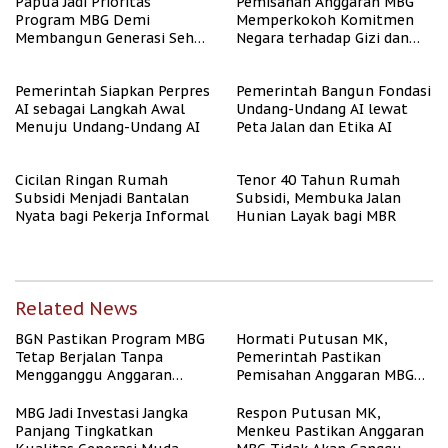
Papua Jadi Prioritas
Pemisahan Anggaran MBG
Program MBG Demi
Memperkokoh Komitmen
Membangun Generasi Sehat
Negara terhadap Gizi dan
dan Bebas Stunting
Pendidikan
Pemerintah Siapkan Perpres
Pemerintah Bangun Fondasi
AI sebagai Langkah Awal
Undang-Undang AI lewat
Menuju Undang-Undang AI
Peta Jalan dan Etika AI
Cicilan Ringan Rumah
Tenor 40 Tahun Rumah
Subsidi Menjadi Bantalan
Subsidi, Membuka Jalan
Nyata bagi Pekerja Informal
Hunian Layak bagi MBR
Related News
BGN Pastikan Program MBG
Hormati Putusan MK,
Tetap Berjalan Tanpa
Pemerintah Pastikan
Mengganggu Anggaran
Pemisahan Anggaran MBG
Pendidikan
Berjalan Terukur
MBG Jadi Investasi Jangka
Respon Putusan MK,
Panjang Tingkatkan
Menkeu Pastikan Anggaran