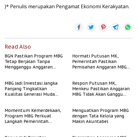
)* Penulis merupakan Pengamat Ekonomi Kerakyatan.
Read Also
BGN Pastikan Program MBG
Hormati Putusan MK,
Tetap Berjalan Tanpa
Pemerintah Pastikan
Mengganggu Anggaran
Pemisahan Anggaran MBG
Pendidikan
Berjalan Terukur
MBG Jadi Investasi Jangka
Respon Putusan MK,
Panjang Tingkatkan
Menkeu Pastikan Anggaran
Kualitas Generasi Muda
MBG Tidak Akan Ganggu
Indonesia
APBN
Momentum Kemerdekaan,
Menguatkan Program MBG
Program MBG Perkuat
dengan Tata Kelola yang
Langkah Pemerintah
Makin Akuntabel
Perangi Stunting