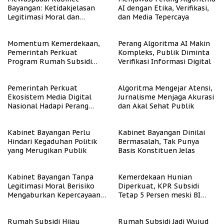
Bayangan: Ketidakjelasan
AI dengan Etika, Verifikasi,
Legitimasi Moral dan
dan Media Tepercaya
Representasi
Momentum Kemerdekaan,
Perang Algoritma AI Makin
Pemerintah Perkuat
Kompleks, Publik Diminta
Program Rumah Subsidi
Verifikasi Informasi Digital
untuk Masyarakat
Berpenghasilan Rendah
Pemerintah Perkuat
Algoritma Mengejar Atensi,
Ekosistem Media Digital
Jurnalisme Menjaga Akurasi
Nasional Hadapi Perang
dan Akal Sehat Publik
Algoritma AI
Kabinet Bayangan Perlu
Kabinet Bayangan Dinilai
Hindari Kegaduhan Politik
Bermasalah, Tak Punya
yang Merugikan Publik
Basis Konstituen Jelas
Kabinet Bayangan Tanpa
Kemerdekaan Hunian
Legitimasi Moral Berisiko
Diperkuat, KPR Subsidi
Mengaburkan Kepercayaan
Tetap 5 Persen meski BI
Publik
Rate Naik
Rumah Subsidi Hijau
Rumah Subsidi Jadi Wujud