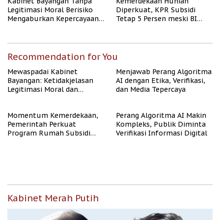
Kabinet Bayangan Tanpa
Kemerdekaan Hunian
Legitimasi Moral Berisiko
Diperkuat, KPR Subsidi
Mengaburkan Kepercayaan
Tetap 5 Persen meski BI
Publik
Rate Naik
Recommendation for You
Mewaspadai Kabinet
Menjawab Perang Algoritma
Bayangan: Ketidakjelasan
AI dengan Etika, Verifikasi,
Legitimasi Moral dan
dan Media Tepercaya
Representasi
Momentum Kemerdekaan,
Perang Algoritma AI Makin
Pemerintah Perkuat
Kompleks, Publik Diminta
Program Rumah Subsidi
Verifikasi Informasi Digital
untuk Masyarakat
Berpenghasilan Rendah
Kabinet Merah Putih