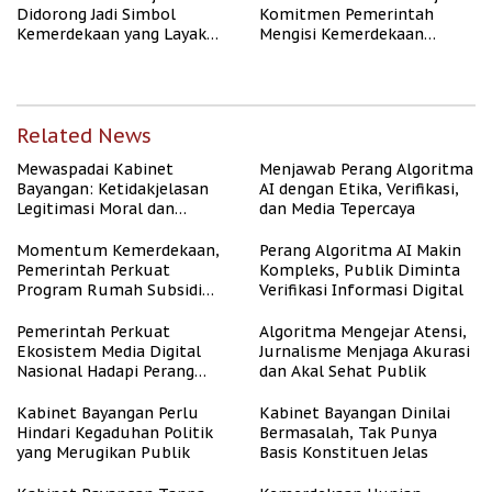
Didorong Jadi Simbol
Komitmen Pemerintah
Kemerdekaan yang Layak
Mengisi Kemerdekaan
dan Asri
dengan Kesejahteraan
Related News
Mewaspadai Kabinet
Menjawab Perang Algoritma
Bayangan: Ketidakjelasan
AI dengan Etika, Verifikasi,
Legitimasi Moral dan
dan Media Tepercaya
Representasi
Momentum Kemerdekaan,
Perang Algoritma AI Makin
Pemerintah Perkuat
Kompleks, Publik Diminta
Program Rumah Subsidi
Verifikasi Informasi Digital
untuk Masyarakat
Berpenghasilan Rendah
Pemerintah Perkuat
Algoritma Mengejar Atensi,
Ekosistem Media Digital
Jurnalisme Menjaga Akurasi
Nasional Hadapi Perang
dan Akal Sehat Publik
Algoritma AI
Kabinet Bayangan Perlu
Kabinet Bayangan Dinilai
Hindari Kegaduhan Politik
Bermasalah, Tak Punya
yang Merugikan Publik
Basis Konstituen Jelas