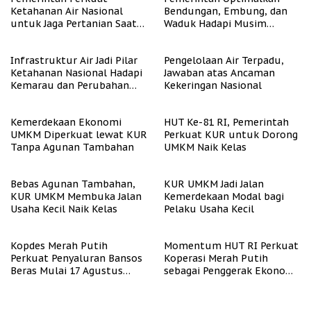
Ketahanan Air Nasional
Bendungan, Embung, dan
untuk Jaga Pertanian Saat
Waduk Hadapi Musim
Kemarau
Kemarau
Infrastruktur Air Jadi Pilar
Pengelolaan Air Terpadu,
Ketahanan Nasional Hadapi
Jawaban atas Ancaman
Kemarau dan Perubahan
Kekeringan Nasional
Iklim
Kemerdekaan Ekonomi
HUT Ke-81 RI, Pemerintah
UMKM Diperkuat lewat KUR
Perkuat KUR untuk Dorong
Tanpa Agunan Tambahan
UMKM Naik Kelas
Bebas Agunan Tambahan,
KUR UMKM Jadi Jalan
KUR UMKM Membuka Jalan
Kemerdekaan Modal bagi
Usaha Kecil Naik Kelas
Pelaku Usaha Kecil
Kopdes Merah Putih
Momentum HUT RI Perkuat
Perkuat Penyaluran Bansos
Koperasi Merah Putih
Beras Mulai 17 Agustus
sebagai Penggerak Ekonomi
2026
Desa