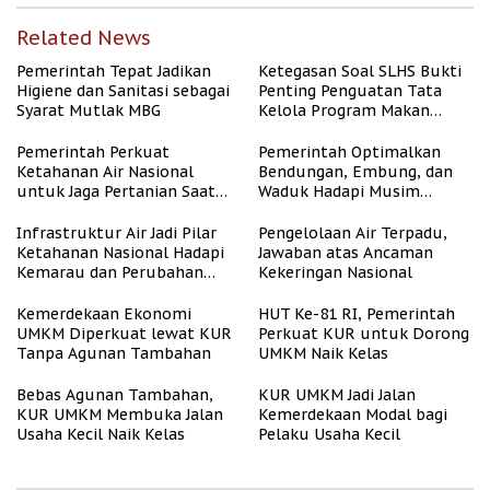
Related News
Pemerintah Tepat Jadikan
Ketegasan Soal SLHS Bukti
Higiene dan Sanitasi sebagai
Penting Penguatan Tata
Syarat Mutlak MBG
Kelola Program Makan
Bergizi Gratis
Pemerintah Perkuat
Pemerintah Optimalkan
Ketahanan Air Nasional
Bendungan, Embung, dan
untuk Jaga Pertanian Saat
Waduk Hadapi Musim
Kemarau
Kemarau
Infrastruktur Air Jadi Pilar
Pengelolaan Air Terpadu,
Ketahanan Nasional Hadapi
Jawaban atas Ancaman
Kemarau dan Perubahan
Kekeringan Nasional
Iklim
Kemerdekaan Ekonomi
HUT Ke-81 RI, Pemerintah
UMKM Diperkuat lewat KUR
Perkuat KUR untuk Dorong
Tanpa Agunan Tambahan
UMKM Naik Kelas
Bebas Agunan Tambahan,
KUR UMKM Jadi Jalan
KUR UMKM Membuka Jalan
Kemerdekaan Modal bagi
Usaha Kecil Naik Kelas
Pelaku Usaha Kecil