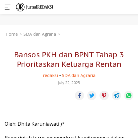
Skip
Home
SDA dan Agraria
to
content
Bansos PKH dan BPNT Tahap 3
Prioritaskan Keluarga Rentan
redaksi
-
SDA dan Agraria
July 22, 2025
Oleh: Dhita Karuniawati )*
Pemerintah terus memperkuat komitmennya dalam