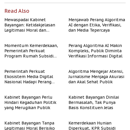
Read Also
Mewaspadai Kabinet
Menjawab Perang Algoritma
Bayangan: Ketidakjelasan
AI dengan Etika, Verifikasi,
Legitimasi Moral dan
dan Media Tepercaya
Representasi
Momentum Kemerdekaan,
Perang Algoritma AI Makin
Pemerintah Perkuat
Kompleks, Publik Diminta
Program Rumah Subsidi
Verifikasi Informasi Digital
untuk Masyarakat
Berpenghasilan Rendah
Pemerintah Perkuat
Algoritma Mengejar Atensi,
Ekosistem Media Digital
Jurnalisme Menjaga Akurasi
Nasional Hadapi Perang
dan Akal Sehat Publik
Algoritma AI
Kabinet Bayangan Perlu
Kabinet Bayangan Dinilai
Hindari Kegaduhan Politik
Bermasalah, Tak Punya
yang Merugikan Publik
Basis Konstituen Jelas
Kabinet Bayangan Tanpa
Kemerdekaan Hunian
Legitimasi Moral Berisiko
Diperkuat, KPR Subsidi