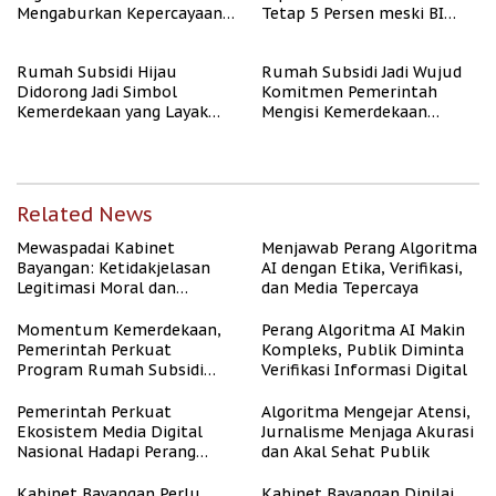
Mengaburkan Kepercayaan
Tetap 5 Persen meski BI
Publik
Rate Naik
Rumah Subsidi Hijau
Rumah Subsidi Jadi Wujud
Didorong Jadi Simbol
Komitmen Pemerintah
Kemerdekaan yang Layak
Mengisi Kemerdekaan
dan Asri
dengan Kesejahteraan
Related News
Mewaspadai Kabinet
Menjawab Perang Algoritma
Bayangan: Ketidakjelasan
AI dengan Etika, Verifikasi,
Legitimasi Moral dan
dan Media Tepercaya
Representasi
Momentum Kemerdekaan,
Perang Algoritma AI Makin
Pemerintah Perkuat
Kompleks, Publik Diminta
Program Rumah Subsidi
Verifikasi Informasi Digital
untuk Masyarakat
Berpenghasilan Rendah
Pemerintah Perkuat
Algoritma Mengejar Atensi,
Ekosistem Media Digital
Jurnalisme Menjaga Akurasi
Nasional Hadapi Perang
dan Akal Sehat Publik
Algoritma AI
Kabinet Bayangan Perlu
Kabinet Bayangan Dinilai