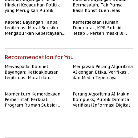
Hindari Kegaduhan Politik
Bermasalah, Tak Punya
yang Merugikan Publik
Basis Konstituen Jelas
Kabinet Bayangan Tanpa
Kemerdekaan Hunian
Legitimasi Moral Berisiko
Diperkuat, KPR Subsidi
Mengaburkan Kepercayaan
Tetap 5 Persen meski BI
Publik
Rate Naik
Recommendation for You
Mewaspadai Kabinet
Menjawab Perang Algoritma
Bayangan: Ketidakjelasan
AI dengan Etika, Verifikasi,
Legitimasi Moral dan
dan Media Tepercaya
Representasi
Momentum Kemerdekaan,
Perang Algoritma AI Makin
Pemerintah Perkuat
Kompleks, Publik Diminta
Program Rumah Subsidi
Verifikasi Informasi Digital
untuk Masyarakat
Berpenghasilan Rendah