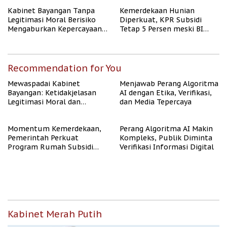
Kabinet Bayangan Tanpa
Kemerdekaan Hunian
Legitimasi Moral Berisiko
Diperkuat, KPR Subsidi
Mengaburkan Kepercayaan
Tetap 5 Persen meski BI
Publik
Rate Naik
Recommendation for You
Mewaspadai Kabinet
Menjawab Perang Algoritma
Bayangan: Ketidakjelasan
AI dengan Etika, Verifikasi,
Legitimasi Moral dan
dan Media Tepercaya
Representasi
Momentum Kemerdekaan,
Perang Algoritma AI Makin
Pemerintah Perkuat
Kompleks, Publik Diminta
Program Rumah Subsidi
Verifikasi Informasi Digital
untuk Masyarakat
Berpenghasilan Rendah
Kabinet Merah Putih