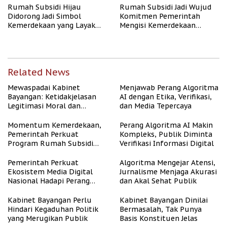
Rumah Subsidi Hijau
Rumah Subsidi Jadi Wujud
Didorong Jadi Simbol
Komitmen Pemerintah
Kemerdekaan yang Layak
Mengisi Kemerdekaan
dan Asri
dengan Kesejahteraan
Related News
Mewaspadai Kabinet
Menjawab Perang Algoritma
Bayangan: Ketidakjelasan
AI dengan Etika, Verifikasi,
Legitimasi Moral dan
dan Media Tepercaya
Representasi
Momentum Kemerdekaan,
Perang Algoritma AI Makin
Pemerintah Perkuat
Kompleks, Publik Diminta
Program Rumah Subsidi
Verifikasi Informasi Digital
untuk Masyarakat
Berpenghasilan Rendah
Pemerintah Perkuat
Algoritma Mengejar Atensi,
Ekosistem Media Digital
Jurnalisme Menjaga Akurasi
Nasional Hadapi Perang
dan Akal Sehat Publik
Algoritma AI
Kabinet Bayangan Perlu
Kabinet Bayangan Dinilai
Hindari Kegaduhan Politik
Bermasalah, Tak Punya
yang Merugikan Publik
Basis Konstituen Jelas