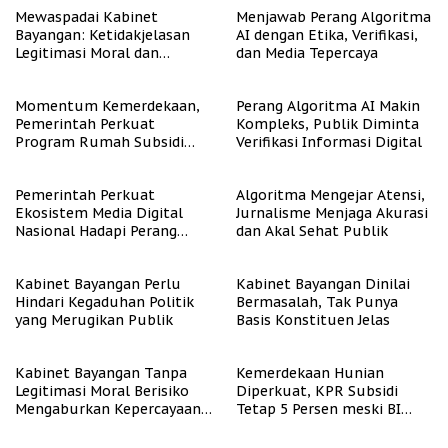
Mewaspadai Kabinet
Menjawab Perang Algoritma
Bayangan: Ketidakjelasan
AI dengan Etika, Verifikasi,
Legitimasi Moral dan
dan Media Tepercaya
Representasi
Momentum Kemerdekaan,
Perang Algoritma AI Makin
Pemerintah Perkuat
Kompleks, Publik Diminta
Program Rumah Subsidi
Verifikasi Informasi Digital
untuk Masyarakat
Berpenghasilan Rendah
Pemerintah Perkuat
Algoritma Mengejar Atensi,
Ekosistem Media Digital
Jurnalisme Menjaga Akurasi
Nasional Hadapi Perang
dan Akal Sehat Publik
Algoritma AI
Kabinet Bayangan Perlu
Kabinet Bayangan Dinilai
Hindari Kegaduhan Politik
Bermasalah, Tak Punya
yang Merugikan Publik
Basis Konstituen Jelas
Kabinet Bayangan Tanpa
Kemerdekaan Hunian
Legitimasi Moral Berisiko
Diperkuat, KPR Subsidi
Mengaburkan Kepercayaan
Tetap 5 Persen meski BI
Publik
Rate Naik