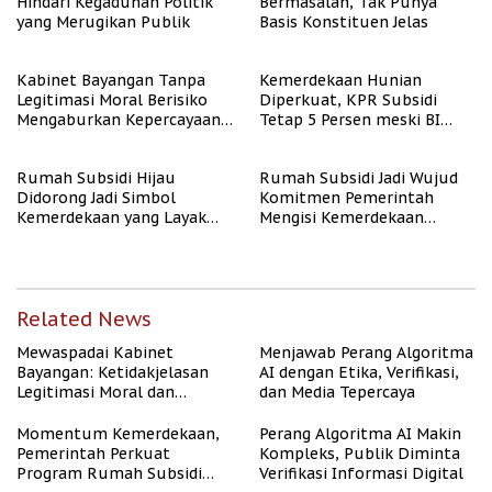
Hindari Kegaduhan Politik
Bermasalah, Tak Punya
yang Merugikan Publik
Basis Konstituen Jelas
Kabinet Bayangan Tanpa
Kemerdekaan Hunian
Legitimasi Moral Berisiko
Diperkuat, KPR Subsidi
Mengaburkan Kepercayaan
Tetap 5 Persen meski BI
Publik
Rate Naik
Rumah Subsidi Hijau
Rumah Subsidi Jadi Wujud
Didorong Jadi Simbol
Komitmen Pemerintah
Kemerdekaan yang Layak
Mengisi Kemerdekaan
dan Asri
dengan Kesejahteraan
Related News
Mewaspadai Kabinet
Menjawab Perang Algoritma
Bayangan: Ketidakjelasan
AI dengan Etika, Verifikasi,
Legitimasi Moral dan
dan Media Tepercaya
Representasi
Momentum Kemerdekaan,
Perang Algoritma AI Makin
Pemerintah Perkuat
Kompleks, Publik Diminta
Program Rumah Subsidi
Verifikasi Informasi Digital