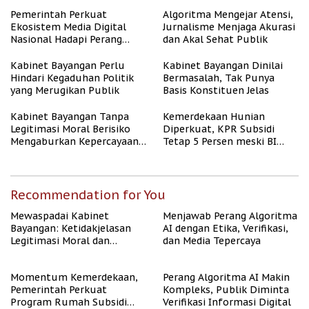
untuk Masyarakat
Berpenghasilan Rendah
Pemerintah Perkuat
Algoritma Mengejar Atensi,
Ekosistem Media Digital
Jurnalisme Menjaga Akurasi
Nasional Hadapi Perang
dan Akal Sehat Publik
Algoritma AI
Kabinet Bayangan Perlu
Kabinet Bayangan Dinilai
Hindari Kegaduhan Politik
Bermasalah, Tak Punya
yang Merugikan Publik
Basis Konstituen Jelas
Kabinet Bayangan Tanpa
Kemerdekaan Hunian
Legitimasi Moral Berisiko
Diperkuat, KPR Subsidi
Mengaburkan Kepercayaan
Tetap 5 Persen meski BI
Publik
Rate Naik
Recommendation for You
Mewaspadai Kabinet
Menjawab Perang Algoritma
Bayangan: Ketidakjelasan
AI dengan Etika, Verifikasi,
Legitimasi Moral dan
dan Media Tepercaya
Representasi
Momentum Kemerdekaan,
Perang Algoritma AI Makin
Pemerintah Perkuat
Kompleks, Publik Diminta
Program Rumah Subsidi
Verifikasi Informasi Digital