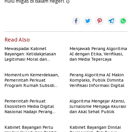
hulu migas di dalam negeri. {}
Read Also
Mewaspadai Kabinet
Menjawab Perang Algoritma
Bayangan: Ketidakjelasan
AI dengan Etika, Verifikasi,
Legitimasi Moral dan
dan Media Tepercaya
Representasi
Momentum Kemerdekaan,
Perang Algoritma AI Makin
Pemerintah Perkuat
Kompleks, Publik Diminta
Program Rumah Subsidi
Verifikasi Informasi Digital
untuk Masyarakat
Berpenghasilan Rendah
Pemerintah Perkuat
Algoritma Mengejar Atensi,
Ekosistem Media Digital
Jurnalisme Menjaga Akurasi
Nasional Hadapi Perang
dan Akal Sehat Publik
Algoritma AI
Kabinet Bayangan Perlu
Kabinet Bayangan Dinilai