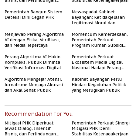
Bisnis, dan Perlindungan
Stabilitas Ketenagakerjaan
Tenaga Kerja
Pemerintah Bangun Sistem
Mewaspadai Kabinet
Deteksi Dini Cegah PHK
Bayangan: Ketidakjelasan
Legitimasi Moral dan
Representasi
Menjawab Perang Algoritma
Momentum Kemerdekaan,
AI dengan Etika, Verifikasi,
Pemerintah Perkuat
dan Media Tepercaya
Program Rumah Subsidi
untuk Masyarakat
Berpenghasilan Rendah
Perang Algoritma AI Makin
Pemerintah Perkuat
Kompleks, Publik Diminta
Ekosistem Media Digital
Verifikasi Informasi Digital
Nasional Hadapi Perang
Algoritma AI
Algoritma Mengejar Atensi,
Kabinet Bayangan Perlu
Jurnalisme Menjaga Akurasi
Hindari Kegaduhan Politik
dan Akal Sehat Publik
yang Merugikan Publik
Recommendation for You
Mitigasi PHK Diperkuat
Pemerintah Perkuat Sinergi
lewat Dialog, Insentif
Mitigasi PHK Demi
Bisnis, dan Perlindungan
Stabilitas Ketenagakerjaan