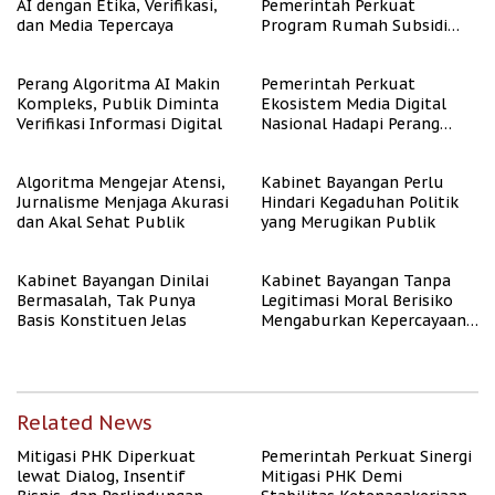
AI dengan Etika, Verifikasi,
Pemerintah Perkuat
dan Media Tepercaya
Program Rumah Subsidi
untuk Masyarakat
Berpenghasilan Rendah
Perang Algoritma AI Makin
Pemerintah Perkuat
Kompleks, Publik Diminta
Ekosistem Media Digital
Verifikasi Informasi Digital
Nasional Hadapi Perang
Algoritma AI
Algoritma Mengejar Atensi,
Kabinet Bayangan Perlu
Jurnalisme Menjaga Akurasi
Hindari Kegaduhan Politik
dan Akal Sehat Publik
yang Merugikan Publik
Kabinet Bayangan Dinilai
Kabinet Bayangan Tanpa
Bermasalah, Tak Punya
Legitimasi Moral Berisiko
Basis Konstituen Jelas
Mengaburkan Kepercayaan
Publik
Related News
Mitigasi PHK Diperkuat
Pemerintah Perkuat Sinergi
lewat Dialog, Insentif
Mitigasi PHK Demi