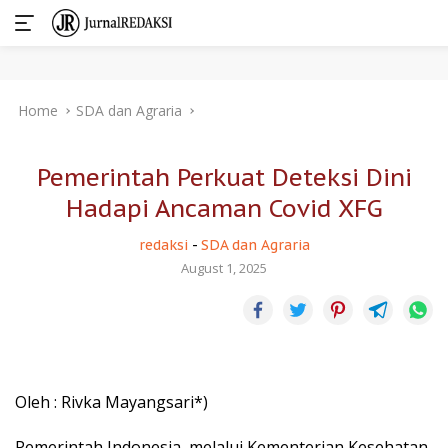
Skip
Home
SDA dan Agraria
to
content
Pemerintah Perkuat Deteksi Dini
Hadapi Ancaman Covid XFG
redaksi
-
SDA dan Agraria
August 1, 2025
Oleh : Rivka Mayangsari*)
Pemerintah Indonesia, melalui Kementerian Kesehatan