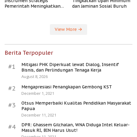
Instrumen Strategis
Tingkatkan Upah Minimum
Pemerintah Meningkatkan
dan Jaminan Sosial Buruh
Kesejahteraan Desa
View More
Berita Terpopuler
Mitigasi PHK Diperkuat lewat Dialog, Insentif
#1
Bisnis, dan Perlindungan Tenaga Kerja
August 8, 2026
Mengapresiasi Penangkapan Gembong KST
#2
December 1, 2021
Otsus Memperbaiki Kualitas Pendidikan Masyarakat
#3
Papua
December 11, 2021
DPR: Ghassem Gilchalan, WNA Diduga Intel Keluar-
#4
Masuk RI, BIN Harus Usut!
December 11, 2021