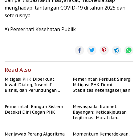
dan partisipasi aktif masyarakat, Indonesia siap
menghadapi tantangan COVID-19 di tahun 2025 dan
seterusnya.
*) Pemerhati Kesehatan Publik
Read Also
Mitigasi PHK Diperkuat
Pemerintah Perkuat Sinergi
lewat Dialog, Insentif
Mitigasi PHK Demi
Bisnis, dan Perlindungan
Stabilitas Ketenagakerjaan
Tenaga Kerja
Pemerintah Bangun Sistem
Mewaspadai Kabinet
Deteksi Dini Cegah PHK
Bayangan: Ketidakjelasan
Legitimasi Moral dan
Representasi
Menjawab Perang Algoritma
Momentum Kemerdekaan,