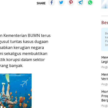
SHARE
Ber
Be
an Kementerian BUMN terus
k
usut tuntas kasus dugaan
P
I
babkan kerugian negara
 ini sekaligus membuktikan
Mew
tik korupsi dalam sektor
Leg
rang banyak.
Augu
Men
Veri
Augu
Mom
Pro
Ber
Augu