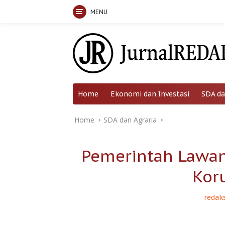
MENU
Skip
to
content
Home
Ekonomi dan Investasi
SDA da
Home
SDA dan Agraria
Pemerintah Lawan
Kor
redaks