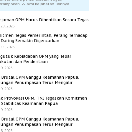
erampokan, & aksi kejahatan lainnya.
ejaman OPM Harus Dihentikan Secara Tegas
 23, 2025
itmen Tegas Pemerintah, Perang Terhadap
i Daring Semakin Digencarkan
 11, 2025
gutuk Kebiadaban OPM yang Tebar
akutan dan Penderitaan
 9, 2025
i Brutal OPM Ganggu Keamanan Papua,
ungan Penumpasan Terus Mengalir
 9, 2025
ak Provokasi OPM, TNI Tegaskan Komitmen
a Stabilitas Keamanan Papua
 9, 2025
i Brutal OPM Ganggu Keamanan Papua,
ungan Penumpasan Terus Mengalir
 8, 2025