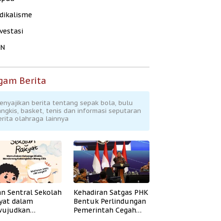
dikalisme
vestasi
KN
gam Berita
enyajikan berita tentang sepak bola, bulu
angkis, basket, tenis dan informasi seputaran
erita olahraga lainnya
an Sentral Sekolah
Kehadiran Satgas PHK
yat dalam
Bentuk Perlindungan
ujudkan
Pemerintah Cegah
idikan Inklusif
Badai PHK