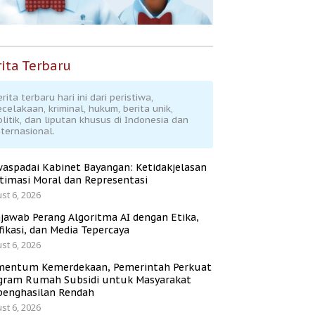
ita Terbaru
rita terbaru hari ini dari peristiwa,
ecelakaan, kriminal, hukum, berita unik,
olitik, dan liputan khusus di Indonesia dan
nternasional.
aspadai Kabinet Bayangan: Ketidakjelasan
itimasi Moral dan Representasi
st 6, 2026
jawab Perang Algoritma AI dengan Etika,
fikasi, dan Media Tepercaya
st 6, 2026
entum Kemerdekaan, Pemerintah Perkuat
gram Rumah Subsidi untuk Masyarakat
penghasilan Rendah
st 6, 2026