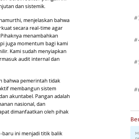
jutan dan sistemik.
#
snamurthi, menjelaskan bahwa
kuat secara real-time agar
n. Pihaknya menambahkan
#
tapi juga momentum bagi kami
hilir. Kami sudah menyiapkan
ermasuk audit internal dan
#
n bahwa pemerintah tidak
roaktif membangun sistem
#
 dan akuntabel. Pangan adalah
hanan nasional, dan
dapat dimanfaatkan oleh pihak
Ber
aru ini menjadi titik balik
M
p