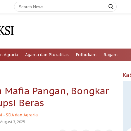
n Agraria
Agama dan Pluralitas
Polhukam
Ragam
Ka
 Mafia Pangan, Bongkar
upsi Beras
i
-
SDA dan Agraria
August 3, 2025