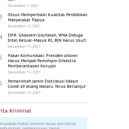
December 1, 2021
Otsus Memperbaiki Kualitas Pendidikan
3
Masyarakat Papua
December 11, 2021
DPR: Ghassem Gilchalan, WNA Diduga
4
Intel Keluar-Masuk RI, BIN Harus Usut!
December 11, 2021
Pakar Komunikasi: Presiden Jokowi
5
Harus Menjadi Pemimpin Orkestra
Pemberantasan Korupsi
December 11, 2021
Pemerintah Jamin Distribusi Vaksin
6
Covid-19 Jelang Nataru Terus Berlanjut
December 11, 2021
ita Kriminal
enyajikan kabar kriminal mulai dari berita
embunuhan, pemerkosaan, begal,