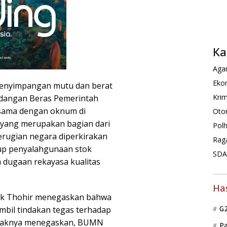
Ka
Agam
Ekon
 penyimpangan mutu dan berat
Krim
adangan Beras Pemerintah
a sama dengan oknum di
Oto
, yang merupakan bagian dari
Pol
Kerugian negara diperkirakan
Rag
kup penyalahgunaan stok
SDA 
 dugaan rekayasa kualitas
Ha
ick Thohir menegaskan bahwa
bil tindakan tegas terhadap
G
Pihaknya menegaskan, BUMN
P