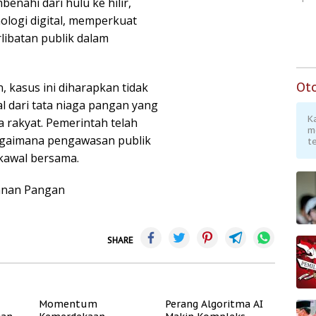
nahi dari hulu ke hilir,
logi digital, memperkuat
rlibatan publik dalam
Ot
, kasus ini diharapkan tidak
al dari tata niaga pangan yang
K
a rakyat. Pemerintah telah
m
agaimana pengawasan publik
te
ikawal bersama.
anan Pangan
SHARE
Momentum
Perang Algoritma AI