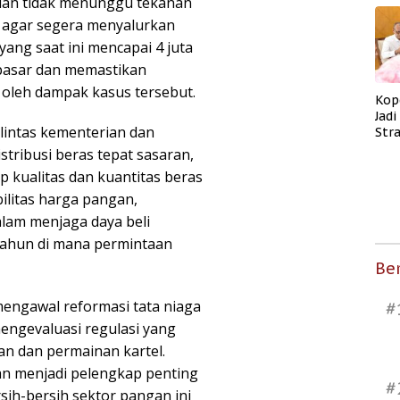
 dan tidak menunggu tekanan
 agar segera menyalurkan
ang saat ini mencapai 4 juta
 pasar dan memastikan
oleh dampak kasus tersebut.
Kop
Jad
lintas kementerian dan
Str
Men
tribusi beras tepat sasaran,
Kes
 kualitas dan kuantitas beras
ilitas harga pangan,
alam menjaga daya beli
tahun di mana permintaan
Ber
ngawal reformasi tata niaga
#
engevaluasi regulasi yang
n dan permainan kartel.
n menjadi pelengkap penting
#
ih-bersih sektor pangan ini