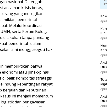
gan nasional. Di tengah
p
si ancaman krisis beras,
k curang yang merugikan
Kek
 demikian, pemerintah
April
pat. Melalui koordinasi
Kom
BUMN, serta Perum Bulog,
Jud
u dilakukan tanpa pandang
April
 kuat pemerintah dalam
Men
 selama ini menggerogoti hak
Ket
April
Aks
ilih membuktikan bahwa
Duk
e ekonomi atau pihak-pihak
April
 di balik komoditas strategis.
Tol
pelindung kepentingan rakyat,
Jag
April
ap berjalan dan kebutuhan
n, kasus ini menjadi momentum
Aks
Duk
 logistik dan pengawasan
April