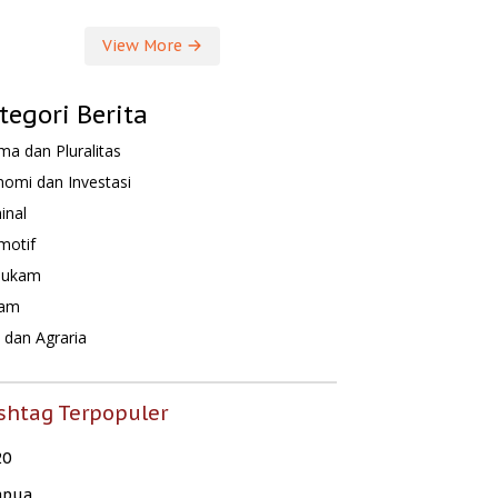
View More
tegori Berita
a dan Pluralitas
omi dan Investasi
inal
motif
hukam
am
dan Agraria
shtag Terpopuler
20
apua