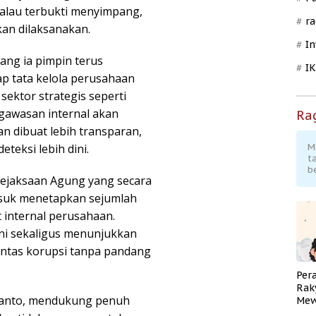
alau terbukti menyimpang,
ra
an dilaksanakan.
In
ng ia pimpin terus
I
p tata kelola perusahaan
sektor strategis seperti
gawasan internal akan
Ra
n dibuat lebih transparan,
teksi lebih dini.
M
t
b
Kejaksaan Agung yang secara
asuk menetapkan sejumlah
 internal perusahaan.
ni sekaligus menunjukkan
antas korupsi tanpa pandang
Per
Rak
santo, mendukung penuh
Mew
Pend