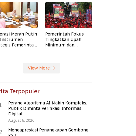
erasi Merah Putih
Pemerintah Fokus
i Instrumen
Tingkatkan Upah
ategis Pemerintah
Minimum dan
ingkatkan
Jaminan Sosial Buruh
ejahteraan Desa
View More
ita Terpopuler
Perang Algoritma AI Makin Kompleks,
1
Publik Diminta Verifikasi Informasi
Digital
August 6, 2026
Mengapresiasi Penangkapan Gembong
2
KST