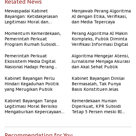
Related News
Mewaspadai Kabinet
Menjawab Perang Algoritma
Bayangan: Ketidakjelasan
AI dengan Etika, Verifikasi,
Legitimasi Moral dan
dan Media Tepercaya
Representasi
Momentum Kemerdekaan,
Perang Algoritma AI Makin
Pemerintah Perkuat
Kompleks, Publik Diminta
Program Rumah Subsidi
Verifikasi Informasi Digital
untuk Masyarakat
Berpenghasilan Rendah
Pemerintah Perkuat
Algoritma Mengejar Atensi,
Ekosistem Media Digital
Jurnalisme Menjaga Akurasi
Nasional Hadapi Perang
dan Akal Sehat Publik
Algoritma AI
Kabinet Bayangan Perlu
Kabinet Bayangan Dinilai
Hindari Kegaduhan Politik
Bermasalah, Tak Punya
yang Merugikan Publik
Basis Konstituen Jelas
Kabinet Bayangan Tanpa
Kemerdekaan Hunian
Legitimasi Moral Berisiko
Diperkuat, KPR Subsidi
Mengaburkan Kepercayaan
Tetap 5 Persen meski BI
Publik
Rate Naik
Recommendation for You