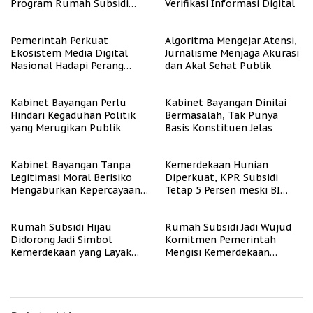
Program Rumah Subsidi
Verifikasi Informasi Digital
untuk Masyarakat
Berpenghasilan Rendah
Pemerintah Perkuat
Algoritma Mengejar Atensi,
Ekosistem Media Digital
Jurnalisme Menjaga Akurasi
Nasional Hadapi Perang
dan Akal Sehat Publik
Algoritma AI
Kabinet Bayangan Perlu
Kabinet Bayangan Dinilai
Hindari Kegaduhan Politik
Bermasalah, Tak Punya
yang Merugikan Publik
Basis Konstituen Jelas
Kabinet Bayangan Tanpa
Kemerdekaan Hunian
Legitimasi Moral Berisiko
Diperkuat, KPR Subsidi
Mengaburkan Kepercayaan
Tetap 5 Persen meski BI
Publik
Rate Naik
Rumah Subsidi Hijau
Rumah Subsidi Jadi Wujud
Didorong Jadi Simbol
Komitmen Pemerintah
Kemerdekaan yang Layak
Mengisi Kemerdekaan
dan Asri
dengan Kesejahteraan