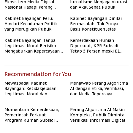
Ekosistem Media Digital
Jurnalisme Menjaga Akurasi
Nasional Hadapi Perang
dan Akal Sehat Publik
Algoritma AI
Kabinet Bayangan Perlu
Kabinet Bayangan Dinilai
Hindari Kegaduhan Politik
Bermasalah, Tak Punya
yang Merugikan Publik
Basis Konstituen Jelas
Kabinet Bayangan Tanpa
Kemerdekaan Hunian
Legitimasi Moral Berisiko
Diperkuat, KPR Subsidi
Mengaburkan Kepercayaan
Tetap 5 Persen meski BI
Publik
Rate Naik
Recommendation for You
Mewaspadai Kabinet
Menjawab Perang Algoritma
Bayangan: Ketidakjelasan
AI dengan Etika, Verifikasi,
Legitimasi Moral dan
dan Media Tepercaya
Representasi
Momentum Kemerdekaan,
Perang Algoritma AI Makin
Pemerintah Perkuat
Kompleks, Publik Diminta
Program Rumah Subsidi
Verifikasi Informasi Digital
untuk Masyarakat
Berpenghasilan Rendah