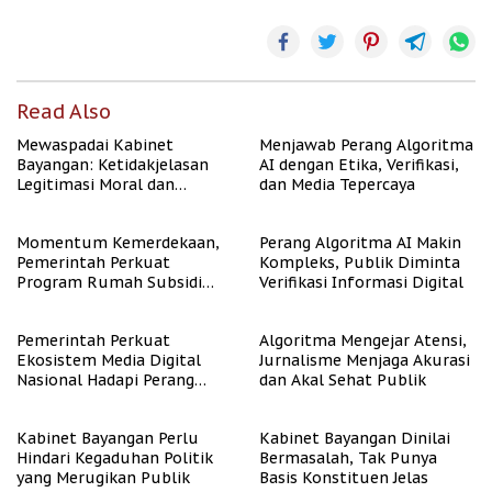
Read Also
Mewaspadai Kabinet
Menjawab Perang Algoritma
Bayangan: Ketidakjelasan
AI dengan Etika, Verifikasi,
Legitimasi Moral dan
dan Media Tepercaya
Representasi
Momentum Kemerdekaan,
Perang Algoritma AI Makin
Pemerintah Perkuat
Kompleks, Publik Diminta
Program Rumah Subsidi
Verifikasi Informasi Digital
untuk Masyarakat
Berpenghasilan Rendah
Pemerintah Perkuat
Algoritma Mengejar Atensi,
Ekosistem Media Digital
Jurnalisme Menjaga Akurasi
Nasional Hadapi Perang
dan Akal Sehat Publik
Algoritma AI
Kabinet Bayangan Perlu
Kabinet Bayangan Dinilai
Hindari Kegaduhan Politik
Bermasalah, Tak Punya
yang Merugikan Publik
Basis Konstituen Jelas