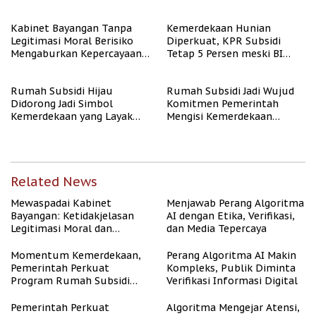
Kabinet Bayangan Tanpa
Kemerdekaan Hunian
Legitimasi Moral Berisiko
Diperkuat, KPR Subsidi
Mengaburkan Kepercayaan
Tetap 5 Persen meski BI
Publik
Rate Naik
Rumah Subsidi Hijau
Rumah Subsidi Jadi Wujud
Didorong Jadi Simbol
Komitmen Pemerintah
Kemerdekaan yang Layak
Mengisi Kemerdekaan
dan Asri
dengan Kesejahteraan
Related News
Mewaspadai Kabinet
Menjawab Perang Algoritma
Bayangan: Ketidakjelasan
AI dengan Etika, Verifikasi,
Legitimasi Moral dan
dan Media Tepercaya
Representasi
Momentum Kemerdekaan,
Perang Algoritma AI Makin
Pemerintah Perkuat
Kompleks, Publik Diminta
Program Rumah Subsidi
Verifikasi Informasi Digital
untuk Masyarakat
Berpenghasilan Rendah
Pemerintah Perkuat
Algoritma Mengejar Atensi,