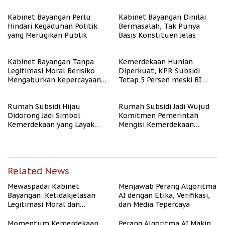
Kabinet Bayangan Perlu
Kabinet Bayangan Dinilai
Hindari Kegaduhan Politik
Bermasalah, Tak Punya
yang Merugikan Publik
Basis Konstituen Jelas
Kabinet Bayangan Tanpa
Kemerdekaan Hunian
Legitimasi Moral Berisiko
Diperkuat, KPR Subsidi
Mengaburkan Kepercayaan
Tetap 5 Persen meski BI
Publik
Rate Naik
Rumah Subsidi Hijau
Rumah Subsidi Jadi Wujud
Didorong Jadi Simbol
Komitmen Pemerintah
Kemerdekaan yang Layak
Mengisi Kemerdekaan
dan Asri
dengan Kesejahteraan
Related News
Mewaspadai Kabinet
Menjawab Perang Algoritma
Bayangan: Ketidakjelasan
AI dengan Etika, Verifikasi,
Legitimasi Moral dan
dan Media Tepercaya
Representasi
Momentum Kemerdekaan,
Perang Algoritma AI Makin