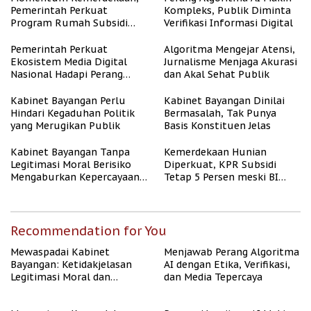
Pemerintah Perkuat
Kompleks, Publik Diminta
Program Rumah Subsidi
Verifikasi Informasi Digital
untuk Masyarakat
Berpenghasilan Rendah
Pemerintah Perkuat
Algoritma Mengejar Atensi,
Ekosistem Media Digital
Jurnalisme Menjaga Akurasi
Nasional Hadapi Perang
dan Akal Sehat Publik
Algoritma AI
Kabinet Bayangan Perlu
Kabinet Bayangan Dinilai
Hindari Kegaduhan Politik
Bermasalah, Tak Punya
yang Merugikan Publik
Basis Konstituen Jelas
Kabinet Bayangan Tanpa
Kemerdekaan Hunian
Legitimasi Moral Berisiko
Diperkuat, KPR Subsidi
Mengaburkan Kepercayaan
Tetap 5 Persen meski BI
Publik
Rate Naik
Recommendation for You
Mewaspadai Kabinet
Menjawab Perang Algoritma
Bayangan: Ketidakjelasan
AI dengan Etika, Verifikasi,
Legitimasi Moral dan
dan Media Tepercaya
Representasi