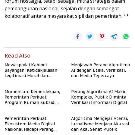
forum nostalgia, tetapi sebagai mitra strategis dalam
pembangunan nasional, sejalan dengan semangat
kolaboratif antara masyarakat sipil dan pemerintah. **
Read Also
Mewaspadai Kabinet
Menjawab Perang Algoritma
Bayangan: Ketidakjelasan
AI dengan Etika, Verifikasi,
Legitimasi Moral dan
dan Media Tepercaya
Representasi
Momentum Kemerdekaan,
Perang Algoritma AI Makin
Pemerintah Perkuat
Kompleks, Publik Diminta
Program Rumah Subsidi
Verifikasi Informasi Digital
untuk Masyarakat
Berpenghasilan Rendah
Pemerintah Perkuat
Algoritma Mengejar Atensi,
Ekosistem Media Digital
Jurnalisme Menjaga Akurasi
Nasional Hadapi Perang
dan Akal Sehat Publik
Algoritma AI