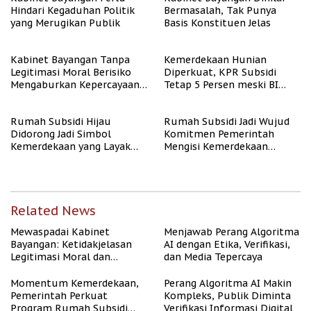
Hindari Kegaduhan Politik
Bermasalah, Tak Punya
yang Merugikan Publik
Basis Konstituen Jelas
Kabinet Bayangan Tanpa
Kemerdekaan Hunian
Legitimasi Moral Berisiko
Diperkuat, KPR Subsidi
Mengaburkan Kepercayaan
Tetap 5 Persen meski BI
Publik
Rate Naik
Rumah Subsidi Hijau
Rumah Subsidi Jadi Wujud
Didorong Jadi Simbol
Komitmen Pemerintah
Kemerdekaan yang Layak
Mengisi Kemerdekaan
dan Asri
dengan Kesejahteraan
Related News
Mewaspadai Kabinet
Menjawab Perang Algoritma
Bayangan: Ketidakjelasan
AI dengan Etika, Verifikasi,
Legitimasi Moral dan
dan Media Tepercaya
Representasi
Momentum Kemerdekaan,
Perang Algoritma AI Makin
Pemerintah Perkuat
Kompleks, Publik Diminta
Program Rumah Subsidi
Verifikasi Informasi Digital