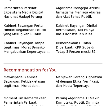
untuk Masyarakat
Berpenghasilan Rendah
Pemerintah Perkuat
Algoritma Mengejar Atensi,
Ekosistem Media Digital
Jurnalisme Menjaga Akurasi
Nasional Hadapi Perang
dan Akal Sehat Publik
Algoritma AI
Kabinet Bayangan Perlu
Kabinet Bayangan Dinilai
Hindari Kegaduhan Politik
Bermasalah, Tak Punya
yang Merugikan Publik
Basis Konstituen Jelas
Kabinet Bayangan Tanpa
Kemerdekaan Hunian
Legitimasi Moral Berisiko
Diperkuat, KPR Subsidi
Mengaburkan Kepercayaan
Tetap 5 Persen meski BI
Publik
Rate Naik
Recommendation for You
Mewaspadai Kabinet
Menjawab Perang Algoritma
Bayangan: Ketidakjelasan
AI dengan Etika, Verifikasi,
Legitimasi Moral dan
dan Media Tepercaya
Representasi
Momentum Kemerdekaan,
Perang Algoritma AI Makin
Pemerintah Perkuat
Kompleks, Publik Diminta