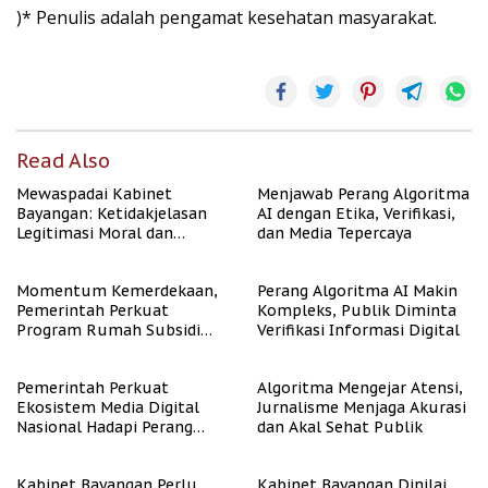
)* Penulis adalah pengamat kesehatan masyarakat.
Read Also
Mewaspadai Kabinet
Menjawab Perang Algoritma
Bayangan: Ketidakjelasan
AI dengan Etika, Verifikasi,
Legitimasi Moral dan
dan Media Tepercaya
Representasi
Momentum Kemerdekaan,
Perang Algoritma AI Makin
Pemerintah Perkuat
Kompleks, Publik Diminta
Program Rumah Subsidi
Verifikasi Informasi Digital
untuk Masyarakat
Berpenghasilan Rendah
Pemerintah Perkuat
Algoritma Mengejar Atensi,
Ekosistem Media Digital
Jurnalisme Menjaga Akurasi
Nasional Hadapi Perang
dan Akal Sehat Publik
Algoritma AI
Kabinet Bayangan Perlu
Kabinet Bayangan Dinilai