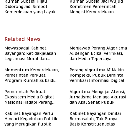
Rumah Subsidi Hijau
Rumah Subsidi Jadi Wujud
Didorong Jadi Simbol
Komitmen Pemerintah
Kemerdekaan yang Layak
Mengisi Kemerdekaan
dan Asri
dengan Kesejahteraan
Related News
Mewaspadai Kabinet
Menjawab Perang Algoritma
Bayangan: Ketidakjelasan
AI dengan Etika, Verifikasi,
Legitimasi Moral dan
dan Media Tepercaya
Representasi
Momentum Kemerdekaan,
Perang Algoritma AI Makin
Pemerintah Perkuat
Kompleks, Publik Diminta
Program Rumah Subsidi
Verifikasi Informasi Digital
untuk Masyarakat
Berpenghasilan Rendah
Pemerintah Perkuat
Algoritma Mengejar Atensi,
Ekosistem Media Digital
Jurnalisme Menjaga Akurasi
Nasional Hadapi Perang
dan Akal Sehat Publik
Algoritma AI
Kabinet Bayangan Perlu
Kabinet Bayangan Dinilai
Hindari Kegaduhan Politik
Bermasalah, Tak Punya
yang Merugikan Publik
Basis Konstituen Jelas