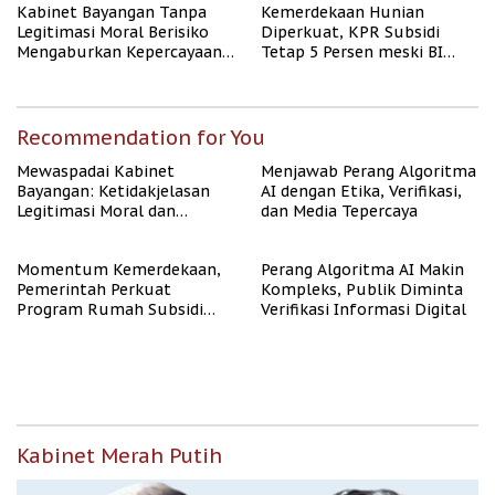
Kabinet Bayangan Tanpa
Kemerdekaan Hunian
Legitimasi Moral Berisiko
Diperkuat, KPR Subsidi
Mengaburkan Kepercayaan
Tetap 5 Persen meski BI
Publik
Rate Naik
Recommendation for You
Mewaspadai Kabinet
Menjawab Perang Algoritma
Bayangan: Ketidakjelasan
AI dengan Etika, Verifikasi,
Legitimasi Moral dan
dan Media Tepercaya
Representasi
Momentum Kemerdekaan,
Perang Algoritma AI Makin
Pemerintah Perkuat
Kompleks, Publik Diminta
Program Rumah Subsidi
Verifikasi Informasi Digital
untuk Masyarakat
Berpenghasilan Rendah
Kabinet Merah Putih