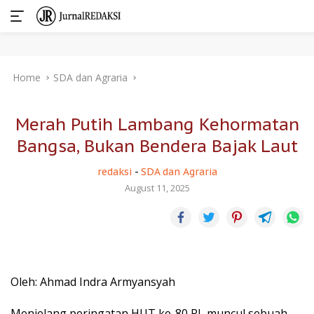
Skip
Home
SDA dan Agraria
to
content
Merah Putih Lambang Kehormatan
Bangsa, Bukan Bendera Bajak Laut
redaksi
-
SDA dan Agraria
August 11, 2025
Oleh: Ahmad Indra Armyansyah
Menjelang peringatan HUT ke-80 RI, muncul sebuah