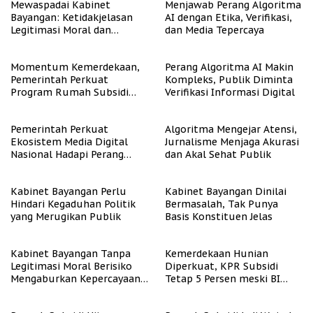
Mewaspadai Kabinet
Menjawab Perang Algoritma
Bayangan: Ketidakjelasan
AI dengan Etika, Verifikasi,
Legitimasi Moral dan
dan Media Tepercaya
Representasi
Momentum Kemerdekaan,
Perang Algoritma AI Makin
Pemerintah Perkuat
Kompleks, Publik Diminta
Program Rumah Subsidi
Verifikasi Informasi Digital
untuk Masyarakat
Berpenghasilan Rendah
Pemerintah Perkuat
Algoritma Mengejar Atensi,
Ekosistem Media Digital
Jurnalisme Menjaga Akurasi
Nasional Hadapi Perang
dan Akal Sehat Publik
Algoritma AI
Kabinet Bayangan Perlu
Kabinet Bayangan Dinilai
Hindari Kegaduhan Politik
Bermasalah, Tak Punya
yang Merugikan Publik
Basis Konstituen Jelas
Kabinet Bayangan Tanpa
Kemerdekaan Hunian
Legitimasi Moral Berisiko
Diperkuat, KPR Subsidi
Mengaburkan Kepercayaan
Tetap 5 Persen meski BI
Publik
Rate Naik