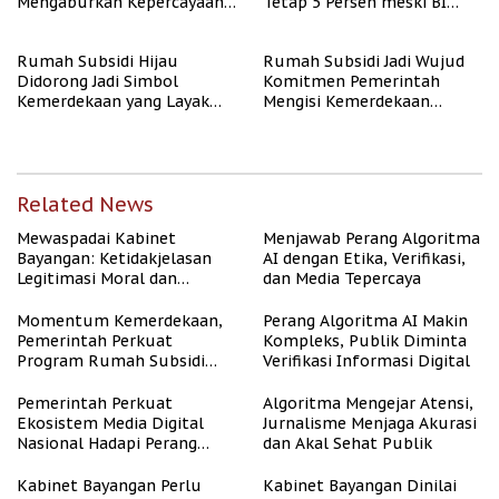
Mengaburkan Kepercayaan
Tetap 5 Persen meski BI
Publik
Rate Naik
Rumah Subsidi Hijau
Rumah Subsidi Jadi Wujud
Didorong Jadi Simbol
Komitmen Pemerintah
Kemerdekaan yang Layak
Mengisi Kemerdekaan
dan Asri
dengan Kesejahteraan
Related News
Mewaspadai Kabinet
Menjawab Perang Algoritma
Bayangan: Ketidakjelasan
AI dengan Etika, Verifikasi,
Legitimasi Moral dan
dan Media Tepercaya
Representasi
Momentum Kemerdekaan,
Perang Algoritma AI Makin
Pemerintah Perkuat
Kompleks, Publik Diminta
Program Rumah Subsidi
Verifikasi Informasi Digital
untuk Masyarakat
Berpenghasilan Rendah
Pemerintah Perkuat
Algoritma Mengejar Atensi,
Ekosistem Media Digital
Jurnalisme Menjaga Akurasi
Nasional Hadapi Perang
dan Akal Sehat Publik
Algoritma AI
Kabinet Bayangan Perlu
Kabinet Bayangan Dinilai