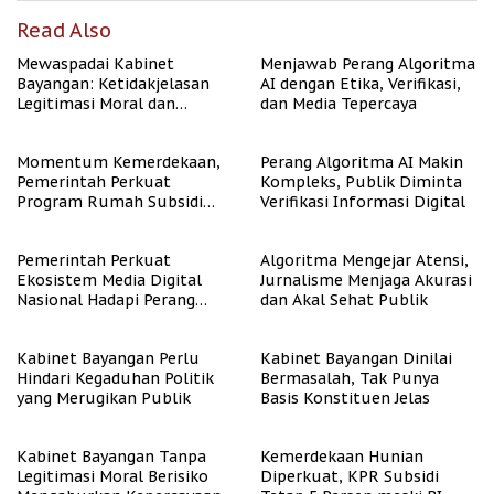
Read Also
Mewaspadai Kabinet
Menjawab Perang Algoritma
Bayangan: Ketidakjelasan
AI dengan Etika, Verifikasi,
Legitimasi Moral dan
dan Media Tepercaya
Representasi
Momentum Kemerdekaan,
Perang Algoritma AI Makin
Pemerintah Perkuat
Kompleks, Publik Diminta
Program Rumah Subsidi
Verifikasi Informasi Digital
untuk Masyarakat
Berpenghasilan Rendah
Pemerintah Perkuat
Algoritma Mengejar Atensi,
Ekosistem Media Digital
Jurnalisme Menjaga Akurasi
Nasional Hadapi Perang
dan Akal Sehat Publik
Algoritma AI
Kabinet Bayangan Perlu
Kabinet Bayangan Dinilai
Hindari Kegaduhan Politik
Bermasalah, Tak Punya
yang Merugikan Publik
Basis Konstituen Jelas
Kabinet Bayangan Tanpa
Kemerdekaan Hunian
Legitimasi Moral Berisiko
Diperkuat, KPR Subsidi