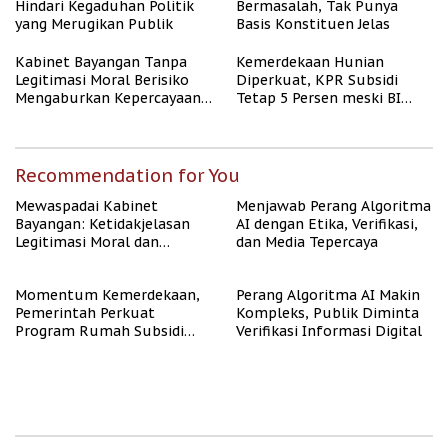
Hindari Kegaduhan Politik
Bermasalah, Tak Punya
yang Merugikan Publik
Basis Konstituen Jelas
Kabinet Bayangan Tanpa
Kemerdekaan Hunian
Legitimasi Moral Berisiko
Diperkuat, KPR Subsidi
Mengaburkan Kepercayaan
Tetap 5 Persen meski BI
Publik
Rate Naik
Recommendation for You
Mewaspadai Kabinet
Menjawab Perang Algoritma
Bayangan: Ketidakjelasan
AI dengan Etika, Verifikasi,
Legitimasi Moral dan
dan Media Tepercaya
Representasi
Momentum Kemerdekaan,
Perang Algoritma AI Makin
Pemerintah Perkuat
Kompleks, Publik Diminta
Program Rumah Subsidi
Verifikasi Informasi Digital
untuk Masyarakat
Berpenghasilan Rendah