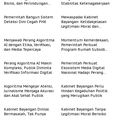
Bisnis, dan Perlindungan
Stabilitas Ketenagakerjaan
Tenaga Kerja
Pemerintah Bangun Sistem
Mewaspadai Kabinet
Deteksi Dini Cegah PHK
Bayangan: Ketidakjelasan
Legitimasi Moral dan
Representasi
Menjawab Perang Algoritma
Momentum Kemerdekaan,
AI dengan Etika, Verifikasi,
Pemerintah Perkuat
dan Media Tepercaya
Program Rumah Subsidi
untuk Masyarakat
Berpenghasilan Rendah
Perang Algoritma AI Makin
Pemerintah Perkuat
Kompleks, Publik Diminta
Ekosistem Media Digital
Verifikasi Informasi Digital
Nasional Hadapi Perang
Algoritma AI
Algoritma Mengejar Atensi,
Kabinet Bayangan Perlu
Jurnalisme Menjaga Akurasi
Hindari Kegaduhan Politik
dan Akal Sehat Publik
yang Merugikan Publik
Kabinet Bayangan Dinilai
Kabinet Bayangan Tanpa
Bermasalah, Tak Punya
Legitimasi Moral Berisiko