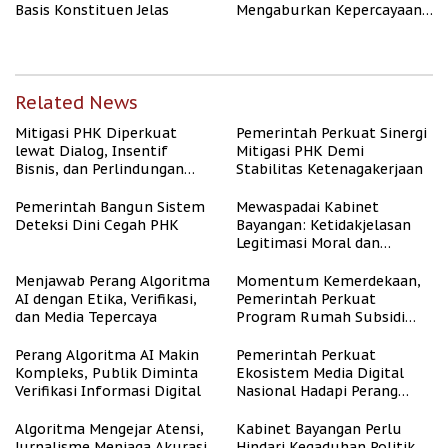
Basis Konstituen Jelas
Mengaburkan Kepercayaan
Publik
Related News
Mitigasi PHK Diperkuat
Pemerintah Perkuat Sinergi
lewat Dialog, Insentif
Mitigasi PHK Demi
Bisnis, dan Perlindungan
Stabilitas Ketenagakerjaan
Tenaga Kerja
Pemerintah Bangun Sistem
Mewaspadai Kabinet
Deteksi Dini Cegah PHK
Bayangan: Ketidakjelasan
Legitimasi Moral dan
Representasi
Menjawab Perang Algoritma
Momentum Kemerdekaan,
AI dengan Etika, Verifikasi,
Pemerintah Perkuat
dan Media Tepercaya
Program Rumah Subsidi
untuk Masyarakat
Berpenghasilan Rendah
Perang Algoritma AI Makin
Pemerintah Perkuat
Kompleks, Publik Diminta
Ekosistem Media Digital
Verifikasi Informasi Digital
Nasional Hadapi Perang
Algoritma AI
Algoritma Mengejar Atensi,
Kabinet Bayangan Perlu
Jurnalisme Menjaga Akurasi
Hindari Kegaduhan Politik