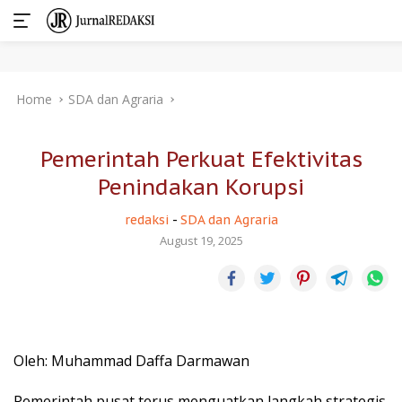
Skip
Home
SDA dan Agraria
to
content
Pemerintah Perkuat Efektivitas
Penindakan Korupsi
redaksi
-
SDA dan Agraria
August 19, 2025
Oleh: Muhammad Daffa Darmawan
Pemerintah pusat terus menguatkan langkah strategis