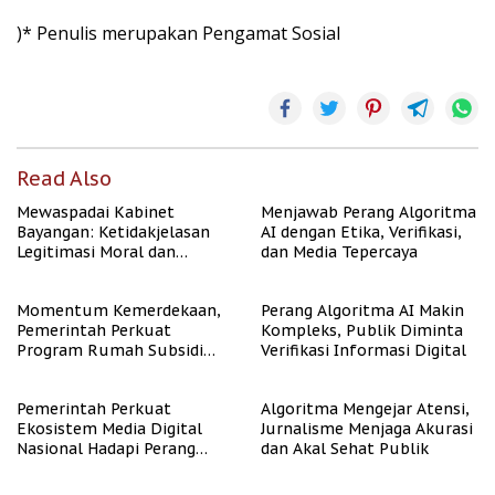
)* Penulis merupakan Pengamat Sosial
Read Also
Mewaspadai Kabinet
Menjawab Perang Algoritma
Bayangan: Ketidakjelasan
AI dengan Etika, Verifikasi,
Legitimasi Moral dan
dan Media Tepercaya
Representasi
Momentum Kemerdekaan,
Perang Algoritma AI Makin
Pemerintah Perkuat
Kompleks, Publik Diminta
Program Rumah Subsidi
Verifikasi Informasi Digital
untuk Masyarakat
Berpenghasilan Rendah
Pemerintah Perkuat
Algoritma Mengejar Atensi,
Ekosistem Media Digital
Jurnalisme Menjaga Akurasi
Nasional Hadapi Perang
dan Akal Sehat Publik
Algoritma AI