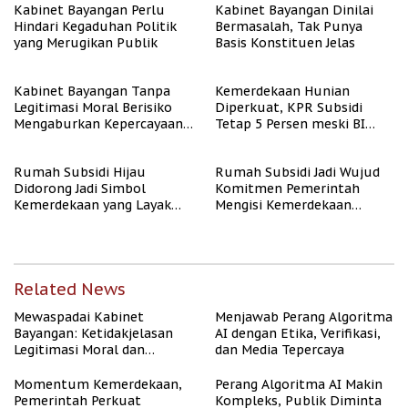
Kabinet Bayangan Perlu
Kabinet Bayangan Dinilai
Hindari Kegaduhan Politik
Bermasalah, Tak Punya
yang Merugikan Publik
Basis Konstituen Jelas
Kabinet Bayangan Tanpa
Kemerdekaan Hunian
Legitimasi Moral Berisiko
Diperkuat, KPR Subsidi
Mengaburkan Kepercayaan
Tetap 5 Persen meski BI
Publik
Rate Naik
Rumah Subsidi Hijau
Rumah Subsidi Jadi Wujud
Didorong Jadi Simbol
Komitmen Pemerintah
Kemerdekaan yang Layak
Mengisi Kemerdekaan
dan Asri
dengan Kesejahteraan
Related News
Mewaspadai Kabinet
Menjawab Perang Algoritma
Bayangan: Ketidakjelasan
AI dengan Etika, Verifikasi,
Legitimasi Moral dan
dan Media Tepercaya
Representasi
Momentum Kemerdekaan,
Perang Algoritma AI Makin
Pemerintah Perkuat
Kompleks, Publik Diminta