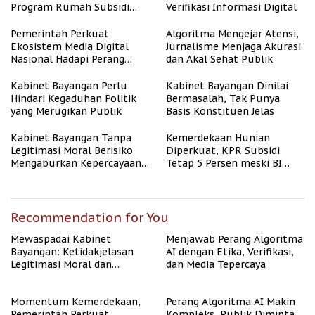
Program Rumah Subsidi
Verifikasi Informasi Digital
untuk Masyarakat
Berpenghasilan Rendah
Pemerintah Perkuat
Algoritma Mengejar Atensi,
Ekosistem Media Digital
Jurnalisme Menjaga Akurasi
Nasional Hadapi Perang
dan Akal Sehat Publik
Algoritma AI
Kabinet Bayangan Perlu
Kabinet Bayangan Dinilai
Hindari Kegaduhan Politik
Bermasalah, Tak Punya
yang Merugikan Publik
Basis Konstituen Jelas
Kabinet Bayangan Tanpa
Kemerdekaan Hunian
Legitimasi Moral Berisiko
Diperkuat, KPR Subsidi
Mengaburkan Kepercayaan
Tetap 5 Persen meski BI
Publik
Rate Naik
Recommendation for You
Mewaspadai Kabinet
Menjawab Perang Algoritma
Bayangan: Ketidakjelasan
AI dengan Etika, Verifikasi,
Legitimasi Moral dan
dan Media Tepercaya
Representasi
Momentum Kemerdekaan,
Perang Algoritma AI Makin
Pemerintah Perkuat
Kompleks, Publik Diminta