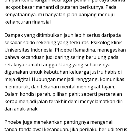
jackpot besar menanti di putaran berikutnya. Pada
kenyataannya, itu hanyalah jalan panjang menuju
kehancuran finansial.
Dampak yang ditimbulkan jauh lebih serius daripada
sekadar saldo rekening yang terkuras. Psikolog klinis
Universitas Indonesia, Phoebe Ramadina, menegaskan
bahwa kecanduan judi daring sering berujung pada
retaknya rumah tangga. Uang yang seharusnya
digunakan untuk kebutuhan keluarga justru habis di
meja digital. Hubungan menjadi renggang, komunikasi
memburuk, dan tekanan mental meningkat tajam.
Dalam kondisi parah, pilihan pahit seperti perceraian
kerap menjadi jalan terakhir demi menyelamatkan diri
dan anak-anak.
Phoebe juga menekankan pentingnya mengenali
tanda-tanda awal kecanduan. Jika perilaku berjudi terus