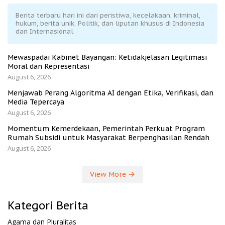
Berita terbaru hari ini dari peristiwa, kecelakaan, kriminal,
hukum, berita unik, Politik, dan liputan khusus di Indonesia
dan Internasional.
Mewaspadai Kabinet Bayangan: Ketidakjelasan Legitimasi
Moral dan Representasi
August 6, 2026
Menjawab Perang Algoritma AI dengan Etika, Verifikasi, dan
Media Tepercaya
August 6, 2026
Momentum Kemerdekaan, Pemerintah Perkuat Program
Rumah Subsidi untuk Masyarakat Berpenghasilan Rendah
August 6, 2026
View More
Kategori Berita
Agama dan Pluralitas