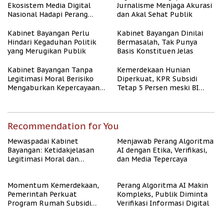
Ekosistem Media Digital
Jurnalisme Menjaga Akurasi
Nasional Hadapi Perang
dan Akal Sehat Publik
Algoritma AI
Kabinet Bayangan Perlu
Kabinet Bayangan Dinilai
Hindari Kegaduhan Politik
Bermasalah, Tak Punya
yang Merugikan Publik
Basis Konstituen Jelas
Kabinet Bayangan Tanpa
Kemerdekaan Hunian
Legitimasi Moral Berisiko
Diperkuat, KPR Subsidi
Mengaburkan Kepercayaan
Tetap 5 Persen meski BI
Publik
Rate Naik
Recommendation for You
Mewaspadai Kabinet
Menjawab Perang Algoritma
Bayangan: Ketidakjelasan
AI dengan Etika, Verifikasi,
Legitimasi Moral dan
dan Media Tepercaya
Representasi
Momentum Kemerdekaan,
Perang Algoritma AI Makin
Pemerintah Perkuat
Kompleks, Publik Diminta
Program Rumah Subsidi
Verifikasi Informasi Digital
untuk Masyarakat
Berpenghasilan Rendah