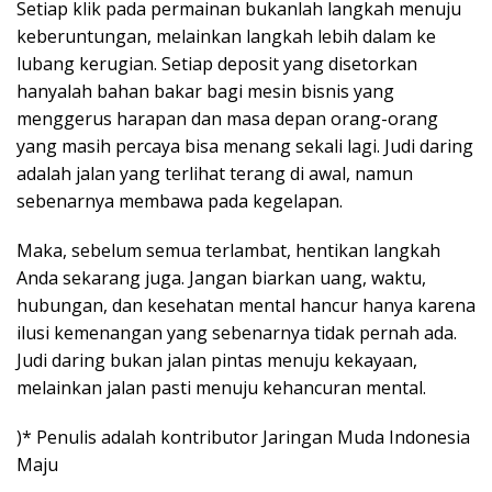
Setiap klik pada permainan bukanlah langkah menuju
keberuntungan, melainkan langkah lebih dalam ke
lubang kerugian. Setiap deposit yang disetorkan
hanyalah bahan bakar bagi mesin bisnis yang
menggerus harapan dan masa depan orang-orang
yang masih percaya bisa menang sekali lagi. Judi daring
adalah jalan yang terlihat terang di awal, namun
sebenarnya membawa pada kegelapan.
Maka, sebelum semua terlambat, hentikan langkah
Anda sekarang juga. Jangan biarkan uang, waktu,
hubungan, dan kesehatan mental hancur hanya karena
ilusi kemenangan yang sebenarnya tidak pernah ada.
Judi daring bukan jalan pintas menuju kekayaan,
melainkan jalan pasti menuju kehancuran mental.
)* Penulis adalah kontributor Jaringan Muda Indonesia
Maju