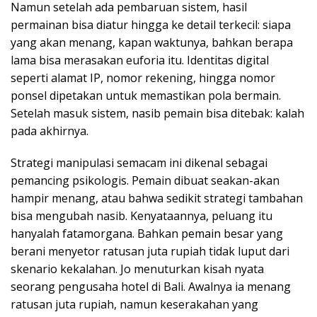
Namun setelah ada pembaruan sistem, hasil
permainan bisa diatur hingga ke detail terkecil: siapa
yang akan menang, kapan waktunya, bahkan berapa
lama bisa merasakan euforia itu. Identitas digital
seperti alamat IP, nomor rekening, hingga nomor
ponsel dipetakan untuk memastikan pola bermain.
Setelah masuk sistem, nasib pemain bisa ditebak: kalah
pada akhirnya.
Strategi manipulasi semacam ini dikenal sebagai
pemancing psikologis. Pemain dibuat seakan-akan
hampir menang, atau bahwa sedikit strategi tambahan
bisa mengubah nasib. Kenyataannya, peluang itu
hanyalah fatamorgana. Bahkan pemain besar yang
berani menyetor ratusan juta rupiah tidak luput dari
skenario kekalahan. Jo menuturkan kisah nyata
seorang pengusaha hotel di Bali. Awalnya ia menang
ratusan juta rupiah, namun keserakahan yang