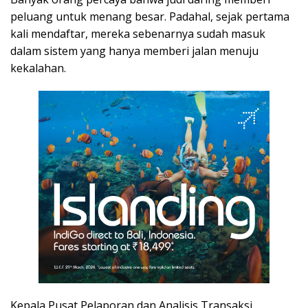
peluang untuk menang besar. Padahal, sejak pertama
kali mendaftar, mereka sebenarnya sudah masuk
dalam sistem yang hanya memberi jalan menuju
kekalahan.
Kepala Pusat Pelaporan dan Analisis Transaksi