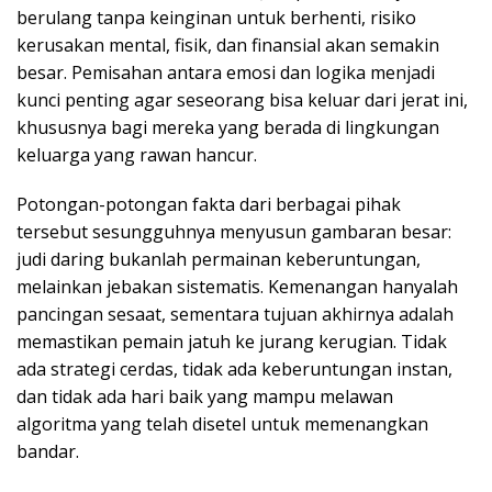
berulang tanpa keinginan untuk berhenti, risiko
kerusakan mental, fisik, dan finansial akan semakin
besar. Pemisahan antara emosi dan logika menjadi
kunci penting agar seseorang bisa keluar dari jerat ini,
khususnya bagi mereka yang berada di lingkungan
keluarga yang rawan hancur.
Potongan-potongan fakta dari berbagai pihak
tersebut sesungguhnya menyusun gambaran besar:
judi daring bukanlah permainan keberuntungan,
melainkan jebakan sistematis. Kemenangan hanyalah
pancingan sesaat, sementara tujuan akhirnya adalah
memastikan pemain jatuh ke jurang kerugian. Tidak
ada strategi cerdas, tidak ada keberuntungan instan,
dan tidak ada hari baik yang mampu melawan
algoritma yang telah disetel untuk memenangkan
bandar.