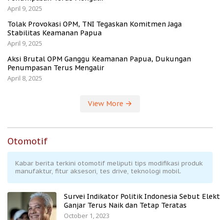
April 9, 2025
Tolak Provokasi OPM, TNI Tegaskan Komitmen Jaga
Stabilitas Keamanan Papua
April 9, 2025
Aksi Brutal OPM Ganggu Keamanan Papua, Dukungan
Penumpasan Terus Mengalir
April 8, 2025
View More
Otomotif
Kabar berita terkini otomotif meliputi tips modifikasi produk
manufaktur, fitur aksesori, tes drive, teknologi mobil.
Survei Indikator Politik Indonesia Sebut Elekt
Ganjar Terus Naik dan Tetap Teratas
October 1, 2023