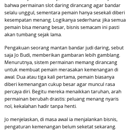
bahwa permainan slot daring dirancang agar bandar
selalu unggul, sementara pemain hanya sesekali diberi
kesempatan menang. Logikanya sederhana: jika semua
pemain bisa menang besar, bisnis semacam ini pasti
akan tumbang sejak lama.
Pengakuan seorang mantan bandar judi daring, sebut
saja Jo Budi, memberikan gambaran lebih gamblang.
Menurutnya, sistem permainan memang dirancang
untuk membuat pemain merasakan kemenangan di
awal. Dua atau tiga kali pertama, pemain biasanya
diberi kemenangan cukup besar agar muncul rasa
percaya diri. Begitu mereka menaikkan taruhan, arah
permainan berubah drastis: peluang menang nyaris
nol, kekalahan hadir tanpa henti.
Jo menjelaskan, di masa awal ia menjalankan bisnis,
pengaturan kemenangan belum seketat sekarang.