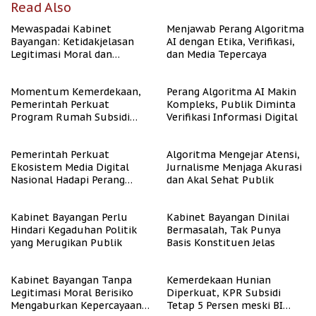
Read Also
Mewaspadai Kabinet
Menjawab Perang Algoritma
Bayangan: Ketidakjelasan
AI dengan Etika, Verifikasi,
Legitimasi Moral dan
dan Media Tepercaya
Representasi
Momentum Kemerdekaan,
Perang Algoritma AI Makin
Pemerintah Perkuat
Kompleks, Publik Diminta
Program Rumah Subsidi
Verifikasi Informasi Digital
untuk Masyarakat
Berpenghasilan Rendah
Pemerintah Perkuat
Algoritma Mengejar Atensi,
Ekosistem Media Digital
Jurnalisme Menjaga Akurasi
Nasional Hadapi Perang
dan Akal Sehat Publik
Algoritma AI
Kabinet Bayangan Perlu
Kabinet Bayangan Dinilai
Hindari Kegaduhan Politik
Bermasalah, Tak Punya
yang Merugikan Publik
Basis Konstituen Jelas
Kabinet Bayangan Tanpa
Kemerdekaan Hunian
Legitimasi Moral Berisiko
Diperkuat, KPR Subsidi
Mengaburkan Kepercayaan
Tetap 5 Persen meski BI