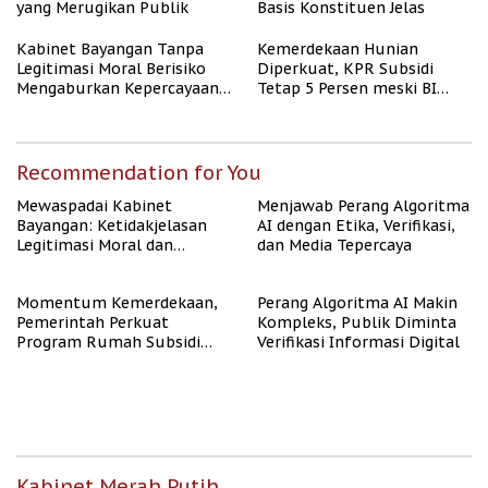
yang Merugikan Publik
Basis Konstituen Jelas
Kabinet Bayangan Tanpa
Kemerdekaan Hunian
Legitimasi Moral Berisiko
Diperkuat, KPR Subsidi
Mengaburkan Kepercayaan
Tetap 5 Persen meski BI
Publik
Rate Naik
Recommendation for You
Mewaspadai Kabinet
Menjawab Perang Algoritma
Bayangan: Ketidakjelasan
AI dengan Etika, Verifikasi,
Legitimasi Moral dan
dan Media Tepercaya
Representasi
Momentum Kemerdekaan,
Perang Algoritma AI Makin
Pemerintah Perkuat
Kompleks, Publik Diminta
Program Rumah Subsidi
Verifikasi Informasi Digital
untuk Masyarakat
Berpenghasilan Rendah
Kabinet Merah Putih