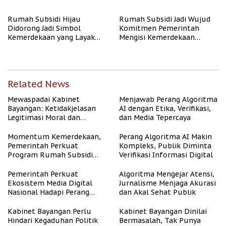
Publik
Rate Naik
Rumah Subsidi Hijau
Rumah Subsidi Jadi Wujud
Didorong Jadi Simbol
Komitmen Pemerintah
Kemerdekaan yang Layak
Mengisi Kemerdekaan
dan Asri
dengan Kesejahteraan
Related News
Mewaspadai Kabinet
Menjawab Perang Algoritma
Bayangan: Ketidakjelasan
AI dengan Etika, Verifikasi,
Legitimasi Moral dan
dan Media Tepercaya
Representasi
Momentum Kemerdekaan,
Perang Algoritma AI Makin
Pemerintah Perkuat
Kompleks, Publik Diminta
Program Rumah Subsidi
Verifikasi Informasi Digital
untuk Masyarakat
Berpenghasilan Rendah
Pemerintah Perkuat
Algoritma Mengejar Atensi,
Ekosistem Media Digital
Jurnalisme Menjaga Akurasi
Nasional Hadapi Perang
dan Akal Sehat Publik
Algoritma AI
Kabinet Bayangan Perlu
Kabinet Bayangan Dinilai
Hindari Kegaduhan Politik
Bermasalah, Tak Punya