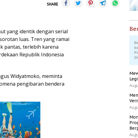
SHARE
Ber
ut yang identik dengan serial
sorotan luas. Tren yang ramai
Be
dak pantas, terlebih karena
k
P
rdekaan Republik Indonesia
I
Mew
agus Widyatmoko, meminta
Leg
enomena pengibaran bendera
Augu
Men
Veri
Augu
Mom
Pro
Ber
Augu