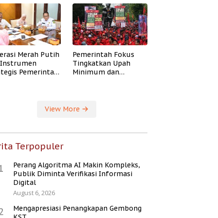
erasi Merah Putih
Pemerintah Fokus
i Instrumen
Tingkatkan Upah
ategis Pemerintah
Minimum dan
ingkatkan
Jaminan Sosial Buruh
ejahteraan Desa
View More
ita Terpopuler
Perang Algoritma AI Makin Kompleks,
1
Publik Diminta Verifikasi Informasi
Digital
August 6, 2026
Mengapresiasi Penangkapan Gembong
2
KST