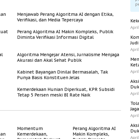
p
san
Menjawab Perang Algoritma AI dengan Etika,
Verifikasi, dan Media Tepercaya
Kek
April
kuat
Perang Algoritma AI Makin Kompleks, Publik
Diminta Verifikasi Informasi Digital
Kom
Jud
April
al
Algoritma Mengejar Atensi, Jurnalisme Menjaga
Men
Akurasi dan Akal Sehat Publik
Ket
April
Kabinet Bayangan Dinilai Bermasalah, Tak
Punya Basis Konstituen Jelas
Aks
Duk
Kemerdekaan Hunian Diperkuat, KPR Subsidi
April
Tetap 5 Persen meski BI Rate Naik
Tol
Jag
April
Aks
Momentum
Perang Algoritma AI
Duk
gan
Kemerdekaan,
Makin Kompleks,
April