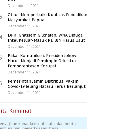
December 1, 2021
Otsus Memperbaiki Kualitas Pendidikan
3
Masyarakat Papua
December 11, 2021
DPR: Ghassem Gilchalan, WNA Diduga
4
Intel Keluar-Masuk RI, BIN Harus Usut!
December 11, 2021
Pakar Komunikasi: Presiden Jokowi
5
Harus Menjadi Pemimpin Orkestra
Pemberantasan Korupsi
December 11, 2021
Pemerintah Jamin Distribusi Vaksin
6
Covid-19 Jelang Nataru Terus Berlanjut
December 11, 2021
ita Kriminal
enyajikan kabar kriminal mulai dari berita
embunuhan, pemerkosaan, begal,