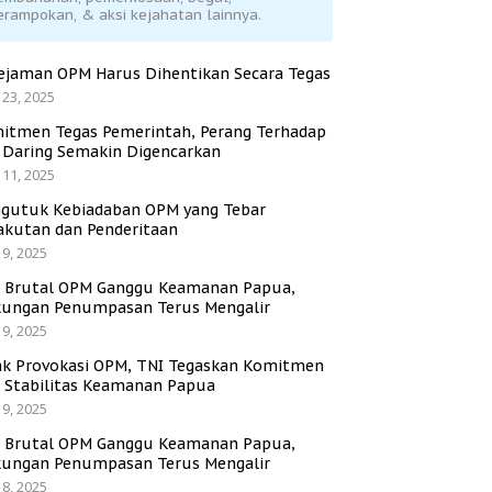
erampokan, & aksi kejahatan lainnya.
ejaman OPM Harus Dihentikan Secara Tegas
 23, 2025
itmen Tegas Pemerintah, Perang Terhadap
i Daring Semakin Digencarkan
 11, 2025
gutuk Kebiadaban OPM yang Tebar
akutan dan Penderitaan
 9, 2025
i Brutal OPM Ganggu Keamanan Papua,
ungan Penumpasan Terus Mengalir
 9, 2025
ak Provokasi OPM, TNI Tegaskan Komitmen
a Stabilitas Keamanan Papua
 9, 2025
i Brutal OPM Ganggu Keamanan Papua,
ungan Penumpasan Terus Mengalir
 8, 2025