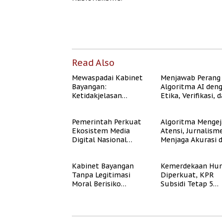
Read Also
Mewaspadai Kabinet
Menjawab Perang
Bayangan:
Algoritma AI den
Ketidakjelasan
Etika, Verifikasi, 
Legitimasi Moral dan
Media Tepercaya
Representasi
Pemerintah Perkuat
Algoritma Mengej
Ekosistem Media
Atensi, Jurnalism
Digital Nasional
Menjaga Akurasi 
Hadapi Perang
Akal Sehat Publik
Algoritma AI
Kabinet Bayangan
Kemerdekaan Hun
Tanpa Legitimasi
Diperkuat, KPR
Moral Berisiko
Subsidi Tetap 5
Mengaburkan
Persen meski BI 
Kepercayaan Publik
Naik