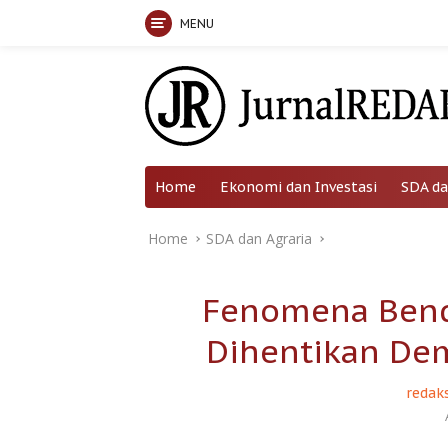
MENU
Skip
to
content
Home
Ekonomi dan Investasi
SDA da
Home
SDA dan Agraria
Fenomena Bende
Dihentikan Dem
redaks