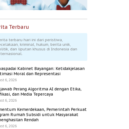
ita Terbaru
rita terbaru hari ini dari peristiwa,
ecelakaan, kriminal, hukum, berita unik,
olitik, dan liputan khusus di Indonesia dan
nternasional.
aspadai Kabinet Bayangan: Ketidakjelasan
itimasi Moral dan Representasi
st 6, 2026
jawab Perang Algoritma AI dengan Etika,
fikasi, dan Media Tepercaya
st 6, 2026
entum Kemerdekaan, Pemerintah Perkuat
gram Rumah Subsidi untuk Masyarakat
penghasilan Rendah
st 6, 2026