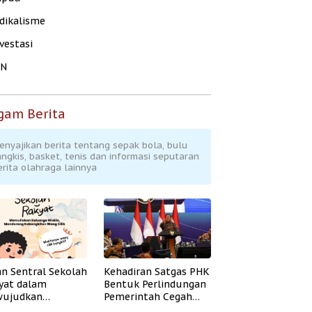
dikalisme
vestasi
KN
gam Berita
enyajikan berita tentang sepak bola, bulu
angkis, basket, tenis dan informasi seputaran
erita olahraga lainnya
an Sentral Sekolah
Kehadiran Satgas PHK
yat dalam
Bentuk Perlindungan
ujudkan
Pemerintah Cegah
idikan Inklusif
Badai PHK