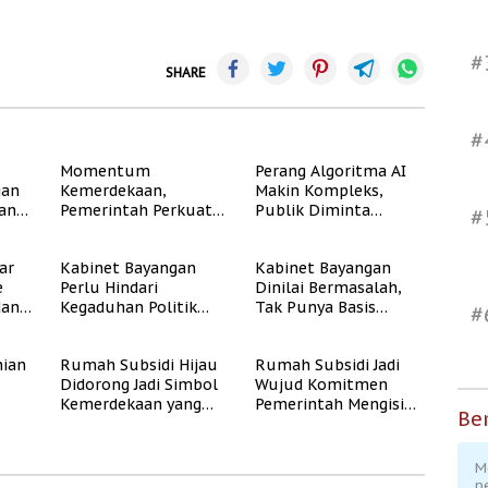
#
SHARE
#
Momentum
Perang Algoritma AI
gan
Kemerdekaan,
Makin Kompleks,
dan
Pemerintah Perkuat
Publik Diminta
#
Program Rumah
Verifikasi Informasi
Subsidi untuk
Digital
ar
Kabinet Bayangan
Kabinet Bayangan
Masyarakat
e
Perlu Hindari
Dinilai Bermasalah,
Berpenghasilan
dan
Kegaduhan Politik
Tak Punya Basis
Rendah
#
yang Merugikan
Konstituen Jelas
Publik
ian
Rumah Subsidi Hijau
Rumah Subsidi Jadi
Didorong Jadi Simbol
Wujud Komitmen
Kemerdekaan yang
Pemerintah Mengisi
Ber
Rate
Layak dan Asri
Kemerdekaan dengan
Kesejahteraan
M
p