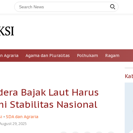
n Agraria
Agama dan Pluralitas
Polhukam
Ragam
Ka
ra Bajak Laut Harus
i Stabilitas Nasional
i
-
SDA dan Agraria
August 29, 2025