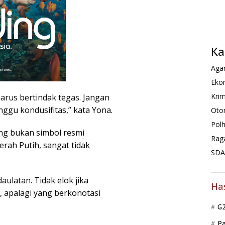
Ka
Agam
Ekon
Krim
arus bertindak tegas. Jangan
ggu kondusifitas,” kata Yona.
Oto
Pol
ng bukan simbol resmi
Rag
rah Putih, sangat tidak
SDA 
ulatan. Tidak elok jika
Ha
, apalagi yang berkonotasi
G
P