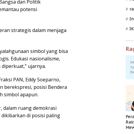
angsa dan Politik
memantau potensi
ra
In
I
eran strategis dalam menjaga
Ra
nyalahgunaan simbol yang bisa
gis. Edukasi nasionalisme,
M
diperkuat,” ujarnya.
t
b
Fraksi PAN, Eddy Soeparno,
 berekspresi, posisi Bendera
eh simbol apapun.
, dalam ruang demokrasi
dikibarkan di posisi paling
Per
Rak
Mew
Pend