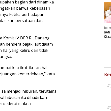
rupakan bagian dari dinamika
ingatkan bahwa kebebasan
usnya ketika berhadapan
tasikan persatuan dan
Kop
Jad
Str
ta Komisi V DPR RI, Danang
Men
aan bendera bajak laut dalam
Kes
hal yang keliru dan tidak
angsa.
ampai kita ikut-ikutan hal
rjuangan kemerdekaan,” kata
Ber
#
sa menjadi hiburan, terutama
ol hiburan itu dihadirkan
mencederai makna
#