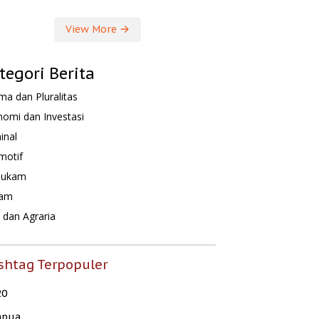
View More
tegori Berita
a dan Pluralitas
omi dan Investasi
inal
motif
hukam
am
dan Agraria
shtag Terpopuler
20
apua