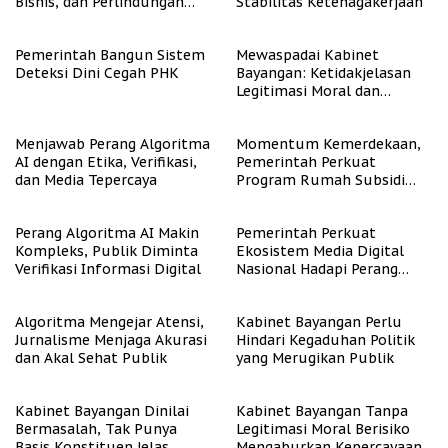
Bisnis, dan Perlindungan
Stabilitas Ketenagakerjaan
Tenaga Kerja
Pemerintah Bangun Sistem
Mewaspadai Kabinet
Deteksi Dini Cegah PHK
Bayangan: Ketidakjelasan
Legitimasi Moral dan
Representasi
Menjawab Perang Algoritma
Momentum Kemerdekaan,
AI dengan Etika, Verifikasi,
Pemerintah Perkuat
dan Media Tepercaya
Program Rumah Subsidi
untuk Masyarakat
Berpenghasilan Rendah
Perang Algoritma AI Makin
Pemerintah Perkuat
Kompleks, Publik Diminta
Ekosistem Media Digital
Verifikasi Informasi Digital
Nasional Hadapi Perang
Algoritma AI
Algoritma Mengejar Atensi,
Kabinet Bayangan Perlu
Jurnalisme Menjaga Akurasi
Hindari Kegaduhan Politik
dan Akal Sehat Publik
yang Merugikan Publik
Kabinet Bayangan Dinilai
Kabinet Bayangan Tanpa
Bermasalah, Tak Punya
Legitimasi Moral Berisiko
Basis Konstituen Jelas
Mengaburkan Kepercayaan