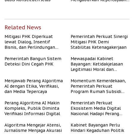
Publik
Related News
Mitigasi PHK Diperkuat
Pemerintah Perkuat Sinergi
lewat Dialog, Insentif
Mitigasi PHK Demi
Bisnis, dan Perlindungan
Stabilitas Ketenagakerjaan
Tenaga Kerja
Pemerintah Bangun Sistem
Mewaspadai Kabinet
Deteksi Dini Cegah PHK
Bayangan: Ketidakjelasan
Legitimasi Moral dan
Representasi
Menjawab Perang Algoritma
Momentum Kemerdekaan,
AI dengan Etika, Verifikasi,
Pemerintah Perkuat
dan Media Tepercaya
Program Rumah Subsidi
untuk Masyarakat
Berpenghasilan Rendah
Perang Algoritma AI Makin
Pemerintah Perkuat
Kompleks, Publik Diminta
Ekosistem Media Digital
Verifikasi Informasi Digital
Nasional Hadapi Perang
Algoritma AI
Algoritma Mengejar Atensi,
Kabinet Bayangan Perlu
Jurnalisme Menjaga Akurasi
Hindari Kegaduhan Politik