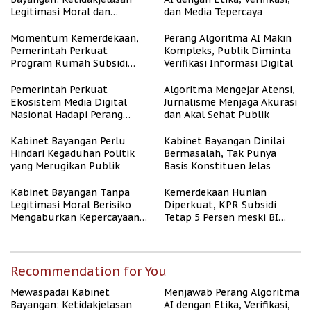
Legitimasi Moral dan
dan Media Tepercaya
Representasi
Momentum Kemerdekaan,
Perang Algoritma AI Makin
Pemerintah Perkuat
Kompleks, Publik Diminta
Program Rumah Subsidi
Verifikasi Informasi Digital
untuk Masyarakat
Berpenghasilan Rendah
Pemerintah Perkuat
Algoritma Mengejar Atensi,
Ekosistem Media Digital
Jurnalisme Menjaga Akurasi
Nasional Hadapi Perang
dan Akal Sehat Publik
Algoritma AI
Kabinet Bayangan Perlu
Kabinet Bayangan Dinilai
Hindari Kegaduhan Politik
Bermasalah, Tak Punya
yang Merugikan Publik
Basis Konstituen Jelas
Kabinet Bayangan Tanpa
Kemerdekaan Hunian
Legitimasi Moral Berisiko
Diperkuat, KPR Subsidi
Mengaburkan Kepercayaan
Tetap 5 Persen meski BI
Publik
Rate Naik
Recommendation for You
Mewaspadai Kabinet
Menjawab Perang Algoritma
Bayangan: Ketidakjelasan
AI dengan Etika, Verifikasi,