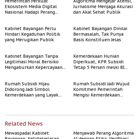
Pemerintah Perkuat
Algoritma Mengejar Atensi,
Ekosistem Media Digital
Jurnalisme Menjaga Akurasi
Nasional Hadapi Perang
dan Akal Sehat Publik
Algoritma AI
Kabinet Bayangan Perlu
Kabinet Bayangan Dinilai
Hindari Kegaduhan Politik
Bermasalah, Tak Punya
yang Merugikan Publik
Basis Konstituen Jelas
Kabinet Bayangan Tanpa
Kemerdekaan Hunian
Legitimasi Moral Berisiko
Diperkuat, KPR Subsidi
Mengaburkan Kepercayaan
Tetap 5 Persen meski BI
Publik
Rate Naik
Rumah Subsidi Hijau
Rumah Subsidi Jadi Wujud
Didorong Jadi Simbol
Komitmen Pemerintah
Kemerdekaan yang Layak
Mengisi Kemerdekaan
dan Asri
dengan Kesejahteraan
Related News
Mewaspadai Kabinet
Menjawab Perang Algoritma
Bayangan: Ketidakjelasan
AI dengan Etika, Verifikasi,