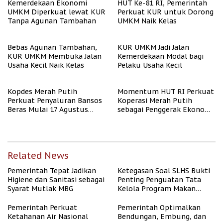
Kemerdekaan Ekonomi
HUT Ke-81 RI, Pemerintah
UMKM Diperkuat lewat KUR
Perkuat KUR untuk Dorong
Tanpa Agunan Tambahan
UMKM Naik Kelas
Bebas Agunan Tambahan,
KUR UMKM Jadi Jalan
KUR UMKM Membuka Jalan
Kemerdekaan Modal bagi
Usaha Kecil Naik Kelas
Pelaku Usaha Kecil
Kopdes Merah Putih
Momentum HUT RI Perkuat
Perkuat Penyaluran Bansos
Koperasi Merah Putih
Beras Mulai 17 Agustus
sebagai Penggerak Ekonomi
2026
Desa
Related News
Pemerintah Tepat Jadikan
Ketegasan Soal SLHS Bukti
Higiene dan Sanitasi sebagai
Penting Penguatan Tata
Syarat Mutlak MBG
Kelola Program Makan
Bergizi Gratis
Pemerintah Perkuat
Pemerintah Optimalkan
Ketahanan Air Nasional
Bendungan, Embung, dan