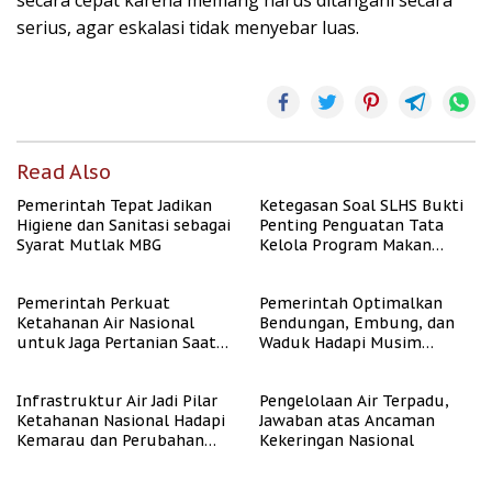
secara cepat karena memang harus ditangani secara
serius, agar eskalasi tidak menyebar luas.
Read Also
Pemerintah Tepat Jadikan
Ketegasan Soal SLHS Bukti
Higiene dan Sanitasi sebagai
Penting Penguatan Tata
Syarat Mutlak MBG
Kelola Program Makan
Bergizi Gratis
Pemerintah Perkuat
Pemerintah Optimalkan
Ketahanan Air Nasional
Bendungan, Embung, dan
untuk Jaga Pertanian Saat
Waduk Hadapi Musim
Kemarau
Kemarau
Infrastruktur Air Jadi Pilar
Pengelolaan Air Terpadu,
Ketahanan Nasional Hadapi
Jawaban atas Ancaman
Kemarau dan Perubahan
Kekeringan Nasional
Iklim