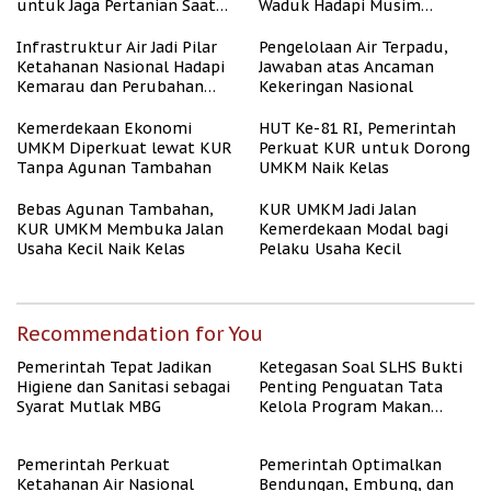
untuk Jaga Pertanian Saat
Waduk Hadapi Musim
Kemarau
Kemarau
Infrastruktur Air Jadi Pilar
Pengelolaan Air Terpadu,
Ketahanan Nasional Hadapi
Jawaban atas Ancaman
Kemarau dan Perubahan
Kekeringan Nasional
Iklim
Kemerdekaan Ekonomi
HUT Ke-81 RI, Pemerintah
UMKM Diperkuat lewat KUR
Perkuat KUR untuk Dorong
Tanpa Agunan Tambahan
UMKM Naik Kelas
Bebas Agunan Tambahan,
KUR UMKM Jadi Jalan
KUR UMKM Membuka Jalan
Kemerdekaan Modal bagi
Usaha Kecil Naik Kelas
Pelaku Usaha Kecil
Recommendation for You
Pemerintah Tepat Jadikan
Ketegasan Soal SLHS Bukti
Higiene dan Sanitasi sebagai
Penting Penguatan Tata
Syarat Mutlak MBG
Kelola Program Makan
Bergizi Gratis
Pemerintah Perkuat
Pemerintah Optimalkan
Ketahanan Air Nasional
Bendungan, Embung, dan