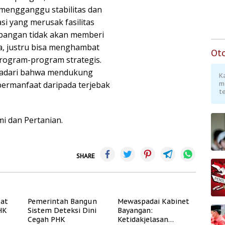
i mengganggu stabilitas dan
i yang merusak fasilitas
angan tidak akan memberi
ya, justru bisa menghambat
Ot
rogram-program strategis.
nyadari bahwa mendukung
K
ermanfaat daripada terjebak
m
te
i dan Pertanian.
SHARE
uat
Pemerintah Bangun
Mewaspadai Kabinet
PHK
Sistem Deteksi Dini
Bayangan:
Cegah PHK
Ketidakjelasan