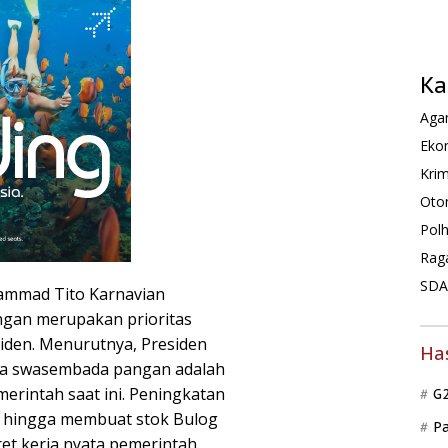
Ka
Agam
Ekon
Krim
Oto
Pol
Rag
SDA 
ammad Tito Karnavian
ngan merupakan prioritas
iden. Menurutnya, Presiden
Ha
wa swasembada pangan adalah
merintah saat ini. Peningkatan
G
5 hingga membuat stok Bulog
P
et kerja nyata pemerintah.