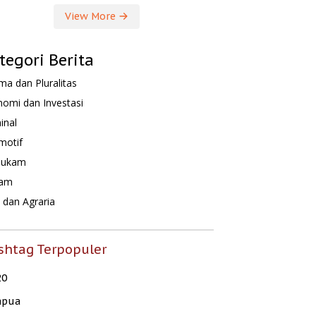
View More
tegori Berita
a dan Pluralitas
omi dan Investasi
inal
motif
hukam
am
dan Agraria
shtag Terpopuler
20
apua