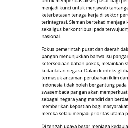
untuk memperluas akses pasar bagi pet
menjadi kunci untuk menjawab tantangan
keterbatasan tenaga kerja di sektor pe
terintegrasi, Sleman bertekad menjaga 
sekaligus berkontribusi pada terwuju
nasional.
Fokus pemerintah pusat dan daerah da
pangan menunjukkan bahwa isu pangan
ketersediaan bahan pokok, melainkan s
kedaulatan negara. Dalam konteks globa
termasuk ancaman perubahan iklim dan 
Indonesia tidak boleh bergantung pada
swasembada pangan akan memperkuat po
sebagai negara yang mandiri dan berdaul
memberikan kepastian bagi masyarakat
mereka selalu menjadi prioritas utama 
Di tengah upaya besar menjaga kedaula