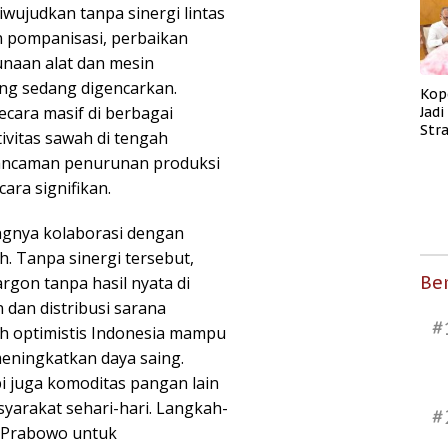
wujudkan tanpa sinergi lintas
 pompanisasi, perbaikan
gunaan alat dan mesin
yang sedang digencarkan.
Kop
cara masif di berbagai
Jad
Str
ivitas sawah di tengah
Men
 ancaman penurunan produksi
Kes
ara signifikan.
gnya kolaborasi dengan
. Tanpa sinergi tersebut,
Ber
rgon tanpa hasil nyata di
 dan distribusi sarana
#
ah optimistis Indonesia mampu
eningkatkan daya saing.
pi juga komoditas pangan lain
yarakat sehari-hari. Langkah-
#
en Prabowo untuk