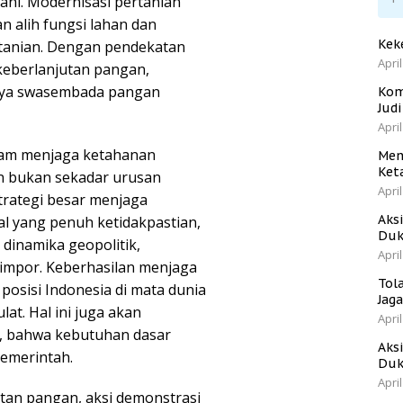
ani. Modernisasi pertanian
 alih fungsi lahan dan
Kek
rtanian. Dengan pendekatan
April
keberlanjutan pangan,
dnya swasembada pangan
Kom
Jud
April
lam menjaga ketahanan
Men
Ket
 bukan sekadar urusan
April
trategi besar menjaga
Aks
l yang penuh ketidakpastian,
Duk
dinamika geopolitik,
April
 impor. Keberhasilan menjaga
Tol
sisi Indonesia di mata dunia
Jag
at. Hal ini juga akan
April
, bahwa kebutuhan dasar
Aks
pemerintah.
Duk
April
tan pangan, aksi demonstrasi