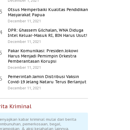
December 1, 2021
Otsus Memperbaiki Kualitas Pendidikan
3
Masyarakat Papua
December 11, 2021
DPR: Ghassem Gilchalan, WNA Diduga
4
Intel Keluar-Masuk RI, BIN Harus Usut!
December 11, 2021
Pakar Komunikasi: Presiden Jokowi
5
Harus Menjadi Pemimpin Orkestra
Pemberantasan Korupsi
December 11, 2021
Pemerintah Jamin Distribusi Vaksin
6
Covid-19 Jelang Nataru Terus Berlanjut
December 11, 2021
ita Kriminal
enyajikan kabar kriminal mulai dari berita
embunuhan, pemerkosaan, begal,
erampokan, & aksi kejahatan lainnya.