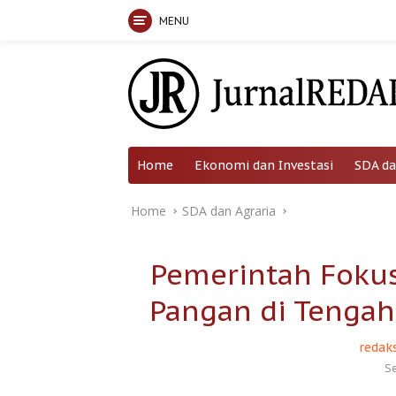
MENU
Skip
to
content
Home
Ekonomi dan Investasi
SDA da
Home
SDA dan Agraria
Pemerintah Foku
Pangan di Tengah
redaks
S