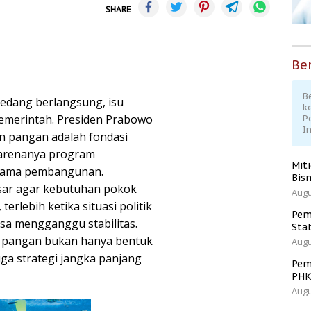
SHARE
Ber
Be
sedang berlangsung, isu
k
pemerintah. Presiden Prabowo
P
I
 pangan adalah fondasi
karenanya program
Mit
tama pembangunan.
Bisn
sar agar kebutuhan pokok
Augu
terlebih ketika situasi politik
Pem
isa mengganggu stabilitas.
Sta
 pangan bukan hanya bentuk
Augu
uga strategi jangka panjang
Pem
PH
Augu