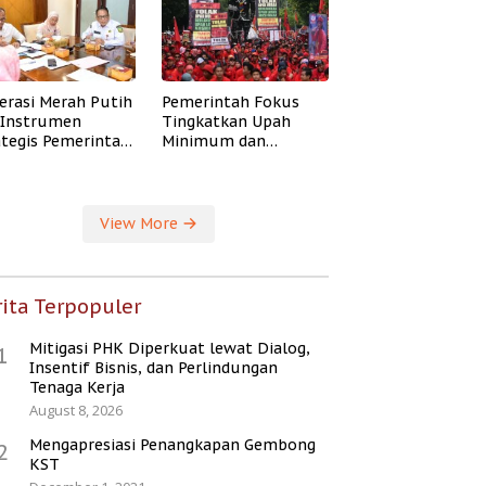
erasi Merah Putih
Pemerintah Fokus
i Instrumen
Tingkatkan Upah
ategis Pemerintah
Minimum dan
ingkatkan
Jaminan Sosial Buruh
ejahteraan Desa
View More
ita Terpopuler
Mitigasi PHK Diperkuat lewat Dialog,
1
Insentif Bisnis, dan Perlindungan
Tenaga Kerja
August 8, 2026
Mengapresiasi Penangkapan Gembong
2
KST