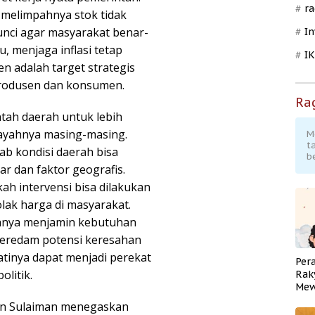
ra
melimpahnya stok tidak
kunci agar masyarakat benar-
In
, menjaga inflasi tetap
I
en adalah target strategis
rodusen dan konsumen.
Ra
tah daerah untuk lebih
layahnya masing-masing.
M
t
ab kondisi daerah bisa
b
r dan faktor geografis.
h intervensi bisa dilakukan
lak harga di masyarakat.
hanya menjamin kebutuhan
meredam potensi keresahan
atinya dapat menjadi perekat
Per
olitik.
Rak
Mew
Pend
mran Sulaiman menegaskan