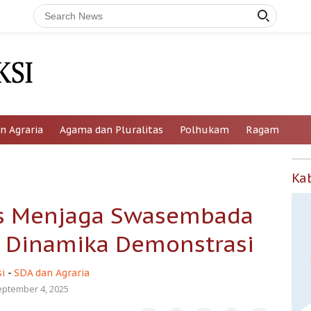
n Agraria
Agama dan Pluralitas
Polhukam
Ragam
Ka
s Menjaga Swasembada
 Dinamika Demonstrasi
i
-
SDA dan Agraria
eptember 4, 2025