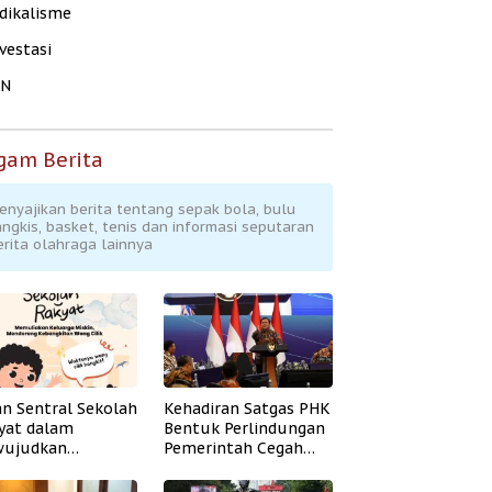
dikalisme
vestasi
KN
gam Berita
enyajikan berita tentang sepak bola, bulu
angkis, basket, tenis dan informasi seputaran
erita olahraga lainnya
an Sentral Sekolah
Kehadiran Satgas PHK
yat dalam
Bentuk Perlindungan
ujudkan
Pemerintah Cegah
idikan Inklusif
Badai PHK