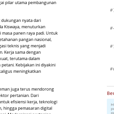
ai pilar utama pembangunan
#
 dukungan nyata dari
da Kiswaya, menuturkan
#
 masa panen raya padi. Untuk
etahanan pangan nasional,
asi teknis yang menjadi
#
n. Kerja sama dengan
kuat, terutama dalam
etani. Kebijakan ini diyakini
#
kaligus meningkatkan
man juga terus mendorong
Ber
tor pertanian. Dari
tuk efisiensi kerja, teknologi
M
, hingga pemasaran digital
p
p