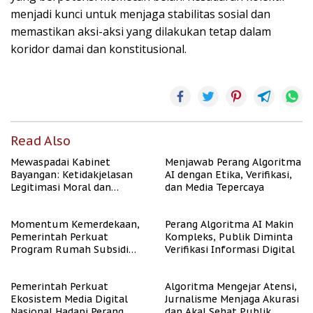
menjadi kunci untuk menjaga stabilitas sosial dan
memastikan aksi-aksi yang dilakukan tetap dalam
koridor damai dan konstitusional.
Read Also
Mewaspadai Kabinet
Menjawab Perang Algoritma
Bayangan: Ketidakjelasan
AI dengan Etika, Verifikasi,
Legitimasi Moral dan
dan Media Tepercaya
Representasi
Momentum Kemerdekaan,
Perang Algoritma AI Makin
Pemerintah Perkuat
Kompleks, Publik Diminta
Program Rumah Subsidi
Verifikasi Informasi Digital
untuk Masyarakat
Berpenghasilan Rendah
Pemerintah Perkuat
Algoritma Mengejar Atensi,
Ekosistem Media Digital
Jurnalisme Menjaga Akurasi
Nasional Hadapi Perang
dan Akal Sehat Publik