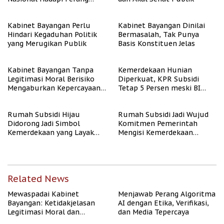
Algoritma AI
Kabinet Bayangan Perlu
Kabinet Bayangan Dinilai
Hindari Kegaduhan Politik
Bermasalah, Tak Punya
yang Merugikan Publik
Basis Konstituen Jelas
Kabinet Bayangan Tanpa
Kemerdekaan Hunian
Legitimasi Moral Berisiko
Diperkuat, KPR Subsidi
Mengaburkan Kepercayaan
Tetap 5 Persen meski BI
Publik
Rate Naik
Rumah Subsidi Hijau
Rumah Subsidi Jadi Wujud
Didorong Jadi Simbol
Komitmen Pemerintah
Kemerdekaan yang Layak
Mengisi Kemerdekaan
dan Asri
dengan Kesejahteraan
Related News
Mewaspadai Kabinet
Menjawab Perang Algoritma
Bayangan: Ketidakjelasan
AI dengan Etika, Verifikasi,
Legitimasi Moral dan
dan Media Tepercaya
Representasi