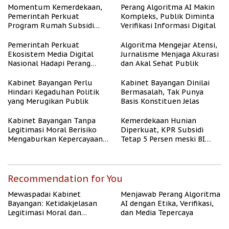
Momentum Kemerdekaan,
Perang Algoritma AI Makin
Pemerintah Perkuat
Kompleks, Publik Diminta
Program Rumah Subsidi
Verifikasi Informasi Digital
untuk Masyarakat
Berpenghasilan Rendah
Pemerintah Perkuat
Algoritma Mengejar Atensi,
Ekosistem Media Digital
Jurnalisme Menjaga Akurasi
Nasional Hadapi Perang
dan Akal Sehat Publik
Algoritma AI
Kabinet Bayangan Perlu
Kabinet Bayangan Dinilai
Hindari Kegaduhan Politik
Bermasalah, Tak Punya
yang Merugikan Publik
Basis Konstituen Jelas
Kabinet Bayangan Tanpa
Kemerdekaan Hunian
Legitimasi Moral Berisiko
Diperkuat, KPR Subsidi
Mengaburkan Kepercayaan
Tetap 5 Persen meski BI
Publik
Rate Naik
Recommendation for You
Mewaspadai Kabinet
Menjawab Perang Algoritma
Bayangan: Ketidakjelasan
AI dengan Etika, Verifikasi,
Legitimasi Moral dan
dan Media Tepercaya
Representasi