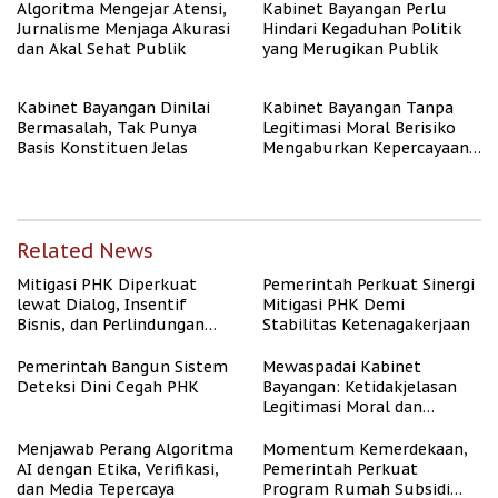
Algoritma Mengejar Atensi,
Kabinet Bayangan Perlu
Jurnalisme Menjaga Akurasi
Hindari Kegaduhan Politik
dan Akal Sehat Publik
yang Merugikan Publik
Kabinet Bayangan Dinilai
Kabinet Bayangan Tanpa
Bermasalah, Tak Punya
Legitimasi Moral Berisiko
Basis Konstituen Jelas
Mengaburkan Kepercayaan
Publik
Related News
Mitigasi PHK Diperkuat
Pemerintah Perkuat Sinergi
lewat Dialog, Insentif
Mitigasi PHK Demi
Bisnis, dan Perlindungan
Stabilitas Ketenagakerjaan
Tenaga Kerja
Pemerintah Bangun Sistem
Mewaspadai Kabinet
Deteksi Dini Cegah PHK
Bayangan: Ketidakjelasan
Legitimasi Moral dan
Representasi
Menjawab Perang Algoritma
Momentum Kemerdekaan,
AI dengan Etika, Verifikasi,
Pemerintah Perkuat
dan Media Tepercaya
Program Rumah Subsidi