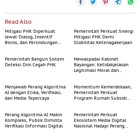
Read Also
Mitigasi PHK Diperkuat
Pemerintah Perkuat Sinergi
lewat Dialog, Insentif
Mitigasi PHK Demi
Bisnis, dan Perlindungan
Stabilitas Ketenagakerjaan
Tenaga Kerja
Pemerintah Bangun Sistem
Mewaspadai Kabinet
Deteksi Dini Cegah PHK
Bayangan: Ketidakjelasan
Legitimasi Moral dan
Representasi
Menjawab Perang Algoritma
Momentum Kemerdekaan,
AI dengan Etika, Verifikasi,
Pemerintah Perkuat
dan Media Tepercaya
Program Rumah Subsidi
untuk Masyarakat
Berpenghasilan Rendah
Perang Algoritma AI Makin
Pemerintah Perkuat
Kompleks, Publik Diminta
Ekosistem Media Digital
Verifikasi Informasi Digital
Nasional Hadapi Perang
Algoritma AI