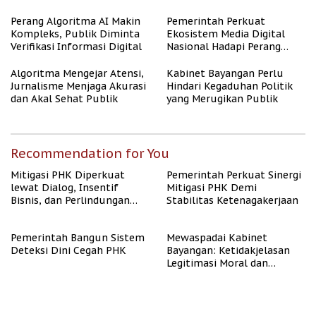
untuk Masyarakat
Berpenghasilan Rendah
Perang Algoritma AI Makin
Pemerintah Perkuat
Kompleks, Publik Diminta
Ekosistem Media Digital
Verifikasi Informasi Digital
Nasional Hadapi Perang
Algoritma AI
Algoritma Mengejar Atensi,
Kabinet Bayangan Perlu
Jurnalisme Menjaga Akurasi
Hindari Kegaduhan Politik
dan Akal Sehat Publik
yang Merugikan Publik
Recommendation for You
Mitigasi PHK Diperkuat
Pemerintah Perkuat Sinergi
lewat Dialog, Insentif
Mitigasi PHK Demi
Bisnis, dan Perlindungan
Stabilitas Ketenagakerjaan
Tenaga Kerja
Pemerintah Bangun Sistem
Mewaspadai Kabinet
Deteksi Dini Cegah PHK
Bayangan: Ketidakjelasan
Legitimasi Moral dan
Representasi