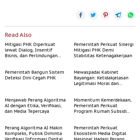
Read Also
Mitigasi PHK Diperkuat
Pemerintah Perkuat Sinergi
lewat Dialog, Insentif
Mitigasi PHK Demi
Bisnis, dan Perlindungan
Stabilitas Ketenagakerjaan
Tenaga Kerja
Pemerintah Bangun Sistem
Mewaspadai Kabinet
Deteksi Dini Cegah PHK
Bayangan: Ketidakjelasan
Legitimasi Moral dan
Representasi
Menjawab Perang Algoritma
Momentum Kemerdekaan,
AI dengan Etika, Verifikasi,
Pemerintah Perkuat
dan Media Tepercaya
Program Rumah Subsidi
untuk Masyarakat
Berpenghasilan Rendah
Perang Algoritma AI Makin
Pemerintah Perkuat
Kompleks, Publik Diminta
Ekosistem Media Digital
Verifikasi Informasi Digital
Nasional Hadapi Perang