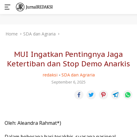
Skip
Home
SDA dan Agraria
to
content
MUI Ingatkan Pentingnya Jaga
Ketertiban dan Stop Demo Anarkis
redaksi
-
SDA dan Agraria
September 6, 2025
Oleh: Aleandra Rahmat*)
Dalam beberapa hari terakhir, suasana nasional