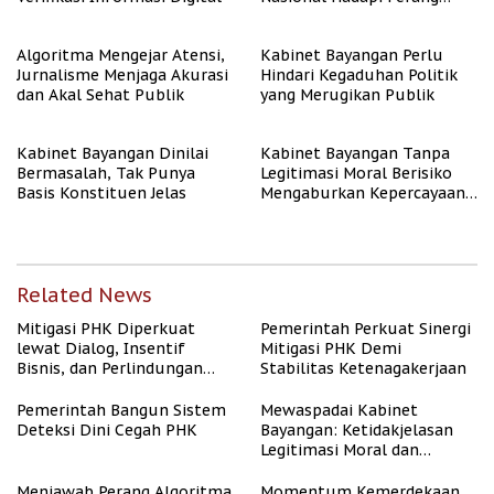
Algoritma AI
Algoritma Mengejar Atensi,
Kabinet Bayangan Perlu
Jurnalisme Menjaga Akurasi
Hindari Kegaduhan Politik
dan Akal Sehat Publik
yang Merugikan Publik
Kabinet Bayangan Dinilai
Kabinet Bayangan Tanpa
Bermasalah, Tak Punya
Legitimasi Moral Berisiko
Basis Konstituen Jelas
Mengaburkan Kepercayaan
Publik
Related News
Mitigasi PHK Diperkuat
Pemerintah Perkuat Sinergi
lewat Dialog, Insentif
Mitigasi PHK Demi
Bisnis, dan Perlindungan
Stabilitas Ketenagakerjaan
Tenaga Kerja
Pemerintah Bangun Sistem
Mewaspadai Kabinet
Deteksi Dini Cegah PHK
Bayangan: Ketidakjelasan
Legitimasi Moral dan
Representasi
Menjawab Perang Algoritma
Momentum Kemerdekaan,