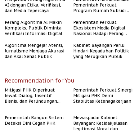
AI dengan Etika, Verifikasi,
Pemerintah Perkuat
dan Media Tepercaya
Program Rumah Subsidi
untuk Masyarakat
Berpenghasilan Rendah
Perang Algoritma AI Makin
Pemerintah Perkuat
Kompleks, Publik Diminta
Ekosistem Media Digital
Verifikasi Informasi Digital
Nasional Hadapi Perang
Algoritma AI
Algoritma Mengejar Atensi,
Kabinet Bayangan Perlu
Jurnalisme Menjaga Akurasi
Hindari Kegaduhan Politik
dan Akal Sehat Publik
yang Merugikan Publik
Recommendation for You
Mitigasi PHK Diperkuat
Pemerintah Perkuat Sinergi
lewat Dialog, Insentif
Mitigasi PHK Demi
Bisnis, dan Perlindungan
Stabilitas Ketenagakerjaan
Tenaga Kerja
Pemerintah Bangun Sistem
Mewaspadai Kabinet
Deteksi Dini Cegah PHK
Bayangan: Ketidakjelasan
Legitimasi Moral dan
Representasi